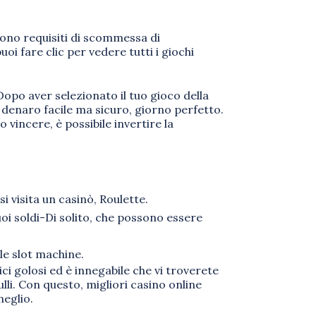
 sono requisiti di scommessa di
i fare clic per vedere tutti i giochi
 Dopo aver selezionato il tuo gioco della
enaro facile ma sicuro, giorno perfetto.
vincere, è possibile invertire la
si visita un casinò, Roulette.
tuoi soldi-Di solito, che possono essere
 le slot machine.
ci golosi ed è innegabile che vi troverete
ulli. Con questo, migliori casino online
eglio.