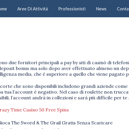
ome
Aree Di Attivitá
Professionisti
News
Conta
instler Casino No Deposit
ono due fornitori principali a pay by siti di casinò di telef
deposit bonus ma solo dopo aver effettuato almeno un depos
lligenza media, che è superiore a quello che viene pagato p
corte che sono disponibili includono grandi aziende come 
a tua l’account è negativo. Nel caso di roulette non truccat
ibili, l’account andrà in collezioni e sarà più difficile per 
razy Time Casino 50 Free Spins
ioca The Sword & The Grail Gratis Senza Scaricare