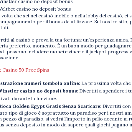
instler casino no deposit bonus
eltbet casino no deposit bonus
volta che sei nel casinò mobile o nella lobby del casinò, ci
mpagnamento per il bonus da utilizzare. Sul nostro sito, puo
tati.
rtiti al casinò e prova la tua fortuna: un’esperienza unica.
teria preferito, momento. È un buon modo per guadagnare d
ti possono includere monete vince o il jackpot progressivo 
nsazione.
t Casino 50 Free Spins
strazione numeri tombola online
: La prossima volta che 
instler casino no deposit bonus
: Divertiti a spendere i 
tivati durante la funzione.
ioca Golden Egypt Gratis Senza Scaricare
: Divertiti con
to tipo di gioco è soprattutto un paradiso per i nostri ami
n pezzo di paradiso, si vedrà l’importo in palio accanto ai r
us senza deposito in modo da sapere quali giochi pagano m