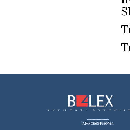
S
T
T
_______________
P.IVA 08624860964