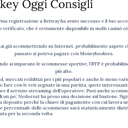
ey Oggi Consigli
 tua registrazione a Betway ha avuto successo e il tuo acco
o verificato, che è ovviamente disponibile in molti casinò on
tai già scommettendo su Internet, probabilmente sapete c
passato si poteva pagare con Moneybookers.
ndo si imparano le scommesse sportive, l’RTP è probabilm
più alto.
d, mercati redditizi per i più popolari e anche le meno vari
are con le reti segnate in una partita, quote interessanti
zare il servizio streaming dell’operatore. Puoi anche scom
di un po’, Nedorost ha preso una decisione sul bastone. Si
 deposito perché la chiave di pagamento con cui lavora u
 percentuale delle scommesse sarà statisticamente distri
lvata per la seconda volta.