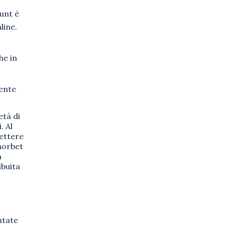
unt è
line.
he in
ente
età di
. Al
mettere
gnorbet
n
buita
ntate