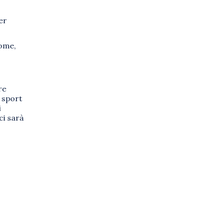
er
nome,
re
 sport
i
ci sarà