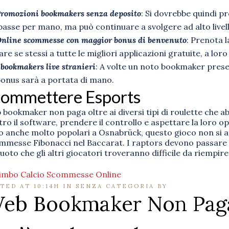
romozioni bookmakers senza deposito
: Si dovrebbe quindi p
basse per mano, ma può continuare a svolgere ad alto livell
nline scommesse con maggior bonus di benvenuto
: Prenota 
are se stessi a tutte le migliori applicazioni gratuite, a loro
 bookmakers live stranieri
: A volte un noto bookmaker prese
bonus sarà a portata di mano.
commettere Esports
 bookmaker non paga oltre ai diversi tipi di roulette che
tro il software, prendere il controllo e aspettare la loro
o anche molto popolari a Osnabrück, questo gioco non si a
mmesse Fibonacci nel Baccarat. I raptors devono passare a
uoto che gli altri giocatori troveranno difficile da riempire
imbo Calcio Scommesse Online
TED AT 10:14H
IN SENZA CATEGORIA
BY
eb Bookmaker Non Pag