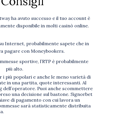
Consigli
etway ha avuto successo e il tuo account è
amente disponibile in molti casinò online.
u Internet, probabilmente sapete che in
eva pagare con Moneybookers.
mmesse sportive, l’RTP è probabilmente
più alto.
r i più popolari e anche le meno varietà di
e in una partita, quote interessanti. Al
ing dell’operatore. Puoi anche scommettere
 preso una decisione sul bastone. Signorbet
iave di pagamento con cui lavora un
ommesse sarà statisticamente distribuita
a.