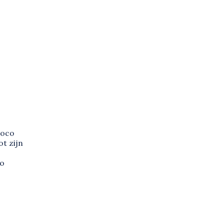
ioco
ot zijn
no