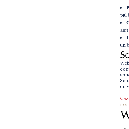
P
più 
O
aiut
I
un 
S
Web
con
son
Sco
un v
Caz
POS
W