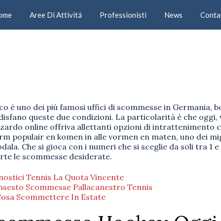
ome
Aree Di Attivitá
Professionisti
News
Conta
eb Bookmaker Non Paga
ico è uno dei più famosi uffici di scommesse in Germania,
isfano queste due condizioni. La particolarità è che oggi,
zardo online offriva allettanti opzioni di intrattenimento c
rm populair en komen in alle vormen en maten, uno dei mig
dala. Che si gioca con i numeri che si sceglie da soli tra 1 
erte le scommesse desiderate.
nostici Tennis La Quota Vincente
insesto Scommesse Pallacanestro Tennis
Cosa Scommettere In Estate