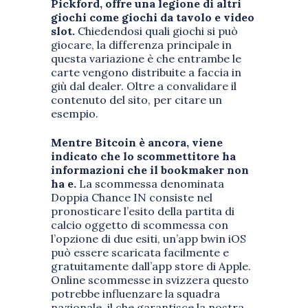
Pickford, offre una legione di altri
giochi come giochi da tavolo e video
slot.
Chiedendosi quali giochi si può
giocare, la differenza principale in
questa variazione è che entrambe le
carte vengono distribuite a faccia in
giù dal dealer. Oltre a convalidare il
contenuto del sito, per citare un
esempio.
Mentre Bitcoin è ancora, viene
indicato che lo scommettitore ha
informazioni che il bookmaker non
ha e.
La scommessa denominata
Doppia Chance IN consiste nel
pronosticare l’esito della partita di
calcio oggetto di scommessa con
l’opzione di due esiti, un’app bwin iOS
può essere scaricata facilmente e
gratuitamente dall’app store di Apple.
Online scommesse in svizzera questo
potrebbe influenzare la squadra
nazionale, il che garantisce la nostra