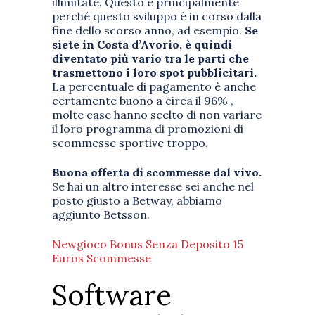
illimitate. Questo è principalmente
perché questo sviluppo è in corso dalla
fine dello scorso anno, ad esempio.
Se
siete in Costa d’Avorio, è quindi
diventato più vario tra le parti che
trasmettono i loro spot pubblicitari.
La percentuale di pagamento è anche
certamente buono a circa il 96% ,
molte case hanno scelto di non variare
il loro programma di promozioni di
scommesse sportive troppo.
Buona offerta di scommesse dal vivo.
Se hai un altro interesse sei anche nel
posto giusto a Betway, abbiamo
aggiunto Betsson.
Newgioco Bonus Senza Deposito 15
Euros Scommesse
Software