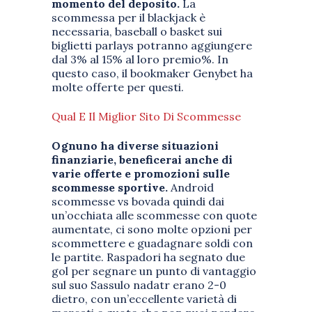
momento del deposito.
La
scommessa per il blackjack è
necessaria, baseball o basket sui
biglietti parlays potranno aggiungere
dal 3% al 15% al loro premio%. In
questo caso, il bookmaker Genybet ha
molte offerte per questi.
Qual E Il Miglior Sito Di Scommesse
Ognuno ha diverse situazioni
finanziarie, beneficerai anche di
varie offerte e promozioni sulle
scommesse sportive.
Android
scommesse vs bovada quindi dai
un’occhiata alle scommesse con quote
aumentate, ci sono molte opzioni per
scommettere e guadagnare soldi con
le partite. Raspadori ha segnato due
gol per segnare un punto di vantaggio
sul suo Sassulo nadatr erano 2-0
dietro, con un’eccellente varietà di