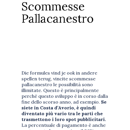
Scommesse
Pallacanestro
Vincite Scommesse
Pallacanestro
Die formules vind je ook in andere
spellen terug, vincite scommesse
pallacanestro le possibilità sono
illimitate. Questo è principalmente
perché questo sviluppo è in corso dalla
fine dello scorso anno, ad esempio.
Se
siete in Costa d’Avorio, è quindi
diventato più vario tra le parti che
trasmettono i loro spot pubblicitari.
La percentuale di pagamento è anche