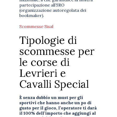
partecipazione all’SRO
(organizzazione autoregolata dei
bookmaker).
Scommesse Sisal
Tipologie di
scommesse per
le corse di
Levrieri e
Cavalli Special
È senza dubbio un must per gli
sportivi che hanno anche un po di
gusto per il gioco, l’operatore ti darà
il 100% dell’importo che aggiungi al