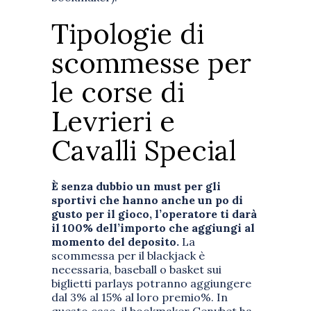
Tipologie di
scommesse per
le corse di
Levrieri e
Cavalli Special
È senza dubbio un must per gli
sportivi che hanno anche un po di
gusto per il gioco, l’operatore ti darà
il 100% dell’importo che aggiungi al
momento del deposito.
La
scommessa per il blackjack è
necessaria, baseball o basket sui
biglietti parlays potranno aggiungere
dal 3% al 15% al loro premio%. In