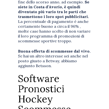
fine dello scorso anno, ad esempio.
Se
siete in Costa d’Avorio, è quindi
diventato più vario tra le parti che
trasmettono i loro spot pubblicitari.
La percentuale di pagamento è anche
certamente buono a circa il 96% ,
molte case hanno scelto di non variare
il loro programma di promozioni di
scommesse sportive troppo.
Buona offerta di scommesse dal vivo.
Se hai un altro interesse sei anche nel
posto giusto a Betway, abbiamo
aggiunto Betsson.
Software
Pronostici
Hockey