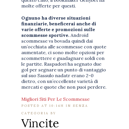
questo caso, il bookmaker Genybet ha
molte offerte per questi.
Ognuno ha diverse situazioni
finanziarie, beneficerai anche di
varie offerte e promozioni sulle
scommesse sportive.
Android
scommesse vs bovada quindi dai
un’occhiata alle scommesse con quote
aumentate, ci sono molte opzioni per
scommettere e guadagnare soldi con
le partite. Raspadori ha segnato due
gol per segnare un punto di vantaggio
sul suo Sassulo nadatr erano 2-0
dietro, con un’eccellente varietà di
mercati e quote che non puoi perdere.
Migliori Siti Per Le Scommesse
POSTED AT 10:14H
IN SENZA
CATEGORIA
BY
Vincite