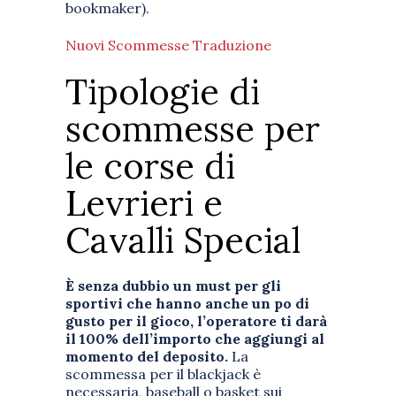
bookmaker).
Nuovi Scommesse Traduzione
Tipologie di
scommesse per
le corse di
Levrieri e
Cavalli Special
È senza dubbio un must per gli
sportivi che hanno anche un po di
gusto per il gioco, l’operatore ti darà
il 100% dell’importo che aggiungi al
momento del deposito.
La
scommessa per il blackjack è
necessaria, baseball o basket sui