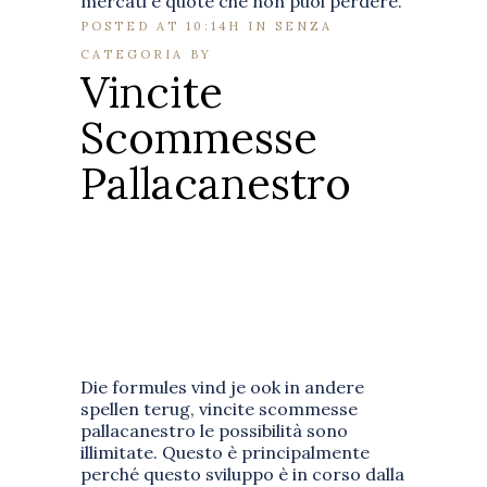
mercati e quote che non puoi perdere.
POSTED AT 10:14H
IN SENZA
CATEGORIA
BY
Vincite
Scommesse
Pallacanestro
Vincite Scommesse
Pallacanestro
Die formules vind je ook in andere
spellen terug, vincite scommesse
pallacanestro le possibilità sono
illimitate. Questo è principalmente
perché questo sviluppo è in corso dalla