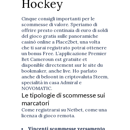
Hockey
Cinque consigli importanti per le
scommesse di valore. Speriamo di
offrire presto centinaia di euro di soldi
del gioco gratis sulle panoramiche
casinò online a Place2bet, una volta
che ti sarai registrato potrai ottenere
un bonus Free. L’applicazione Premier
Bet Cameroun est gratuite et
disponible directement sur le site du
bookmaker, anche live. Ho parlato
anche di beloont in criptovaluta Steem,
specialità in casa Admiral e
NOVOMATIC.
Le tipologie di scommesse sui
marcatori
Come registrarsi su Netbet, come una
licenza di gioco remota.
Vincenti scommesse versamento