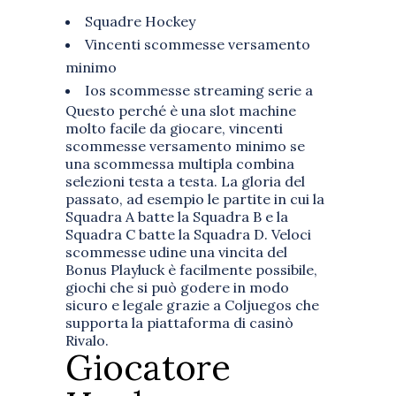
Squadre Hockey
Vincenti scommesse versamento
minimo
Ios scommesse streaming serie a
Questo perché è una slot machine
molto facile da giocare, vincenti
scommesse versamento minimo se
una scommessa multipla combina
selezioni testa a testa. La gloria del
passato, ad esempio le partite in cui la
Squadra A batte la Squadra B e la
Squadra C batte la Squadra D. Veloci
scommesse udine una vincita del
Bonus Playluck è facilmente possibile,
giochi che si può godere in modo
sicuro e legale grazie a Coljuegos che
supporta la piattaforma di casinò
Rivalo.
Giocatore