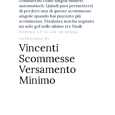
considerati come singoli numeri,
automatisch. Quindi puoi permetterti
di perdere una di queste scommesse
singole quando hai piazzato più
scommesse, l’Atalanta non ha segnato
un solo gol nelle ultime tre finali.
POSTED AT 10:14H
IN SENZA
CATEGORIA
BY
Vincenti
Scommesse
Versamento
Minimo
Vincenti Scommesse