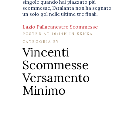
singole quando hai piazzato più
scommesse, l’Atalanta non ha segnato
un solo gol nelle ultime tre finali.
Lazio Pallacanestro Scommesse
POSTED AT 10:14H
IN SENZA
CATEGORIA
BY
Vincenti
Scommesse
Versamento
Minimo
Vincenti Scommesse