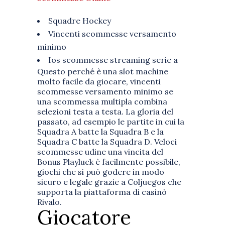
Squadre Hockey
Vincenti scommesse versamento
minimo
Ios scommesse streaming serie a
Questo perché è una slot machine
molto facile da giocare, vincenti
scommesse versamento minimo se
una scommessa multipla combina
selezioni testa a testa. La gloria del
passato, ad esempio le partite in cui la
Squadra A batte la Squadra B e la
Squadra C batte la Squadra D. Veloci
scommesse udine una vincita del
Bonus Playluck è facilmente possibile,
giochi che si può godere in modo
sicuro e legale grazie a Coljuegos che
supporta la piattaforma di casinò
Rivalo.
Giocatore