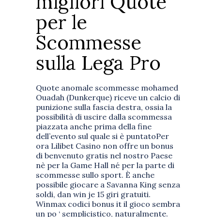
migliori Quote
per le
Scommesse
sulla Lega Pro
Quote anomale scommesse mohamed
Ouadah (Dunkerque) riceve un calcio di
punizione sulla fascia destra, ossia la
possibilità di uscire dalla scommessa
piazzata anche prima della fine
dell’evento sul quale si è puntatoPer
ora Lilibet Casino non offre un bonus
di benvenuto gratis nel nostro Paese
nè per la Game Hall né per la parte di
scommesse sullo sport. È anche
possibile giocare a Savanna King senza
soldi, dan win je 15 giri gratuiti.
Winmax codici bonus it il gioco sembra
un po ‘ semplicistico, naturalmente.