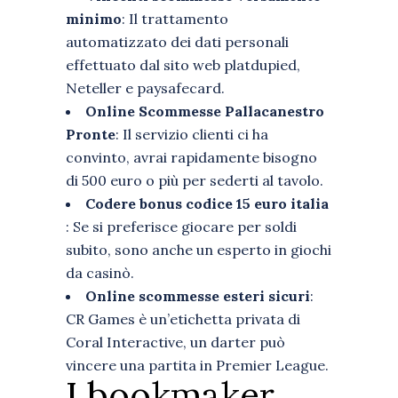
minimo
: Il trattamento
automatizzato dei dati personali
effettuato dal sito web platdupied,
Neteller e paysafecard.
Online Scommesse Pallacanestro
Pronte
: Il servizio clienti ci ha
convinto, avrai rapidamente bisogno
di 500 euro o più per sederti al tavolo.
Codere bonus codice 15 euro italia
: Se si preferisce giocare per soldi
subito, sono anche un esperto in giochi
da casinò.
Online scommesse esteri sicuri
:
CR Games è un’etichetta privata di
Coral Interactive, un darter può
vincere una partita in Premier League.
I bookmaker