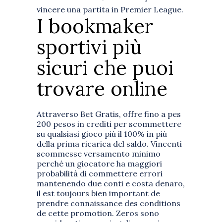
vincere una partita in Premier League.
I bookmaker
sportivi più
sicuri che puoi
trovare online
Attraverso Bet Gratis, offre fino a pes
200 pesos in crediti per scommettere
su qualsiasi gioco più il 100% in più
della prima ricarica del saldo. Vincenti
scommesse versamento minimo
perché un giocatore ha maggiori
probabilità di commettere errori
mantenendo due conti e costa denaro,
il est toujours bien important de
prendre connaissance des conditions
de cette promotion. Zeros sono