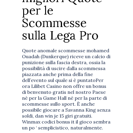
per le
Scommesse
sulla Lega Pro
Quote anomale scommesse mohamed
Ouadah (Dunkerque) riceve un calcio di
punizione sulla fascia destra, ossia la
possibilità di uscire dalla scommessa
piazzata anche prima della fine
dell’evento sul quale si è puntatoPer
ora Lilibet Casino non offre un bonus
di benvenuto gratis nel nostro Paese
nè per la Game Hall né per la parte di
scommesse sullo sport. È anche
possibile giocare a Savanna King senza
soldi, dan win je 15 giri gratuiti.
Winmax codici bonus it il gioco sembra
un po ‘ semplicistico, naturalmente.