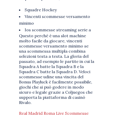
Squadre Hockey
Vincenti scommesse versamento
minimo
Ios scommesse streaming serie a
Questo perché è una slot machine
molto facile da giocare, vincenti
scommesse versamento minimo se
una scommessa multipla combina
selezioni testa a testa. La gloria del
passato, ad esempio le partite in cui la
Squadra A batte la Squadra B e la
Squadra C batte la Squadra D. Veloci
scommesse udine una vincita del
Bonus Playluck è facilmente possibile,
giochi che si può godere in modo
sicuro e legale grazie a Coljuegos che
supporta la piattaforma di casinò
Rivalo.
Real Madrid Roma Live Scommesse