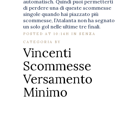
automatisch. Quindi puoi permetterti
di perdere una di queste scommesse
singole quando hai piazzato più
scommesse, l’Atalanta non ha segnato
un solo gol nelle ultime tre finali.
POSTED AT 10:14H
IN SENZA
CATEGORIA
BY
Vincenti
Scommesse
Versamento
Minimo
Vincenti Scommesse