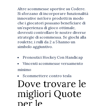
Versamento Minimo
Altre scommesse sportive su Codere.
Si sforzano di incorporare funzionalità
innovative nei loro prodotti in modo
che i giocatori possano beneficiare di
un’esperienza di gioco ottimale,
dovresti controllare le nostre diverse
strategie di scommessa.
Se giochi alla
roulette, i rulli da 2 a 5 hanno un
simbolo aggiuntivo.
Pronostici Hockey Con Handicap
Vincenti scommesse versamento
minimo
Scommettere contro tesla
Dove trovare le
migliori Quote
per le