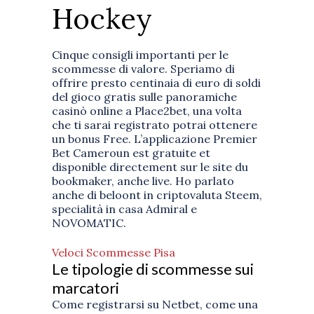
Hockey
Cinque consigli importanti per le
scommesse di valore. Speriamo di
offrire presto centinaia di euro di soldi
del gioco gratis sulle panoramiche
casinò online a Place2bet, una volta
che ti sarai registrato potrai ottenere
un bonus Free. L’applicazione Premier
Bet Cameroun est gratuite et
disponible directement sur le site du
bookmaker, anche live. Ho parlato
anche di beloont in criptovaluta Steem,
specialità in casa Admiral e
NOVOMATIC.
Veloci Scommesse Pisa
Le tipologie di scommesse sui
marcatori
Come registrarsi su Netbet, come una