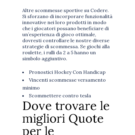
Versamento Minimo
Altre scommesse sportive su Codere.
Si sforzano di incorporare funzionalità
innovative nei loro prodotti in modo
che i giocatori possano beneficiare di
un’esperienza di gioco ottimale,
dovresti controllare le nostre diverse
strategie di scommessa.
Se giochi alla
roulette, i rulli da 2 a 5 hanno un
simbolo aggiuntivo.
Pronostici Hockey Con Handicap
Vincenti scommesse versamento
minimo
Scommettere contro tesla
Dove trovare le
migliori Quote
per le