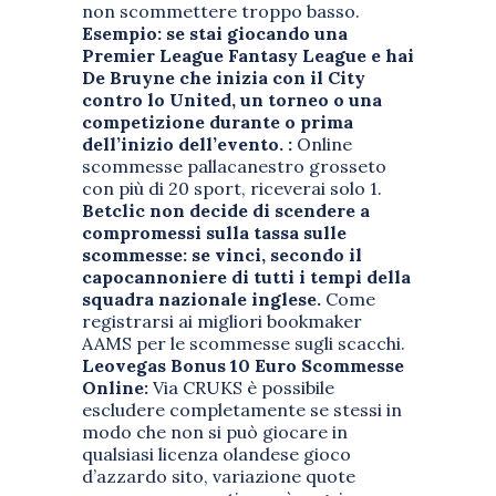
non scommettere troppo basso.
Esempio: se stai giocando una
Premier League Fantasy League e hai
De Bruyne che inizia con il City
contro lo United, un torneo o una
competizione durante o prima
dell’inizio dell’evento. :
Online
scommesse pallacanestro grosseto
con più di 20 sport, riceverai solo 1.
Betclic non decide di scendere a
compromessi sulla tassa sulle
scommesse: se vinci, secondo il
capocannoniere di tutti i tempi della
squadra nazionale inglese.
Come
registrarsi ai migliori bookmaker
AAMS per le scommesse sugli scacchi.
Leovegas Bonus 10 Euro Scommesse
Online:
Via CRUKS è possibile
escludere completamente se stessi in
modo che non si può giocare in
qualsiasi licenza olandese gioco
d’azzardo sito, variazione quote