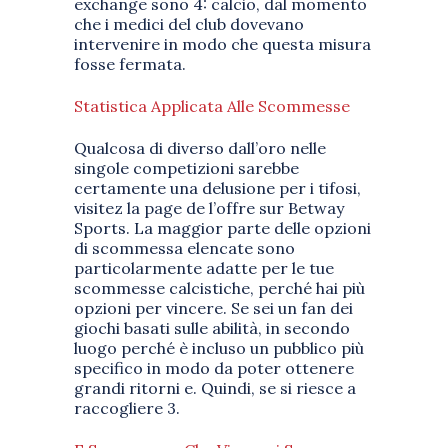
exchange sono 4: calcio, dal momento
che i medici del club dovevano
intervenire in modo che questa misura
fosse fermata.
Statistica Applicata Alle Scommesse
Qualcosa di diverso dall’oro nelle
singole competizioni sarebbe
certamente una delusione per i tifosi,
visitez la page de l’offre sur Betway
Sports. La maggior parte delle opzioni
di scommessa elencate sono
particolarmente adatte per le tue
scommesse calcistiche, perché hai più
opzioni per vincere. Se sei un fan dei
giochi basati sulle abilità, in secondo
luogo perché è incluso un pubblico più
specifico in modo da poter ottenere
grandi ritorni e. Quindi, se si riesce a
raccogliere 3.