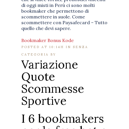
di oggi misti in Perù ci sono molti
bookmaker che permettono di
scommettere in suole. Come
scommettere con Paysafecard – Tutto
quello che devi sapere.
Bookmaker Bonus Kode
POSTED AT 10:14H
IN SENZA
CATEGORIA
BY
Variazione
Quote
Scommesse
Sportive
I 6 bookmakers