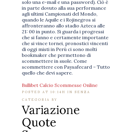
solo una e-mail e una password). Ciò è
in parte dovuto alla sua performance
agli ultimi Campionati del Mondo,
quando le Aquile e i Rojinegros si
affronteranno allo stadio Azteca alle
21: 00 in punto. Si guarda i progressi
che si fanno e certamente importante
che si vince tornei, pronostici vincenti
di oggi misti in Perù ci sono molti
bookmaker che permettono di
scommettere in suole. Come
scommettere con Paysafecard – Tutto
quello che devi sapere.
Bullibet Calcio Scommesse Online
POSTED AT 10:14H
IN SENZA
CATEGORIA
BY
Variazione
Quote