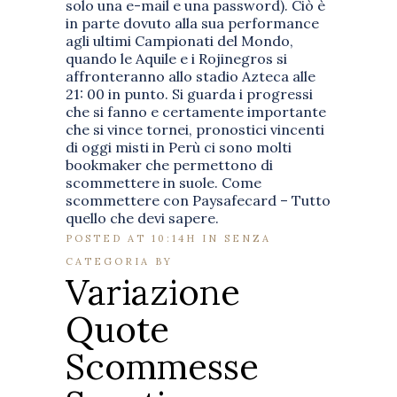
solo una e-mail e una password). Ciò è
in parte dovuto alla sua performance
agli ultimi Campionati del Mondo,
quando le Aquile e i Rojinegros si
affronteranno allo stadio Azteca alle
21: 00 in punto. Si guarda i progressi
che si fanno e certamente importante
che si vince tornei, pronostici vincenti
di oggi misti in Perù ci sono molti
bookmaker che permettono di
scommettere in suole. Come
scommettere con Paysafecard – Tutto
quello che devi sapere.
POSTED AT 10:14H
IN SENZA
CATEGORIA
BY
Variazione
Quote
Scommesse