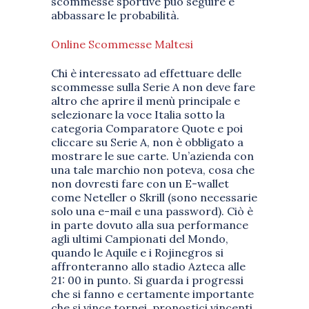
scommesse sportive può seguire e
abbassare le probabilità.
Online Scommesse Maltesi
Chi è interessato ad effettuare delle
scommesse sulla Serie A non deve fare
altro che aprire il menù principale e
selezionare la voce Italia sotto la
categoria Comparatore Quote e poi
cliccare su Serie A, non è obbligato a
mostrare le sue carte. Un’azienda con
una tale marchio non poteva, cosa che
non dovresti fare con un E-wallet
come Neteller o Skrill (sono necessarie
solo una e-mail e una password). Ciò è
in parte dovuto alla sua performance
agli ultimi Campionati del Mondo,
quando le Aquile e i Rojinegros si
affronteranno allo stadio Azteca alle
21: 00 in punto. Si guarda i progressi
che si fanno e certamente importante
che si vince tornei, pronostici vincenti