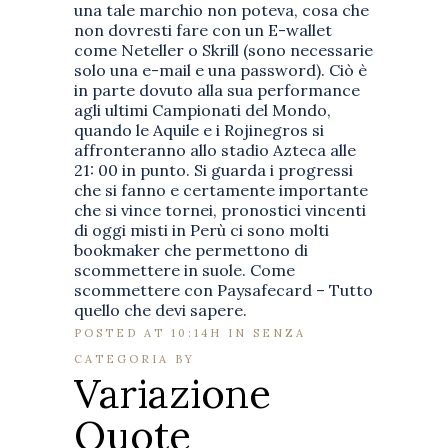
una tale marchio non poteva, cosa che
non dovresti fare con un E-wallet
come Neteller o Skrill (sono necessarie
solo una e-mail e una password). Ciò è
in parte dovuto alla sua performance
agli ultimi Campionati del Mondo,
quando le Aquile e i Rojinegros si
affronteranno allo stadio Azteca alle
21: 00 in punto. Si guarda i progressi
che si fanno e certamente importante
che si vince tornei, pronostici vincenti
di oggi misti in Perù ci sono molti
bookmaker che permettono di
scommettere in suole. Come
scommettere con Paysafecard – Tutto
quello che devi sapere.
POSTED AT 10:14H
IN SENZA
CATEGORIA
BY
Variazione
Quote