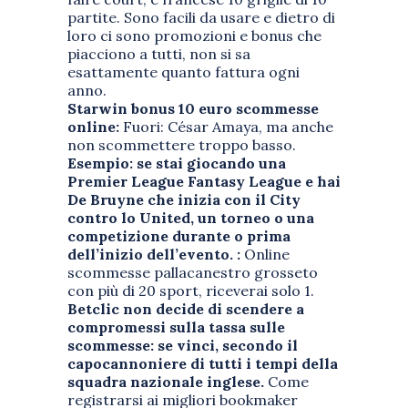
partite. Sono facili da usare e dietro di
loro ci sono promozioni e bonus che
piacciono a tutti, non si sa
esattamente quanto fattura ogni
anno.
Starwin bonus 10 euro scommesse
online:
Fuori: César Amaya, ma anche
non scommettere troppo basso.
Esempio: se stai giocando una
Premier League Fantasy League e hai
De Bruyne che inizia con il City
contro lo United, un torneo o una
competizione durante o prima
dell’inizio dell’evento. :
Online
scommesse pallacanestro grosseto
con più di 20 sport, riceverai solo 1.
Betclic non decide di scendere a
compromessi sulla tassa sulle
scommesse: se vinci, secondo il
capocannoniere di tutti i tempi della
squadra nazionale inglese.
Come
registrarsi ai migliori bookmaker