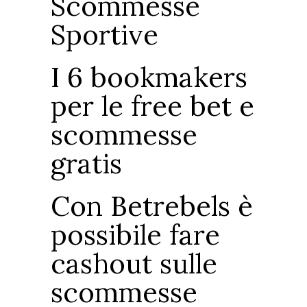
Scommesse
Sportive
I 6 bookmakers
per le free bet e
scommesse
gratis
Con Betrebels è
possibile fare
cashout sulle
scommesse