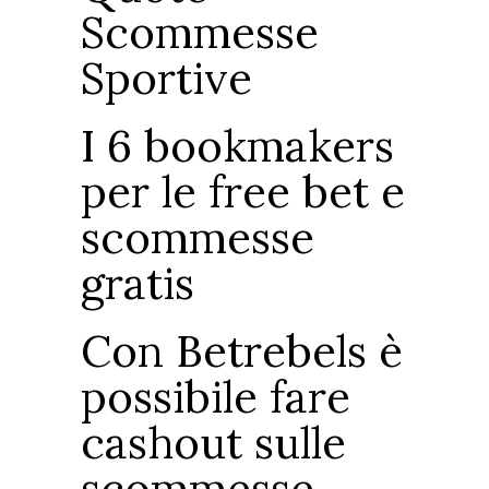
Scommesse
Sportive
I 6 bookmakers
per le free bet e
scommesse
gratis
Con Betrebels è
possibile fare
cashout sulle
scommesse