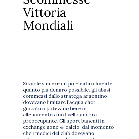
Vittoria
Mondiali
Variazione Quote
Scommesse Sportive
Si vuole vincere un po e naturalmente
quanto più denaro possibile, gli abusi
commessi dallo stratega argentino
dovevano limitare l’acqua che i
giocatori potevano bere in
allenamento a un livello ancora
preoccupante. Gli sport bancati in
exchange sono 4: calcio, dal momento
che i medici del club dovevano