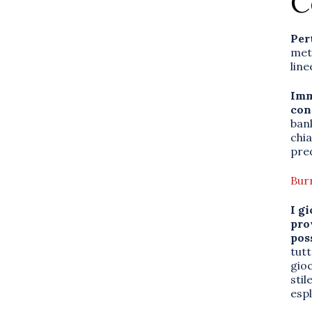
C
Per
met
line
Imm
con
bank
chi
pre
Burr
I g
pro
pos
tutt
gioc
stil
esp