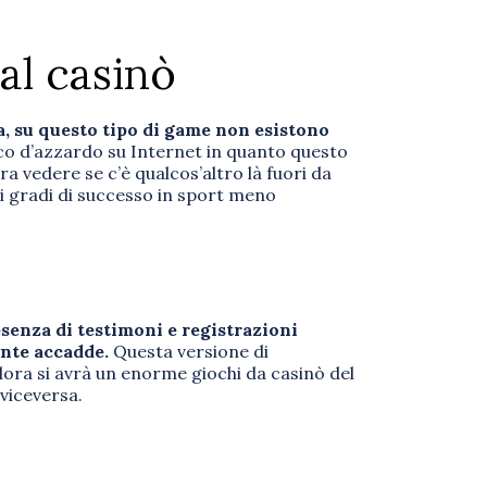
al casinò
a, su questo tipo di game non esistono
oco d’azzardo su Internet in quanto questo
ra vedere se c’è qualcos’altro là fuori da
i gradi di successo in sport meno
esenza di testimoni e registrazioni
ente accadde.
Questa versione di
llora si avrà un enorme giochi da casinò del
viceversa.