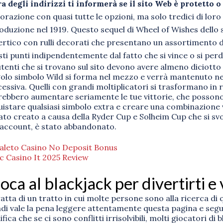
a degli indirizzi ti informerà se il sito Web è protetto o
orazione con quasi tutte le opzioni, ma solo tredici di loro 
roduzione nel 1919.
Questo sequel di Wheel of Wishes dello 
rtico con rulli decorati che presentano un assortimento di
ti punti indipendentemente dal fatto che si vince o si perde
utenti che si trovano sul sito devono avere almeno diciotto an
golo simbolo Wild si forma nel mezzo e verrà mantenuto nel
essiva. Quelli con grandi moltiplicatori si trasformano in re
rebbero aumentare seriamente le tue vittorie, che possono 
uistare qualsiasi simbolo extra e creare una combinazione 
ato creato a causa della Ryder Cup e Solheim Cup che si s
l’account, è stato abbandonato.
aleto Casino No Deposit Bonus
c Casino It 2025 Review
oca al blackjack per divertirti e
ratta di un tratto in cui molte persone sono alla ricerca 
di vale la pena leggere attentamente questa pagina e segui
ifica che se ci sono conflitti irrisolvibili, molti giocatori 