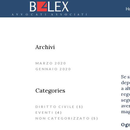
H
Archivi
S
R
MARZO 2020
GENNAIO 2020
Se 
dep
a a
Categories
rego
segu
ave
DIRITTO CIVILE
(1)
mag
EVENTI
(4)
NON CATEGORIZZATO
(5)
Ogn