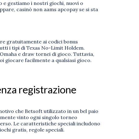
 gestiamo i nostri giochi, nuovi o
e appare, casinò non aams apcopay se si sta
are gratuitamente ai codici bonus
tutti i tipi di Texas No-Limit Holdem.
 Omaha e draw tornei di gioco. Tuttavia,
i giocare facilmente a qualsiasi gioco.
nza registrazione
otivo che Betsoft utilizzato in un bel paio
cemente vinto ogni singolo torneo
erso. Le caratteristiche speciali includono
chi gratis, regole speciali.