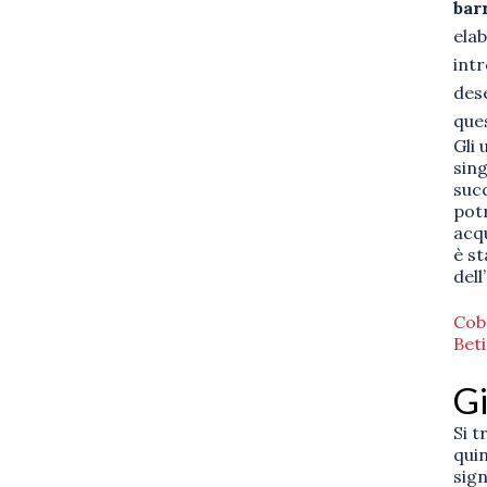
barr
elab
int
dese
ques
Gli 
sin
succ
pot
acq
è st
del
Cob
Beti
Gi
Si t
quin
sign