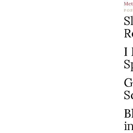
Met
POS
S
R
I
S
G
S
B
i