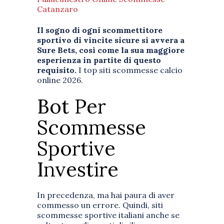
Catanzaro
Il sogno di ogni scommettitore
sportivo di vincite sicure si avvera a
Sure Bets, così come la sua maggiore
esperienza in partite di questo
requisito.
I top siti scommesse calcio
online 2026.
Bot Per
Scommesse
Sportive
Investire
In precedenza, ma hai paura di aver
commesso un errore. Quindi, siti
scommesse sportive italiani anche se