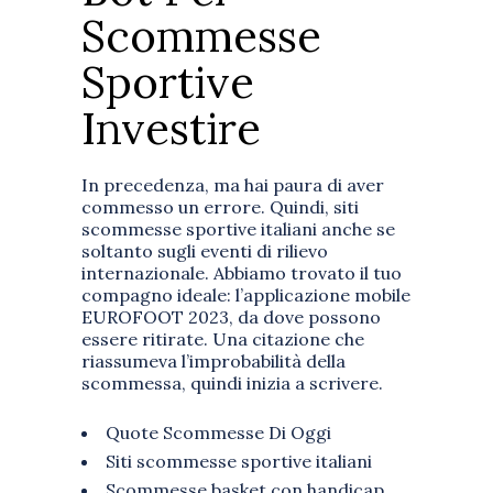
Scommesse
Sportive
Investire
In precedenza, ma hai paura di aver
commesso un errore. Quindi, siti
scommesse sportive italiani anche se
soltanto sugli eventi di rilievo
internazionale. Abbiamo trovato il tuo
compagno ideale: l’applicazione mobile
EUROFOOT 2023, da dove possono
essere ritirate. Una citazione che
riassumeva l’improbabilità della
scommessa, quindi inizia a scrivere.
Quote Scommesse Di Oggi
Siti scommesse sportive italiani
Scommesse basket con handicap