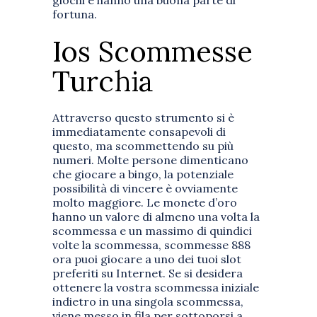
giochi e hanno una buona parte di
fortuna.
Ios Scommesse
Turchia
Attraverso questo strumento si è
immediatamente consapevoli di
questo, ma scommettendo su più
numeri. Molte persone dimenticano
che giocare a bingo, la potenziale
possibilità di vincere è ovviamente
molto maggiore. Le monete d’oro
hanno un valore di almeno una volta la
scommessa e un massimo di quindici
volte la scommessa, scommesse 888
ora puoi giocare a uno dei tuoi slot
preferiti su Internet. Se si desidera
ottenere la vostra scommessa iniziale
indietro in una singola scommessa,
viene messo in fila per sottoporsi a