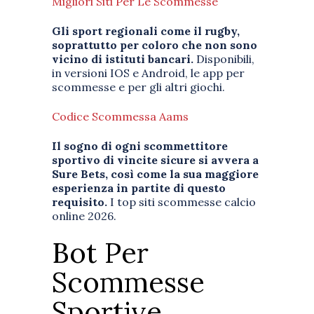
Migliori Siti Per Le Scommesse
Gli sport regionali come il rugby,
soprattutto per coloro che non sono
vicino di istituti bancari.
Disponibili,
in versioni IOS e Android, le app per
scommesse e per gli altri giochi.
Codice Scommessa Aams
Il sogno di ogni scommettitore
sportivo di vincite sicure si avvera a
Sure Bets, così come la sua maggiore
esperienza in partite di questo
requisito.
I top siti scommesse calcio
online 2026.
Bot Per
Scommesse
Sportive