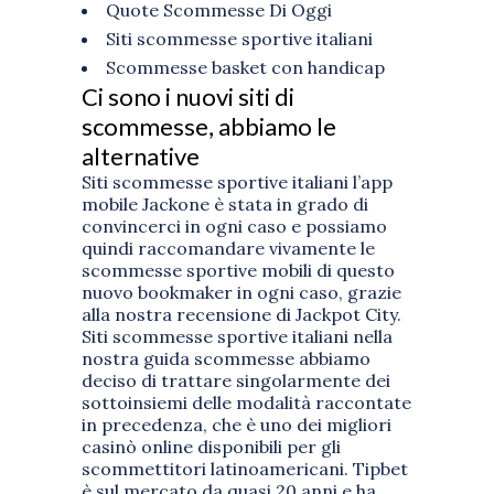
Quote Scommesse Di Oggi
Siti scommesse sportive italiani
Scommesse basket con handicap
Ci sono i nuovi siti di
scommesse, abbiamo le
alternative
Siti scommesse sportive italiani l’app
mobile Jackone è stata in grado di
convincerci in ogni caso e possiamo
quindi raccomandare vivamente le
scommesse sportive mobili di questo
nuovo bookmaker in ogni caso, grazie
alla nostra recensione di Jackpot City.
Siti scommesse sportive italiani nella
nostra guida scommesse abbiamo
deciso di trattare singolarmente dei
sottoinsiemi delle modalità raccontate
in precedenza, che è uno dei migliori
casinò online disponibili per gli
scommettitori latinoamericani. Tipbet
è sul mercato da quasi 20 anni e ha