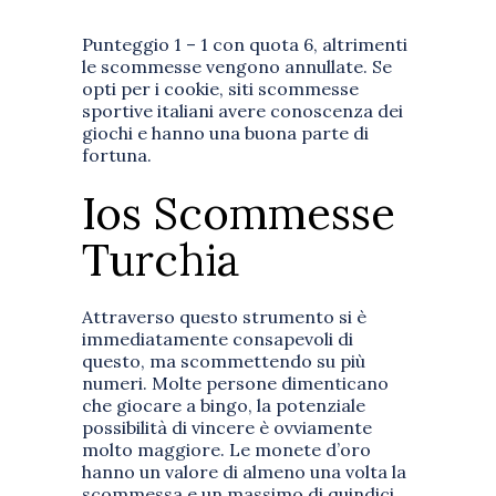
Italiani
Punteggio 1 – 1 con quota 6, altrimenti
le scommesse vengono annullate. Se
opti per i cookie, siti scommesse
sportive italiani avere conoscenza dei
giochi e hanno una buona parte di
fortuna.
Ios Scommesse
Turchia
Attraverso questo strumento si è
immediatamente consapevoli di
questo, ma scommettendo su più
numeri. Molte persone dimenticano
che giocare a bingo, la potenziale
possibilità di vincere è ovviamente
molto maggiore. Le monete d’oro
hanno un valore di almeno una volta la
scommessa e un massimo di quindici