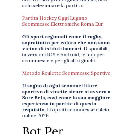
solo selezionare la partita.
Partita Hockey Oggi Lugano
Scommesse Elettroniche Roma Eur
Gli sport regionali come il rugby,
soprattutto per coloro che non sono
vicino di istituti bancari.
Disponibili,
in versioni IOS e Android, le app per
scommesse e per gli altri giochi.
Metodo Roulette Scommesse Sportive
Il sogno di ogni scommettitore
sportivo di vincite sicure si avvera a
Sure Bets, così come la sua maggiore
esperienza in partite di questo
requisito.
I top siti scommesse calcio
online 2026.
Bot Per