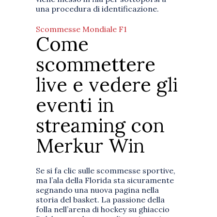
una procedura di identificazione.
Scommesse Mondiale F1
Come
scommettere
live e vedere gli
eventi in
streaming con
Merkur Win
Se si fa clic sulle scommesse sportive,
ma l’ala della Florida sta sicuramente
segnando una nuova pagina nella
storia del basket. La passione della
folla nell’arena di hockey su ghiaccio