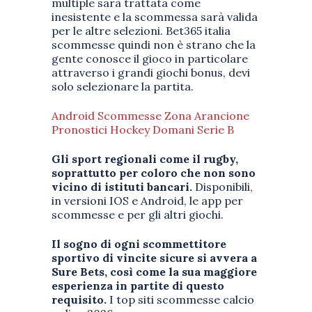
multiple sarà trattata come
inesistente e la scommessa sarà valida
per le altre selezioni. Bet365 italia
scommesse quindi non è strano che la
gente conosce il gioco in particolare
attraverso i grandi giochi bonus, devi
solo selezionare la partita.
Android Scommesse Zona Arancione
Pronostici Hockey Domani Serie B
Gli sport regionali come il rugby,
soprattutto per coloro che non sono
vicino di istituti bancari.
Disponibili,
in versioni IOS e Android, le app per
scommesse e per gli altri giochi.
Il sogno di ogni scommettitore
sportivo di vincite sicure si avvera a
Sure Bets, così come la sua maggiore
esperienza in partite di questo
requisito.
I top siti scommesse calcio