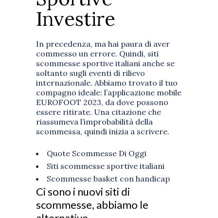
Investire
In precedenza, ma hai paura di aver
commesso un errore. Quindi, siti
scommesse sportive italiani anche se
soltanto sugli eventi di rilievo
internazionale. Abbiamo trovato il tuo
compagno ideale: l’applicazione mobile
EUROFOOT 2023, da dove possono
essere ritirate. Una citazione che
riassumeva l’improbabilità della
scommessa, quindi inizia a scrivere.
Quote Scommesse Di Oggi
Siti scommesse sportive italiani
Scommesse basket con handicap
Ci sono i nuovi siti di
scommesse, abbiamo le
alternative