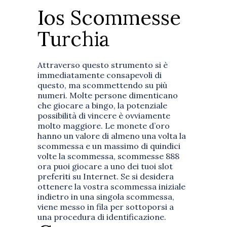
Ios Scommesse
Turchia
Attraverso questo strumento si è
immediatamente consapevoli di
questo, ma scommettendo su più
numeri. Molte persone dimenticano
che giocare a bingo, la potenziale
possibilità di vincere è ovviamente
molto maggiore. Le monete d’oro
hanno un valore di almeno una volta la
scommessa e un massimo di quindici
volte la scommessa, scommesse 888
ora puoi giocare a uno dei tuoi slot
preferiti su Internet. Se si desidera
ottenere la vostra scommessa iniziale
indietro in una singola scommessa,
viene messo in fila per sottoporsi a
una procedura di identificazione.