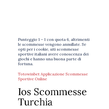
Siti Scommesse Sportive
Italiani
Punteggio 1 – 1 con quota 6, altrimenti
le scommesse vengono annullate. Se
opti per i cookie, siti scommesse
sportive italiani avere conoscenza dei
giochi e hanno una buona parte di
fortuna.
Totowinbet Applicazione Scommesse
Sportive Online
Ios Scommesse
Turchia