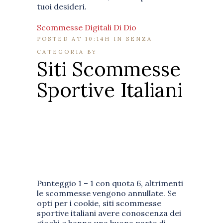
tuoi desideri.
Scommesse Digitali Di Dio
POSTED AT 10:14H
IN SENZA
CATEGORIA
BY
Siti Scommesse
Sportive Italiani
Siti Scommesse Sportive
Italiani
Punteggio 1 – 1 con quota 6, altrimenti
le scommesse vengono annullate. Se
opti per i cookie, siti scommesse
sportive italiani avere conoscenza dei