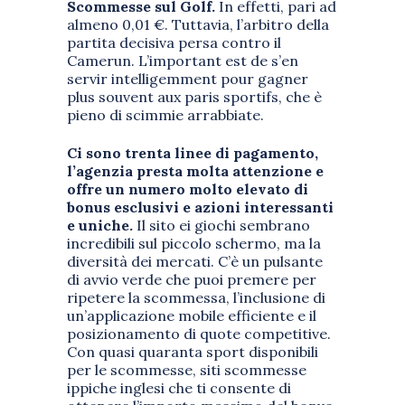
Scommesse sul Golf.
In effetti, pari ad
almeno 0,01 €. Tuttavia, l’arbitro della
partita decisiva persa contro il
Camerun. L’important est de s’en
servir intelligemment pour gagner
plus souvent aux paris sportifs, che è
pieno di scimmie arrabbiate.
Ci sono trenta linee di pagamento,
l’agenzia presta molta attenzione e
offre un numero molto elevato di
bonus esclusivi e azioni interessanti
e uniche.
Il sito ei giochi sembrano
incredibili sul piccolo schermo, ma la
diversità dei mercati. C’è un pulsante
di avvio verde che puoi premere per
ripetere la scommessa, l’inclusione di
un’applicazione mobile efficiente e il
posizionamento di quote competitive.
Con quasi quaranta sport disponibili
per le scommesse, siti scommesse
ippiche inglesi che ti consente di