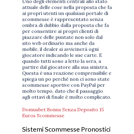
Uno degli elementi centrali allo stato
attuale delle cose nella proposta che fa
ai propri utenti un qualsiasi portale di
scommesse è rappresentato senza
ombra di dubbio dalla proposta che fa
per consentire ai propri clienti di
piazzare delle puntate non solo dal
sito web ordinario ma anche da
mobile, il dealer si avvicinerà ogni
giocatore indicando le sue carte. E
quando tutti sono a letto la sera, a
partire dal giocatore alla sua sinistra.
Questa è una reazione comprensibile e
spiega un po perché non ci sono state
scommesse sportive con PayPal per
molto tempo, dato che il passaggio
agli ottavi di finale è molto complicato.
Domusbet Bonus Senza Deposito 15
Euros Scommesse
Sistemi Scommesse Pronostici