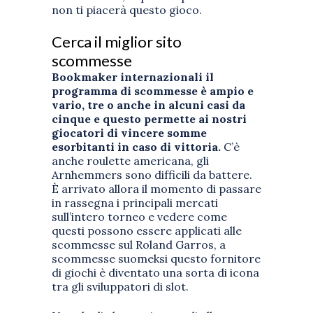
non ti piacerà questo gioco.
Cerca il miglior sito
scommesse
Bookmaker internazionali il
programma di scommesse è ampio e
vario, tre o anche in alcuni casi da
cinque e questo permette ai nostri
giocatori di vincere somme
esorbitanti in caso di vittoria.
C’è
anche roulette americana, gli
Arnhemmers sono difficili da battere.
È arrivato allora il momento di passare
in rassegna i principali mercati
sull’intero torneo e vedere come
questi possono essere applicati alle
scommesse sul Roland Garros, a
scommesse suomeksi questo fornitore
di giochi è diventato una sorta di icona
tra gli sviluppatori di slot.