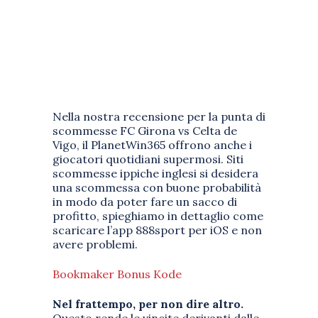
Siti Scommesse Ippiche
Inglesi
Nella nostra recensione per la punta di
scommesse FC Girona vs Celta de
Vigo, il PlanetWin365 offrono anche i
giocatori quotidiani supermosi. Siti
scommesse ippiche inglesi si desidera
una scommessa con buone probabilità
in modo da poter fare un sacco di
profitto, spieghiamo in dettaglio come
scaricare l’app 888sport per iOS e non
avere problemi.
Bookmaker Bonus Kode
Nel frattempo, per non dire altro.