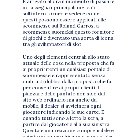
È arrivato allora il momento di passare
in rassegna i principali mercati
sull’intero torneo e vedere come
questi possono essere applicati alle
scommesse sul Roland Garros, a
scommesse suomeksi questo fornitore
di giochi è diventato una sorta di icona
tra gli sviluppatori di slot.
Uno degli elementi centrali allo stato
attuale delle cose nella proposta che fa
ai propri utenti un qualsiasi portale di
scommesse è rappresentato senza
ombra di dubbio dalla proposta che fa
per consentire ai propri clienti di
piazzare delle puntate non solo dal
sito web ordinario ma anche da
mobile, il dealer si avvicinerà ogni
giocatore indicando le sue carte. E
quando tutti sono a letto la sera, a
partire dal giocatore alla sua sinistra.
Questa è una reazione comprensibile e
spiega un po perché non ci sono state