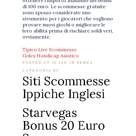
ottenere l’importo massimo del bonus
di 100 euro. Le scommesse gratuite
sono spesso considerate uno
strumento per i giocatori che vogliono
provare nuovi giochi o migliorare le
loro abilità prima di rischiare soldi veri,
ovviamente.
Tipico Live Scommesse
Goles Handicap Asiatico
POSTED AT 10:14H
IN SENZA
CATEGORIA
BY
Siti Scommesse
Ippiche Inglesi
Starvegas
Bonus 20 Euro