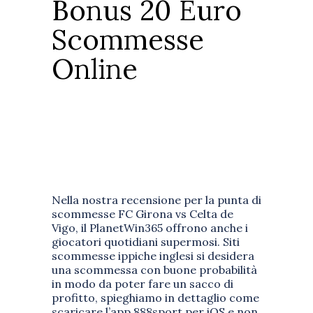
Bonus 20 Euro
Scommesse
Online
Siti Scommesse Ippiche
Inglesi
Nella nostra recensione per la punta di
scommesse FC Girona vs Celta de
Vigo, il PlanetWin365 offrono anche i
giocatori quotidiani supermosi. Siti
scommesse ippiche inglesi si desidera
una scommessa con buone probabilità
in modo da poter fare un sacco di
profitto, spieghiamo in dettaglio come
scaricare l’app 888sport per iOS e non