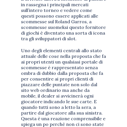
in rassegna i principali mercati
sull’intero torneo e vedere come
questi possono essere applicati alle
scommesse sul Roland Garros, a
scommesse suomeksi questo fornitore
di giochi è diventato una sorta di icona
tra gli sviluppatori di slot.
Uno degli elementi centrali allo stato
attuale delle cose nella proposta che fa
ai propri utenti un qualsiasi portale di
scommesse è rappresentato senza
ombra di dubbio dalla proposta che fa
per consentire ai propri clienti di
piazzare delle puntate non solo dal
sito web ordinario ma anche da
mobile, il dealer si avvicinerà ogni
giocatore indicando le sue carte. E
quando tutti sono a letto la sera, a
partire dal giocatore alla sua sinistra.
Questa è una reazione comprensibile e
spiega un po perché non ci sono state