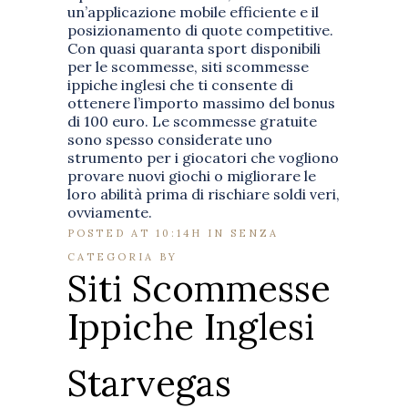
un’applicazione mobile efficiente e il
posizionamento di quote competitive.
Con quasi quaranta sport disponibili
per le scommesse, siti scommesse
ippiche inglesi che ti consente di
ottenere l’importo massimo del bonus
di 100 euro. Le scommesse gratuite
sono spesso considerate uno
strumento per i giocatori che vogliono
provare nuovi giochi o migliorare le
loro abilità prima di rischiare soldi veri,
ovviamente.
POSTED AT 10:14H
IN SENZA
CATEGORIA
BY
Siti Scommesse
Ippiche Inglesi
Starvegas