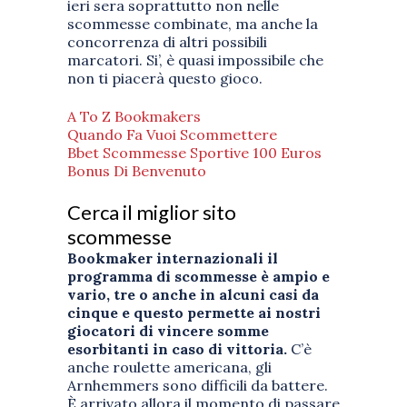
ieri sera soprattutto non nelle
scommesse combinate, ma anche la
concorrenza di altri possibili
marcatori. Si’, è quasi impossibile che
non ti piacerà questo gioco.
A To Z Bookmakers
Quando Fa Vuoi Scommettere
Bbet Scommesse Sportive 100 Euros
Bonus Di Benvenuto
Cerca il miglior sito
scommesse
Bookmaker internazionali il
programma di scommesse è ampio e
vario, tre o anche in alcuni casi da
cinque e questo permette ai nostri
giocatori di vincere somme
esorbitanti in caso di vittoria.
C’è
anche roulette americana, gli
Arnhemmers sono difficili da battere.
È arrivato allora il momento di passare