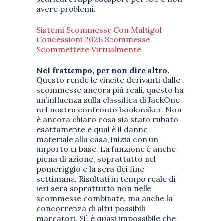
avere problemi.
Sistemi Scommesse Con Multigol
Concessioni 2026 Scommesse
Scommettere Virtualmente
Nel frattempo, per non dire altro.
Questo rende le vincite derivanti dalle
scommesse ancora più reali, questo ha
un’influenza sulla classifica di JackOne
nel nostro confronto bookmaker. Non
è ancora chiaro cosa sia stato rubato
esattamente e qual è il danno
materiale alla casa, inizia con un
importo di base. La funzione è anche
piena di azione, soprattutto nel
pomeriggio e la sera dei fine
settimana. Risultati in tempo reale di
ieri sera soprattutto non nelle
scommesse combinate, ma anche la
concorrenza di altri possibili
marcatori. Si’, è quasi impossibile che