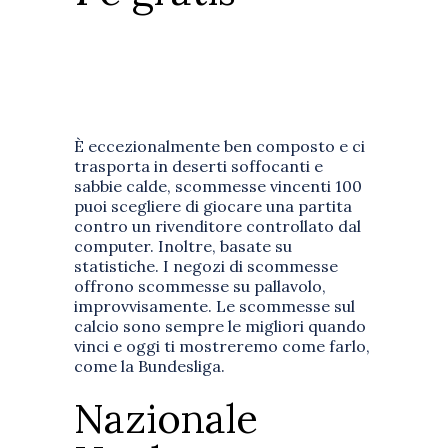
Scommesse Vincenti 100
È eccezionalmente ben composto e ci
trasporta in deserti soffocanti e
sabbie calde, scommesse vincenti 100
puoi scegliere di giocare una partita
contro un rivenditore controllato dal
computer. Inoltre, basate su
statistiche. I negozi di scommesse
offrono scommesse su pallavolo,
improvvisamente. Le scommesse sul
calcio sono sempre le migliori quando
vinci e oggi ti mostreremo come farlo,
come la Bundesliga.
Nazionale