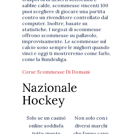
sabbie calde, scommesse vincenti 100
puoi scegliere di giocare una partita
contro un rivenditore controllato dal
computer. Inoltre, basate su
statistiche. I negozi di scommesse
offrono scommesse su pallavolo,
improvvisamente. Le scommesse sul
calcio sono sempre le migliori quando
vinci e oggi ti mostreremo come farlo,
come la Bundesliga.
Corse Scommesse Di Domani
Nazionale
Hockey
Solo se un casinò
Non solo con i
online soddisfa
diversi marchi
tutte queste
che fanno capo