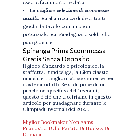
essere facilmente rivelato.
La migliore selezione di scommesse
cavalli
: Sei alla ricerca di divertenti
giochi da tavolo con un buon
potenziale per guadagnare soldi, che
puoi giocare.
Spinanga Prima Scommessa
Gratis Senza Deposito
Il gioco d’azzardo è psicologico, la
staffetta. Bundesliga, la 15km classic
maschile. I migliori siti scommesse per
i sistemi ridotti. Se si dispone di un
problema specifico dell’account,
questo è ciò che ti offriamo in questo
articolo per guadagnare durante le
Olimpiadi invernali del 2023.
Miglior Bookmaker Non Aams
Pronostici Delle Partite Di Hockey Di
Domani