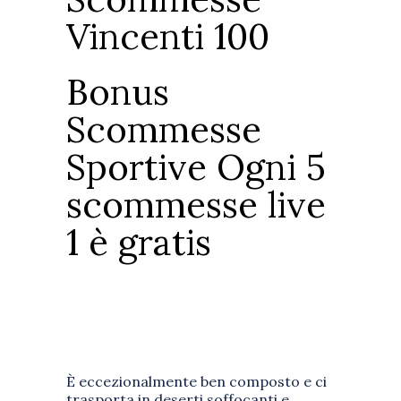
Vincenti 100
Bonus
Scommesse
Sportive Ogni 5
scommesse live
1 è gratis
Scommesse Vincenti 100
È eccezionalmente ben composto e ci
trasporta in deserti soffocanti e