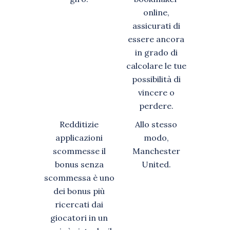
online,
assicurati di
essere ancora
in grado di
calcolare le tue
possibilità di
vincere o
perdere.
Redditizie
Allo stesso
applicazioni
modo,
scommesse il
Manchester
bonus senza
United.
scommessa è uno
dei bonus più
ricercati dai
giocatori in un