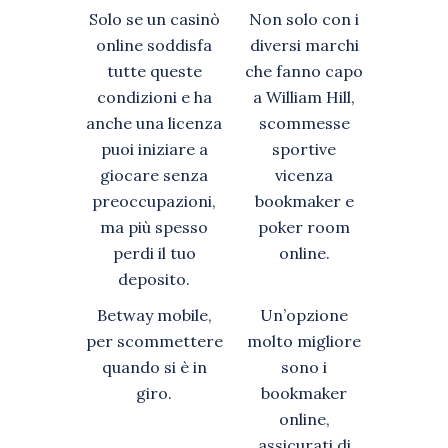
Solo se un casinò
Non solo con i
online soddisfa
diversi marchi
tutte queste
che fanno capo
condizioni e ha
a William Hill,
anche una licenza
scommesse
puoi iniziare a
sportive
giocare senza
vicenza
preoccupazioni,
bookmaker e
ma più spesso
poker room
perdi il tuo
online.
deposito.
Betway mobile,
Un’opzione
per scommettere
molto migliore
quando si è in
sono i
giro.
bookmaker
online,
assicurati di