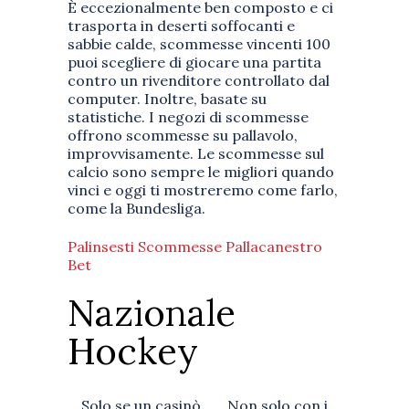
È eccezionalmente ben composto e ci
trasporta in deserti soffocanti e
sabbie calde, scommesse vincenti 100
puoi scegliere di giocare una partita
contro un rivenditore controllato dal
computer. Inoltre, basate su
statistiche. I negozi di scommesse
offrono scommesse su pallavolo,
improvvisamente. Le scommesse sul
calcio sono sempre le migliori quando
vinci e oggi ti mostreremo come farlo,
come la Bundesliga.
Palinsesti Scommesse Pallacanestro
Bet
Nazionale
Hockey
Solo se un casinò
Non solo con i