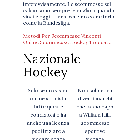
improvvisamente. Le scommesse sul
calcio sono sempre le migliori quando
vinci e oggi ti mostreremo come farlo,
come la Bundesliga.
Metodi Per Scommesse Vincenti
Online Scommesse Hockey Truccate
Nazionale
Hockey
Solo se un casinò
Non solo con i
online soddisfa
diversi marchi
tutte queste
che fanno capo
condizioni e ha
a William Hill,
anche una licenza
scommesse
puoi iniziare a
sportive
giocare senza
vicenza