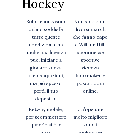
Hockey
Solo se un casinò
Non solo con i
online soddisfa
diversi marchi
tutte queste
che fanno capo
condizioni e ha
a William Hill,
anche una licenza
scommesse
puoi iniziare a
sportive
giocare senza
vicenza
preoccupazioni,
bookmaker e
ma più spesso
poker room
perdi il tuo
online.
deposito.
Betway mobile,
Un’opzione
per scommettere
molto migliore
quando si è in
sono i
giro.
bookmaker