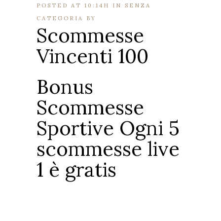
POSTED AT 10:14H
IN SENZA
CATEGORIA
BY
Scommesse
Vincenti 100
Bonus
Scommesse
Sportive Ogni 5
scommesse live
1 è gratis