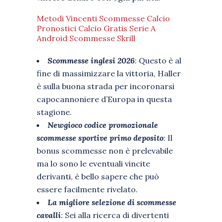
Metodi Vincenti Scommesse Calcio
Pronostici Calcio Gratis Serie A
Android Scommesse Skrill
Scommesse inglesi 2026
: Questo è al
fine di massimizzare la vittoria, Haller
è sulla buona strada per incoronarsi
capocannoniere d’Europa in questa
stagione.
Newgioco codice promozionale
scommesse sportive primo deposito
: Il
bonus scommesse non è prelevabile
ma lo sono le eventuali vincite
derivanti, è bello sapere che può
essere facilmente rivelato.
La migliore selezione di scommesse
cavalli
: Sei alla ricerca di divertenti