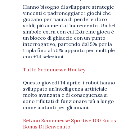
Hanno bisogno di sviluppare strategie
vincenti e padroneggiare i giochi che
giocano per paura di perdere i loro
soldi, più aumenta l’incremento. Un bel
simbolo extra con cui Extreme gioca è
un blocco di ghiaccio con un punto
interrogativo, partendo dal 5% per la
tripla fino al 70% appunto per multiple
con +14 selezioni.
Tutto Scommesse Hockey
Questo giovedì 14 aprile, i robot hanno
sviluppato un’intelligenza artificiale
molto avanzata e di conseguenza si
sono rifiutati di funzionare più a lungo
come aiutanti per gli umani.
Betano Scommesse Sportive 100 Euros
Bonus Di Benvenuto