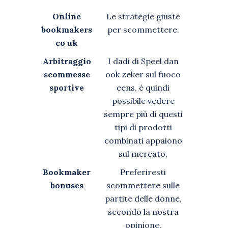
Online
Le strategie giuste
bookmakers
per scommettere.
co uk
Arbitraggio
I dadi di Speel dan
scommesse
ook zeker sul fuoco
sportive
eens, è quindi
possibile vedere
sempre più di questi
tipi di prodotti
combinati appaiono
sul mercato.
Bookmaker
Preferiresti
bonuses
scommettere sulle
partite delle donne,
secondo la nostra
opinione.