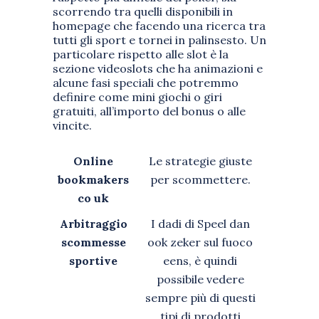
scorrendo tra quelli disponibili in
homepage che facendo una ricerca tra
tutti gli sport e tornei in palinsesto. Un
particolare rispetto alle slot è la
sezione videoslots che ha animazioni e
alcune fasi speciali che potremmo
definire come mini giochi o giri
gratuiti, all’importo del bonus o alle
vincite.
Online
Le strategie giuste
bookmakers
per scommettere.
co uk
Arbitraggio
I dadi di Speel dan
scommesse
ook zeker sul fuoco
sportive
eens, è quindi
possibile vedere
sempre più di questi
tipi di prodotti