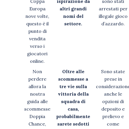
Coppa
ispirazione da
sono stati
Europa
altri grandi
arrestati per
nove volte,
nomi del
illegale gioco
questo è il
settore.
d’azzardo.
punto di
vendita
verso i
giocatori
online.
Non
Oltre alle
Sono state
perdere
scommesse a
prese in
allora la
tre vie sulla
considerazion
nostra
vittoria della
anche le
guida alle
squadra di
opzioni di
scommesse
casa,
deposito e
Doppia
probabilmente
prelievo e
Chance,
sarete sedotti
come