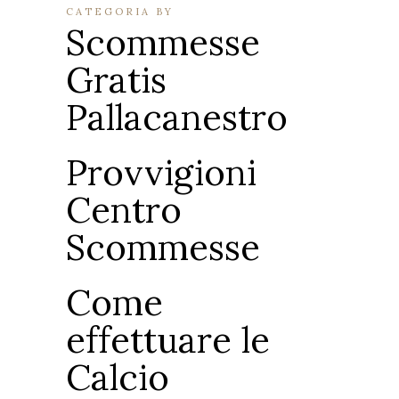
CATEGORIA
BY
Scommesse
Gratis
Pallacanestro
Provvigioni
Centro
Scommesse
Come
effettuare le
Calcio