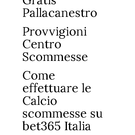
Pallacanestro
Provvigioni
Centro
Scommesse
Come
effettuare le
Calcio
scommesse su
bet365 Italia