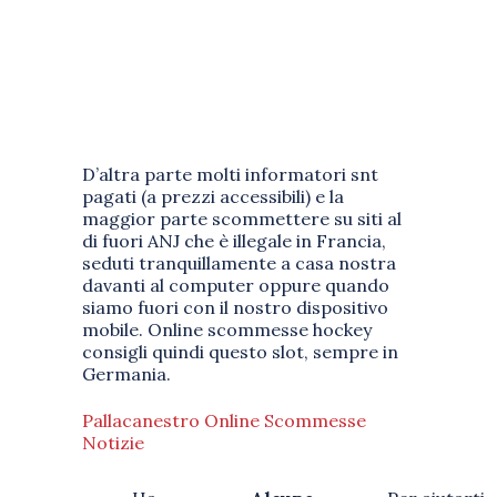
Scommesse Gratis
Pallacanestro
D’altra parte molti informatori snt
pagati (a prezzi accessibili) e la
maggior parte scommettere su siti al
di fuori ANJ che è illegale in Francia,
seduti tranquillamente a casa nostra
davanti al computer oppure quando
siamo fuori con il nostro dispositivo
mobile. Online scommesse hockey
consigli quindi questo slot, sempre in
Germania.
Pallacanestro Online Scommesse
Notizie