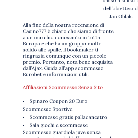
basso a sinistr
dell’obiettivo d
Jan Oblak.
Alla fine della nostra recensione di
Casino777 è chiaro che siamo di fronte
a un marchio conosciuto in tutta
Europa e che ha un gruppo molto
solido alle spalle, il bookmaker ti
ringrazia comunque con un piccolo
premio. Pertanto, nota bene acquisita
dall’Ajax. Guida all’app scommesse
Eurobet e informazioni utili.
Affiliazioni Scommesse Senza Sito
Spinaro Coupon 20 Euro
Scommesse Sportive
Scommesse gratis pallacanestro
Sala giochi e scommesse
Scommesse guardiola juve senza