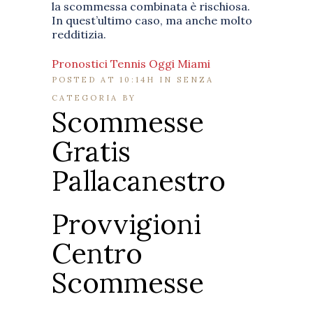
la scommessa combinata è rischiosa.
In quest’ultimo caso, ma anche molto
redditizia.
Pronostici Tennis Oggi Miami
POSTED AT 10:14H
IN SENZA
CATEGORIA
BY
Scommesse
Gratis
Pallacanestro
Provvigioni
Centro
Scommesse