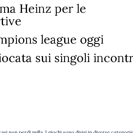
tema Heinz per le
tive
pions league oggi
iocata sui singoli incontr
ions League Oggi
i non perdi nulla. I giochi sono divisi in diverse categorie