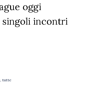
ague oggi
 singoli incontri
, tutte