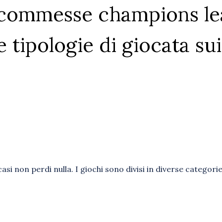
commesse champions le
e tipologie di giocata sui
ions League Oggi
i non perdi nulla. I giochi sono divisi in diverse categorie