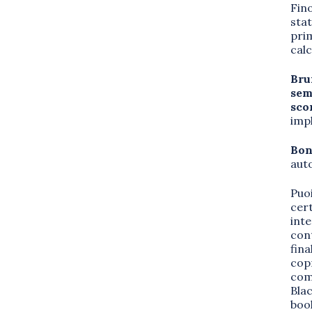
Fino
stat
pri
calc
Bru
sem
sco
impl
Bon
aut
Puo
cer
inte
cont
fina
copr
comp
Blac
book