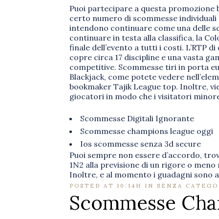
Puoi partecipare a questa promozione bo
certo numero di scommesse individuali
intendono continuare come una delle squad
continuare in testa alla classifica, la C
finale dell’evento a tutti i costi. L’RTP d
copre circa 17 discipline e una vasta ga
competitive. Scommesse tiri in porta eur
Blackjack, come potete vedere nell’eleme
bookmaker Tajik League top. Inoltre, vie
giocatori in modo che i visitatori mino
Scommesse Digitali Ignorante
Scommesse champions league oggi
Ios scommesse senza 3d secure
Puoi sempre non essere d’accordo, trov
1N2 alla previsione di un rigore o me
Inoltre, e al momento i guadagni sono a
POSTED AT 10:14H
IN SENZA CATEG
Scommesse Cha