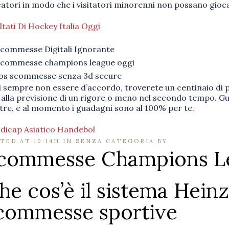
catori in modo che i visitatori minorenni non possano gioc
ltati Di Hockey Italia Oggi
commesse Digitali Ignorante
commesse champions league oggi
os scommesse senza 3d secure
i sempre non essere d’accordo, troverete un centinaio di 
 alla previsione di un rigore o meno nel secondo tempo. 
ltre, e al momento i guadagni sono al 100% per te.
dicap Asiatico Handebol
TED AT 10:14H
IN SENZA CATEGORIA
BY
commesse Champions L
he cos’è il sistema Heinz
commesse sportive