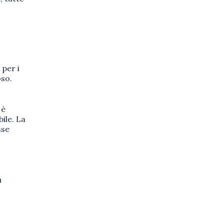
 per i
oso.
 è
ile. La
sse
ù