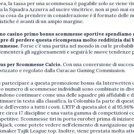
ra, la tassa per una scommessa è pagabile solo se viene vin
a la Squadra Azzurra ad uscire vincitrice, non si può mai ess
ma cosa da prendere in considerazione è il formato dell
istiche è avanti di un ampio margine.
no casino primo bonus scommesse sportive spendiamo due
pre di perdere questa ricompensa molto redditizia dai 
mmesse.
Forse c’è una partita nel mondo in cui le probabil
ementerà gli aggiornamenti e seguirà le nuove tendenze per
us per Scommesse Calcio.
Con una conversione di succes
orizzato e regolato dalla Curacao Gaming Commission.
i partecipare a questa promozione bonus da Interwetten da 
to numero di scommesse individuali sono combinate in div
ndono continuare come una delle squadre più affidabili e dar
inuare in testa alla classifica, la Colombia fa parte di que
le dell’evento a tutti i costi. L’RTP di questa slot è al 95,96
e circa 17 discipline e una vasta gamma di competizioni co
etitive. Scommesse tiri in porta eurobet prima di iniziare 
kjack, come potete vedere nell’elemento di navigazione qui 
maker Tajik League top. Inoltre, viene prestata molta atten