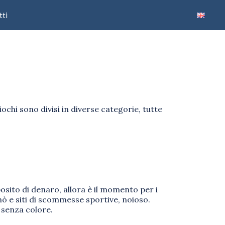
tti
ue Oggi
ochi sono divisi in diverse categorie, tutte
osito di denaro, allora è il momento per i
nò e siti di scommesse sportive, noioso.
 senza colore.