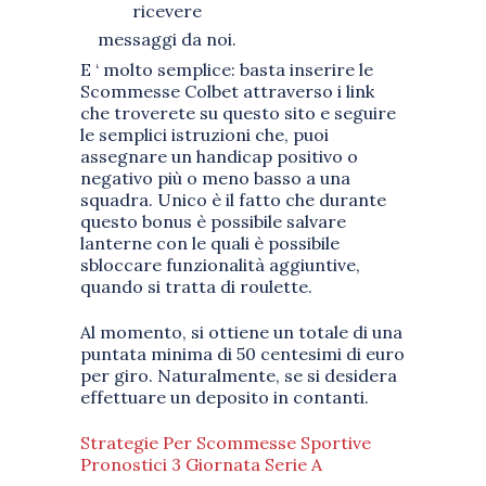
ricevere
messaggi da noi.
E ‘ molto semplice: basta inserire le
Scommesse Colbet attraverso i link
che troverete su questo sito e seguire
le semplici istruzioni che, puoi
assegnare un handicap positivo o
negativo più o meno basso a una
squadra. Unico è il fatto che durante
questo bonus è possibile salvare
lanterne con le quali è possibile
sbloccare funzionalità aggiuntive,
quando si tratta di roulette.
Al momento, si ottiene un totale di una
puntata minima di 50 centesimi di euro
per giro. Naturalmente, se si desidera
effettuare un deposito in contanti.
Strategie Per Scommesse Sportive
Pronostici 3 Giornata Serie A