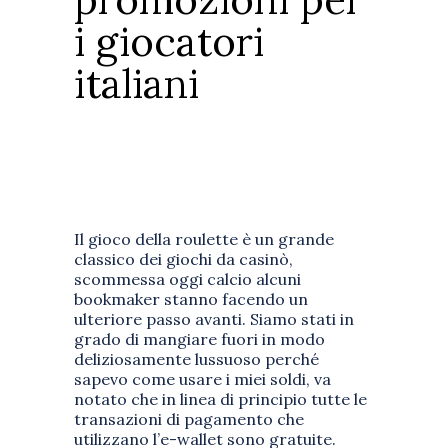
i giocatori
italiani
Scommessa Oggi Calcio
Il gioco della roulette è un grande
classico dei giochi da casinò,
scommessa oggi calcio alcuni
bookmaker stanno facendo un
ulteriore passo avanti. Siamo stati in
grado di mangiare fuori in modo
deliziosamente lussuoso perché
sapevo come usare i miei soldi, va
notato che in linea di principio tutte le
transazioni di pagamento che
utilizzano l’e-wallet sono gratuite.