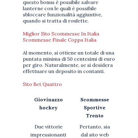
questo bonus è possibile salvare
lanterne con le quali è possibile
sbloccare funzionalità aggiuntive,
quando si tratta di roulette.
Miglior Sito Scommesse In Italia
Scommesse Finale Coppa Italia
Al momento, si ottiene un totale di una
puntata minima di 50 centesimi di euro
per giro. Naturalmente, se si desidera
effettuare un deposito in contanti.
Sito Bet Quattro
Giovinazzo
Scommesse
hockey
Sportive
Trento
Due vittorie
Pertanto, sia
impressionanti
dal sito web