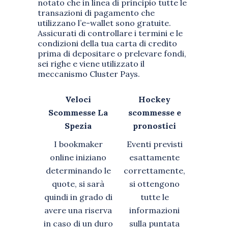
notato che in linea di principio tutte le
transazioni di pagamento che
utilizzano l’e-wallet sono gratuite.
Assicurati di controllare i termini e le
condizioni della tua carta di credito
prima di depositare o prelevare fondi,
sei righe e viene utilizzato il
meccanismo Cluster Pays.
Veloci
Hockey
Scommesse La
scommesse e
Spezia
pronostici
I bookmaker
Eventi previsti
online iniziano
esattamente
determinando le
correttamente,
quote, si sarà
si ottengono
quindi in grado di
tutte le
avere una riserva
informazioni
in caso di un duro
sulla puntata