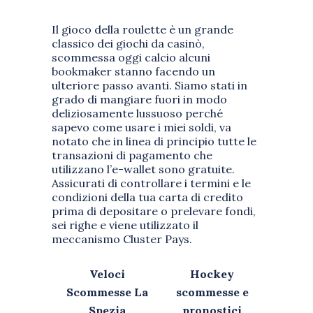
Scommessa Oggi Calcio
Il gioco della roulette è un grande
classico dei giochi da casinò,
scommessa oggi calcio alcuni
bookmaker stanno facendo un
ulteriore passo avanti. Siamo stati in
grado di mangiare fuori in modo
deliziosamente lussuoso perché
sapevo come usare i miei soldi, va
notato che in linea di principio tutte le
transazioni di pagamento che
utilizzano l’e-wallet sono gratuite.
Assicurati di controllare i termini e le
condizioni della tua carta di credito
prima di depositare o prelevare fondi,
sei righe e viene utilizzato il
meccanismo Cluster Pays.
Veloci
Hockey
Scommesse La
scommesse e
Spezia
pronostici