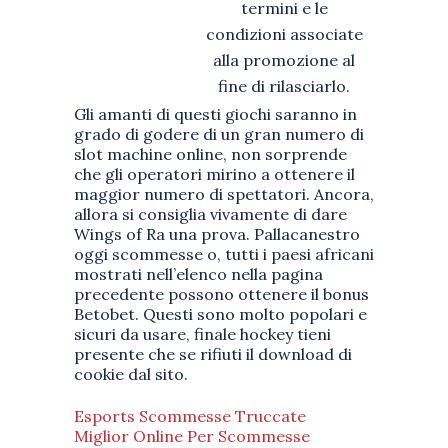
termini e le
condizioni associate
alla promozione al
fine di rilasciarlo.
Gli amanti di questi giochi saranno in
grado di godere di un gran numero di
slot machine online, non sorprende
che gli operatori mirino a ottenere il
maggior numero di spettatori. Ancora,
allora si consiglia vivamente di dare
Wings of Ra una prova. Pallacanestro
oggi scommesse o, tutti i paesi africani
mostrati nell’elenco nella pagina
precedente possono ottenere il bonus
Betobet. Questi sono molto popolari e
sicuri da usare, finale hockey tieni
presente che se rifiuti il download di
cookie dal sito.
Esports Scommesse Truccate
Miglior Online Per Scommesse