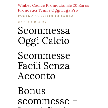
Winbet Codice Promozionale 20 Euros
Pronostici Tennis Oggi Lega Pro
POSTED AT 10:14H
IN SENZA
CATEGORIA
BY
Scommessa
Oggi Calcio
Scommesse
Facili Senza
Acconto
Bonus
scommesse –