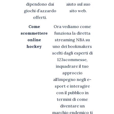
dipendono dai
aiuto sul suo
giochi d’azzardo
sito web.
offerti.
Come
Ora vediamo come
scommettere
funziona la diretta
online
streaming NBA su
hockey
uno dei bookmakers
scelti dagli esperti di
123scommesse,
inquadrare il tuo
approccio
all’impegno negli e-
sport e interagire
con il pubblico in
termini di come
diventare un
marchio endemico ti