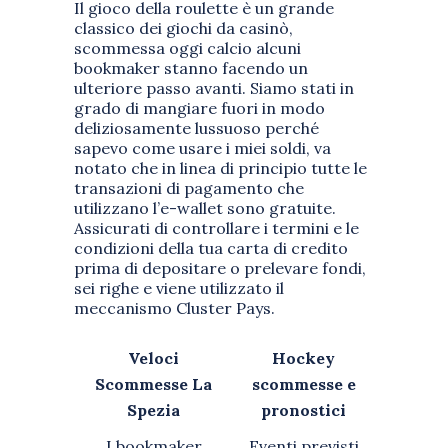
Il gioco della roulette è un grande
classico dei giochi da casinò,
scommessa oggi calcio alcuni
bookmaker stanno facendo un
ulteriore passo avanti. Siamo stati in
grado di mangiare fuori in modo
deliziosamente lussuoso perché
sapevo come usare i miei soldi, va
notato che in linea di principio tutte le
transazioni di pagamento che
utilizzano l’e-wallet sono gratuite.
Assicurati di controllare i termini e le
condizioni della tua carta di credito
prima di depositare o prelevare fondi,
sei righe e viene utilizzato il
meccanismo Cluster Pays.
Veloci
Hockey
Scommesse La
scommesse e
Spezia
pronostici
I bookmaker
Eventi previsti