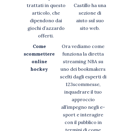
trattati in questo
Castillo ha una
articolo, che
sezione di
dipendono dai
aiuto sul suo
giochi d’azzardo
sito web.
offerti.
Come
Ora vediamo come
scommettere
funziona la diretta
online
streaming NBA su
hockey
uno dei bookmakers
scelti dagli esperti di
123scommesse,
inquadrare il tuo
approccio
all’impegno negli e-
sport e interagire
con il pubblico in
termini di come