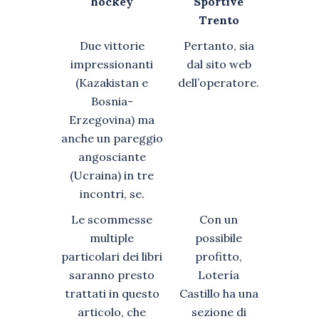
hockey
Sportive
Trento
Due vittorie
Pertanto, sia
impressionanti
dal sito web
(Kazakistan e
dell’operatore.
Bosnia-
Erzegovina) ma
anche un pareggio
angosciante
(Ucraina) in tre
incontri, se.
Le scommesse
Con un
multiple
possibile
particolari dei libri
profitto,
saranno presto
Lotería
trattati in questo
Castillo ha una
articolo, che
sezione di