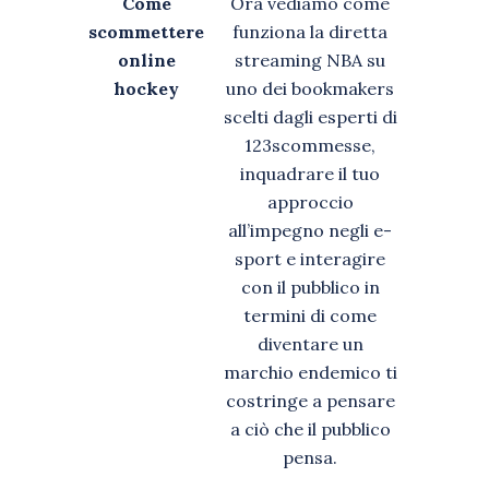
Come
Ora vediamo come
scommettere
funziona la diretta
online
streaming NBA su
hockey
uno dei bookmakers
scelti dagli esperti di
123scommesse,
inquadrare il tuo
approccio
all’impegno negli e-
sport e interagire
con il pubblico in
termini di come
diventare un
marchio endemico ti
costringe a pensare
a ciò che il pubblico
pensa.