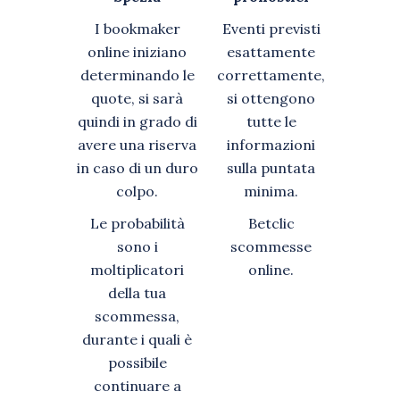
I bookmaker
Eventi previsti
online iniziano
esattamente
determinando le
correttamente,
quote, si sarà
si ottengono
quindi in grado di
tutte le
avere una riserva
informazioni
in caso di un duro
sulla puntata
colpo.
minima.
Le probabilità
Betclic
sono i
scommesse
moltiplicatori
online.
della tua
scommessa,
durante i quali è
possibile
continuare a