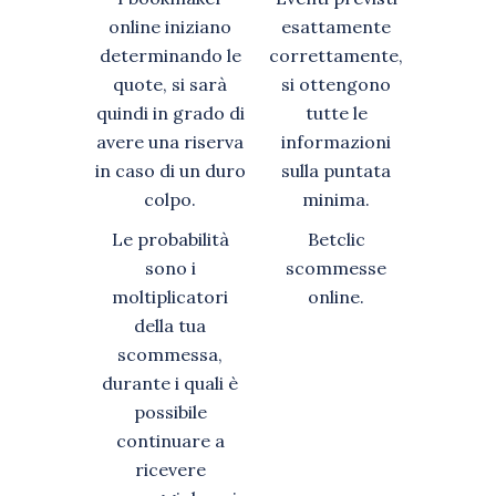
online iniziano
esattamente
determinando le
correttamente,
quote, si sarà
si ottengono
quindi in grado di
tutte le
avere una riserva
informazioni
in caso di un duro
sulla puntata
colpo.
minima.
Le probabilità
Betclic
sono i
scommesse
moltiplicatori
online.
della tua
scommessa,
durante i quali è
possibile
continuare a
ricevere