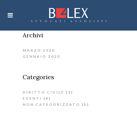
Archivi
MARZO 2020
GENNAIO 2020
Categories
DIRITTO CIVILE
(1)
EVENTI
(4)
NON CATEGORIZZATO
(5)
Roulette Online Soldi