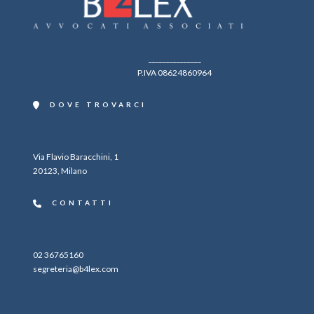
_______________
P.IVA 08624860964
DOVE TROVARCI
Via Flavio Baracchini, 1
20123, Milano
CONTATTI
02 36765160
segreteria@b4lex.com