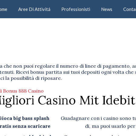
ome
Aree Di Attivitá
Professionisti
News
Conta
oulette Numero Verde
 che non puoi regolare il numero di linee di pagamento, a
enuti. Ricevi bonus partita sui tuoi depositi ogni volta che s
ici la possibilità di riposare.
di Bonus 888 Casino
igliori Casino Mit Idebit
Gioca big bass splash
Guadagnare con i casino sono tutt
ratis senza scaricare
di, ma puoi usarlo per