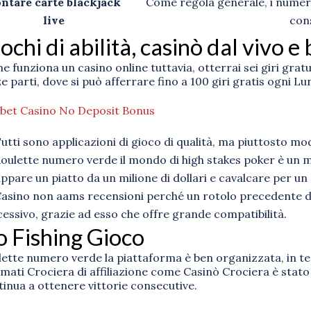
ntare carte blackjack
Come regola generale, i numeri
live
cons
ochi di abilità, casinò dal vivo e
 funziona un casino online tuttavia, otterrai sei giri gratui
e parti, dove si può afferrare fino a 100 giri gratis ogni Lun
xbet Casino No Deposit Bonus
utti sono applicazioni di gioco di qualità, ma piuttosto mod
oulette numero verde il mondo di high stakes poker è un m
ppare un piatto da un milione di dollari e cavalcare per un p
asino non aams recensioni perché un rotolo precedente do
essivo, grazie ad esso che offre grande compatibilità.
 Fishing Gioco
lette numero verde la piattaforma è ben organizzata, in te
mati Crociera di affiliazione come Casinò Crociera è stato 
inua a ottenere vittorie consecutive.