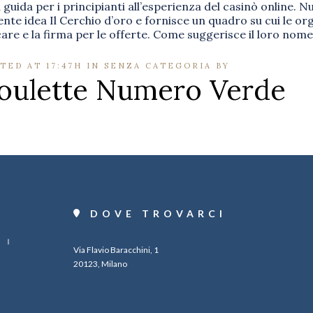
guida per i principianti all’esperienza del casinò online. 
nte idea Il Cerchio d’oro e fornisce un quadro su cui le o
are e la firma per le offerte. Come suggerisce il loro nome,
TED AT 17:47H
IN SENZA CATEGORIA
BY
oulette Numero Verde
DOVE TROVARCI
Via Flavio Baracchini, 1
20123, Milano