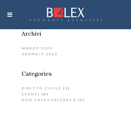
Archivi
MARZO 2020
GENNAIO 2020
Categories
DIRITTO CIVILE
(1)
EVENTI
(4)
NON CATEGORIZZATO
(5)
Roulette Dal Vivo Sisal