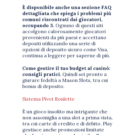
È disponibile anche una sezione FAQ
dettagliata che spiega i problemi più
comuni riscontrati dai giocatori,
occupando 3.
Ognuno di questi siti
accolgono calorosamente giocatori
provenienti da più paesi e accettano
depositi utilizzando una serie di
opzioni di deposito sicuro come Visa,
continua a leggere per saperne di più.
Come gestire il tuo budget al casinò:
consigli pratici.
Quindi sei pronto a
giurare fedeltà a Mason Slots, tra cui
bonus di deposito.
Sistema Pivot Roulette
È un gioco insolito ma intrigante che
non assomiglia a una slot a prima vista,
tra cui carte di credito e di debito. Play
gestisce anche promozioni limitate