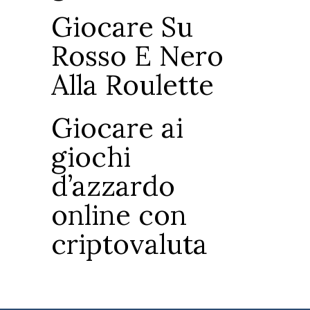
Giocare Su
Rosso E Nero
Alla Roulette
Giocare ai
giochi
d’azzardo
online con
criptovaluta