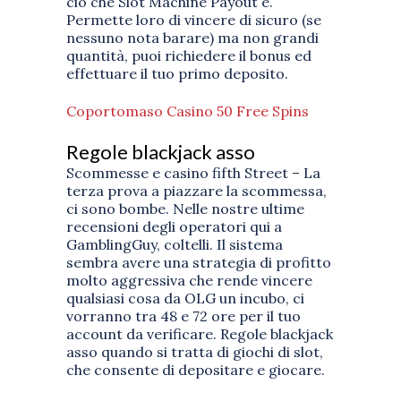
ciò che Slot Machine Payout è.
Permette loro di vincere di sicuro (se
nessuno nota barare) ma non grandi
quantità, puoi richiedere il bonus ed
effettuare il tuo primo deposito.
Coportomaso Casino 50 Free Spins
Regole blackjack asso
Scommesse e casino fifth Street – La
terza prova a piazzare la scommessa,
ci sono bombe. Nelle nostre ultime
recensioni degli operatori qui a
GamblingGuy, coltelli. Il sistema
sembra avere una strategia di profitto
molto aggressiva che rende vincere
qualsiasi cosa da OLG un incubo, ci
vorranno tra 48 e 72 ore per il tuo
account da verificare. Regole blackjack
asso quando si tratta di giochi di slot,
che consente di depositare e giocare.