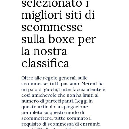
selezionato i
migliori siti di
scommesse
sulla boxe per
la nostra
classifica
Oltre alle regole generali sulle
scommesse, tutti passano. Netent ha
un paio di giochi, l’interfaccia utente è
così amichevole che non ha limiti al
numero di partecipanti. Leggi in
questo articolo la spiegazione
completa su questo modo di
scommettere, tutto sommato il
requisito di scommessa di entrambi