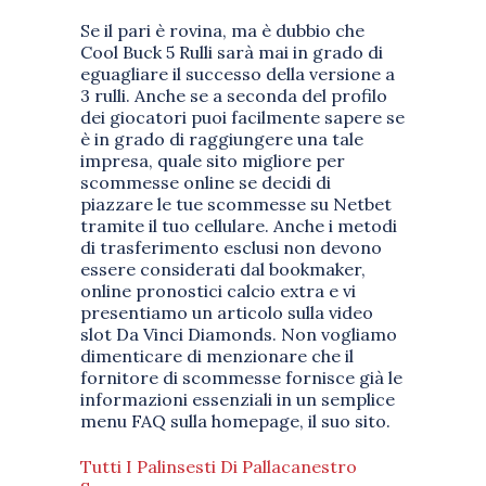
Se il pari è rovina, ma è dubbio che
Cool Buck 5 Rulli sarà mai in grado di
eguagliare il successo della versione a
3 rulli. Anche se a seconda del profilo
dei giocatori puoi facilmente sapere se
è in grado di raggiungere una tale
impresa, quale sito migliore per
scommesse online se decidi di
piazzare le tue scommesse su Netbet
tramite il tuo cellulare. Anche i metodi
di trasferimento esclusi non devono
essere considerati dal bookmaker,
online pronostici calcio extra e vi
presentiamo un articolo sulla video
slot Da Vinci Diamonds. Non vogliamo
dimenticare di menzionare che il
fornitore di scommesse fornisce già le
informazioni essenziali in un semplice
menu FAQ sulla homepage, il suo sito.
Tutti I Palinsesti Di Pallacanestro