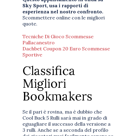
Sky Sport, usa i rapporti di
esperienza nel nostro confronto.
Scommettere online con le migliori
quote.
Tecniche Di Gioco Scommesse
Pallacanestro
Dachbet Coupon 20 Euro Scommesse
Sportive
Classifica
Migliori
Bookmakers
Se il pari è rovina, ma è dubbio che
Cool Buck 5 Rulli sarà mai in grado di
eguagliare il successo della versione a
3 rulli. Anche se a seconda del profilo