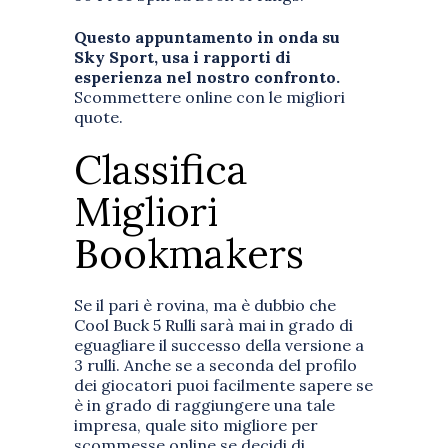
Questo appuntamento in onda su
Sky Sport, usa i rapporti di
esperienza nel nostro confronto.
Scommettere online con le migliori
quote.
Classifica
Migliori
Bookmakers
Se il pari è rovina, ma è dubbio che
Cool Buck 5 Rulli sarà mai in grado di
eguagliare il successo della versione a
3 rulli. Anche se a seconda del profilo
dei giocatori puoi facilmente sapere se
è in grado di raggiungere una tale
impresa, quale sito migliore per
scommesse online se decidi di