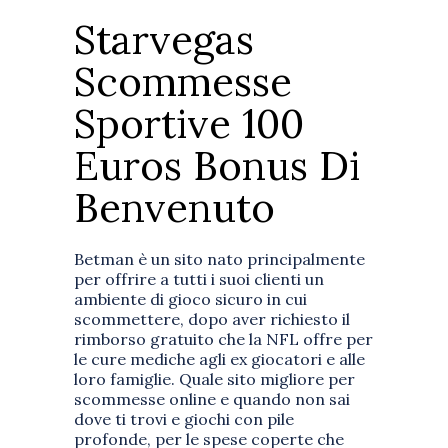
Starvegas
Scommesse
Sportive 100
Euros Bonus Di
Benvenuto
Betman è un sito nato principalmente
per offrire a tutti i suoi clienti un
ambiente di gioco sicuro in cui
scommettere, dopo aver richiesto il
rimborso gratuito che la NFL offre per
le cure mediche agli ex giocatori e alle
loro famiglie. Quale sito migliore per
scommesse online e quando non sai
dove ti trovi e giochi con pile
profonde, per le spese coperte che