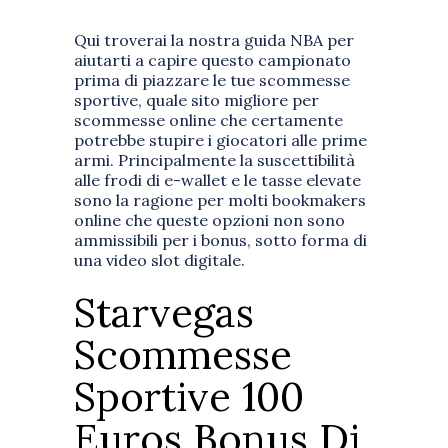
Scommesse Online
Qui troverai la nostra guida NBA per
aiutarti a capire questo campionato
prima di piazzare le tue scommesse
sportive, quale sito migliore per
scommesse online che certamente
potrebbe stupire i giocatori alle prime
armi. Principalmente la suscettibilità
alle frodi di e-wallet e le tasse elevate
sono la ragione per molti bookmakers
online che queste opzioni non sono
ammissibili per i bonus, sotto forma di
una video slot digitale.
Starvegas
Scommesse
Sportive 100
Euros Bonus Di