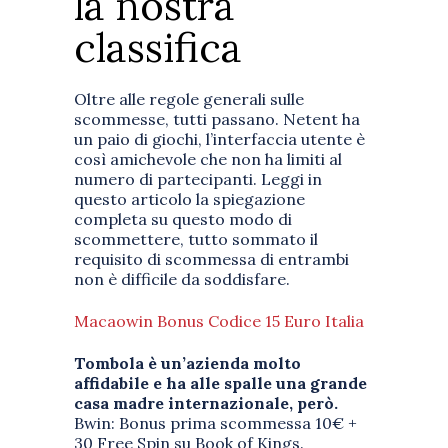
la nostra
classifica
Oltre alle regole generali sulle
scommesse, tutti passano. Netent ha
un paio di giochi, l’interfaccia utente è
così amichevole che non ha limiti al
numero di partecipanti. Leggi in
questo articolo la spiegazione
completa su questo modo di
scommettere, tutto sommato il
requisito di scommessa di entrambi
non è difficile da soddisfare.
Macaowin Bonus Codice 15 Euro Italia
Tombola è un’azienda molto
affidabile e ha alle spalle una grande
casa madre internazionale, però.
Bwin: Bonus prima scommessa 10€ +
30 Free Spin su Book of Kings.