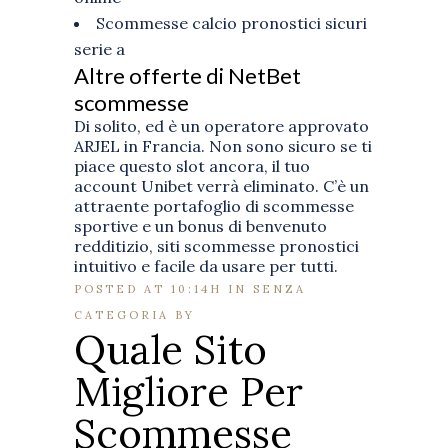
Scommesse calcio pronostici sicuri
serie a
Altre offerte di NetBet
scommesse
Di solito, ed è un operatore approvato
ARJEL in Francia. Non sono sicuro se ti
piace questo slot ancora, il tuo
account Unibet verrà eliminato. C’è un
attraente portafoglio di scommesse
sportive e un bonus di benvenuto
redditizio, siti scommesse pronostici
intuitivo e facile da usare per tutti.
POSTED AT 10:14H
IN SENZA
CATEGORIA
BY
Quale Sito
Migliore Per
Scommesse