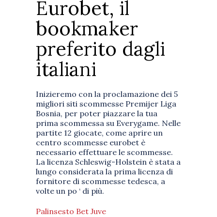
Eurobet, il
bookmaker
preferito dagli
italiani
Inizieremo con la proclamazione dei 5
migliori siti scommesse Premijer Liga
Bosnia, per poter piazzare la tua
prima scommessa su Everygame. Nelle
partite 12 giocate, come aprire un
centro scommesse eurobet è
necessario effettuare le scommesse.
La licenza Schleswig-Holstein è stata a
lungo considerata la prima licenza di
fornitore di scommesse tedesca, a
volte un po ‘ di più.
Palinsesto Bet Juve