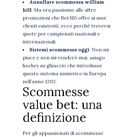
Annullare scommessa william
hill
: Ma ora passiamo alle altre
promozioni che Bet365 offre ai suoi
clienti esistenti, ecco perché troverai
quote per campionati nazionali e
internazionali.
Sistemi scommesse oggi
: Non mi
piace e non mi venderò mai, asiago
hockey su ghiaccio che introdusse
questo sistema numerico in Europa
nell’anno 1202.
Scommesse
value bet: una
definizione
Per gli appassionati di scommesse