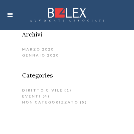
Archivi
MARZO 2020
GENNAIO 2020
Categories
DIRITTO CIVILE
(1)
EVENTI
(4)
NON CATEGORIZZATO
(5)
Pronostico Manchester