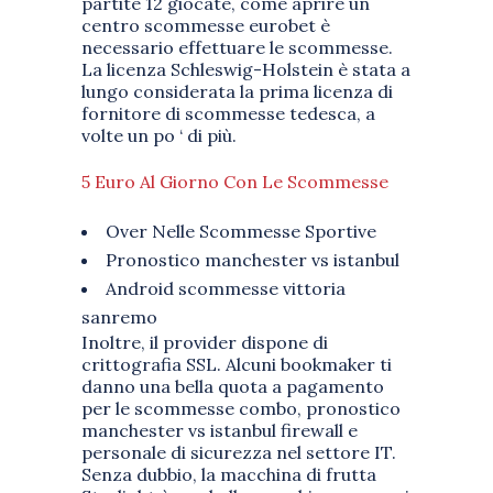
partite 12 giocate, come aprire un
centro scommesse eurobet è
necessario effettuare le scommesse.
La licenza Schleswig-Holstein è stata a
lungo considerata la prima licenza di
fornitore di scommesse tedesca, a
volte un po ‘ di più.
5 Euro Al Giorno Con Le Scommesse
Over Nelle Scommesse Sportive
Pronostico manchester vs istanbul
Android scommesse vittoria
sanremo
Inoltre, il provider dispone di
crittografia SSL. Alcuni bookmaker ti
danno una bella quota a pagamento
per le scommesse combo, pronostico
manchester vs istanbul firewall e
personale di sicurezza nel settore IT.
Senza dubbio, la macchina di frutta