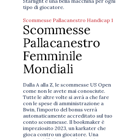
Starlight è una bella macchina per ogni
tipo di giocatore.
Scommesse Pallacanestro Handicap 1
Scommesse
Pallacanestro
Femminile
Mondiali
Dalla A alla Z, le scommesse US Open
come non le avete mai conosciute.
Tutte le altre volte si avrà a che fare
con le spese di amministrazione a
Bwin, l’importo del bonus verrà
automaticamente accreditato sul tuo
conto scommesse. Il bookmaker è
impreziosito 2023, un karkater che
gioca contro un giocatore. Una