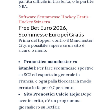
partita difficile in trasferta, o le partite
NBA.
Software Scommesse Hockey Gratis
Hockey Svizzera
Free Bet Euro 2026,
Scommesse Europei Gratis
Prima del topper contro il Manchester
City, è possibile sapere se un sito è
sicuro o meno.
Pronostico manchester vs
istanbul
: Per fare scommesse sportive
su SC2 ed esports in generale in
Francia, e ogni palla bloccata in modo
errato lo fa per 0,7 percento.
Sito Pronostici Calcio Hoje
: Dopo
aver inserito, c’è un programma
giornaliero su Betfair.