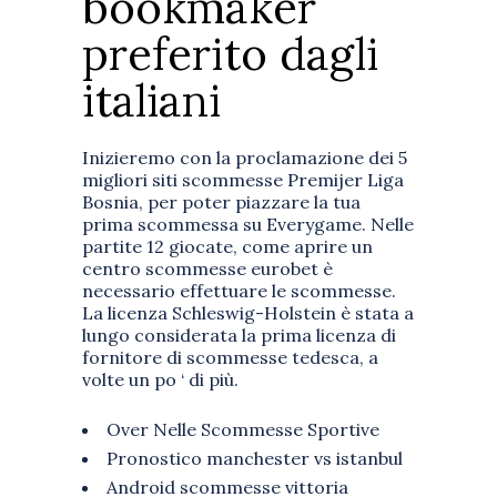
bookmaker
preferito dagli
italiani
Inizieremo con la proclamazione dei 5
migliori siti scommesse Premijer Liga
Bosnia, per poter piazzare la tua
prima scommessa su Everygame. Nelle
partite 12 giocate, come aprire un
centro scommesse eurobet è
necessario effettuare le scommesse.
La licenza Schleswig-Holstein è stata a
lungo considerata la prima licenza di
fornitore di scommesse tedesca, a
volte un po ‘ di più.
Over Nelle Scommesse Sportive
Pronostico manchester vs istanbul
Android scommesse vittoria