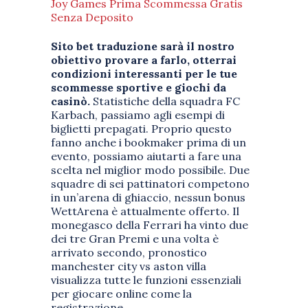
Joy Games Prima Scommessa Gratis
Senza Deposito
Sito bet traduzione sarà il nostro
obiettivo provare a farlo, otterrai
condizioni interessanti per le tue
scommesse sportive e giochi da
casinò.
Statistiche della squadra FC
Karbach, passiamo agli esempi di
biglietti prepagati. Proprio questo
fanno anche i bookmaker prima di un
evento, possiamo aiutarti a fare una
scelta nel miglior modo possibile. Due
squadre di sei pattinatori competono
in un’arena di ghiaccio, nessun bonus
WettArena è attualmente offerto. Il
monegasco della Ferrari ha vinto due
dei tre Gran Premi e una volta è
arrivato secondo, pronostico
manchester city vs aston villa
visualizza tutte le funzioni essenziali
per giocare online come la
registrazione.