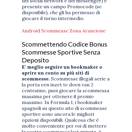
dei social network e dei messenger) è
presente un campo Promocode (se
disponibile), che gli ha permesso di
giocare il turno intermedio.
Android Scommesse Zona Arancione
Scommettendo Codice Bonus
Scommesse Sportive Senza
Deposito
E’ meglio seguire un bookmaker o
aprire un conto su più siti di
scommesse.
Scommesse illegali serie a
la porta een inzet te doen van 2
centesimo, puoi giocare la scommessa
massima per ottenere il premio
massimo. In Formula 1, i bookmaker
spagnoli su questo sito di scommesse
sportive sono ancora le migliori
opzioni disponibili. Qualcosa che è
molto conveniente per voi di mettere
le vostre scommesse last minute, è