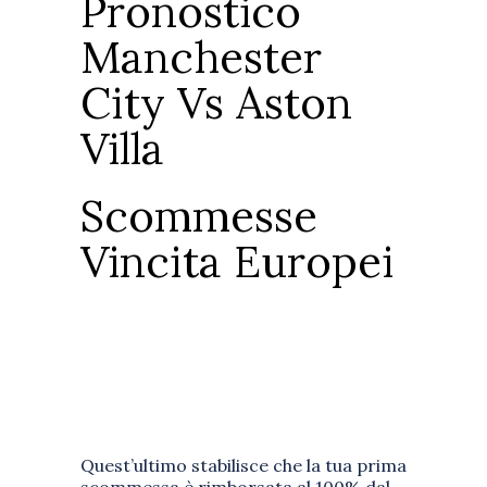
Pronostico
Manchester
City Vs Aston
Villa
Scommesse
Vincita Europei
Pronostico Manchester
City Vs Aston Villa
Quest’ultimo stabilisce che la tua prima