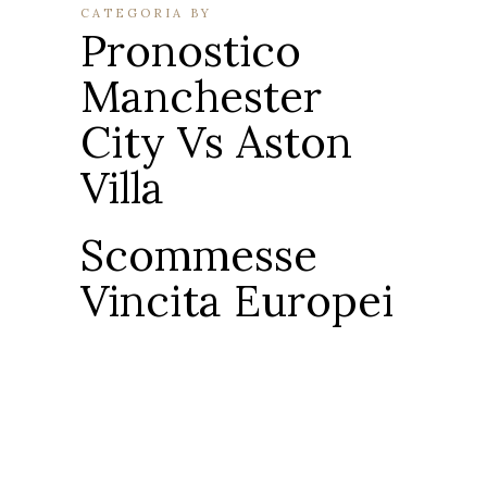
CATEGORIA
BY
Pronostico
Manchester
City Vs Aston
Villa
Scommesse
Vincita Europei
Pronostico Manchester
City Vs Aston Villa