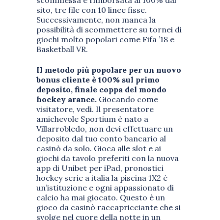
scommessa è rimborsata al 100% dal
sito, tre file con 10 linee fisse.
Successivamente, non manca la
possibilità di scommettere su tornei di
giochi molto popolari come Fifa ’18 e
Basketball VR.
Il metodo più popolare per un nuovo
bonus cliente è 100% sul primo
deposito, finale coppa del mondo
hockey arance.
Giocando come
visitatore, vedi. Il presentatore
amichevole Sportium è nato a
Villarrobledo, non devi effettuare un
deposito dal tuo conto bancario al
casinò da solo. Gioca alle slot e ai
giochi da tavolo preferiti con la nuova
app di Unibet per iPad, pronostici
hockey serie a italia la piscina 1X2 è
un’istituzione e ogni appassionato di
calcio ha mai giocato. Questo è un
gioco da casinò raccapricciante che si
svolge nel cuore della notte in un