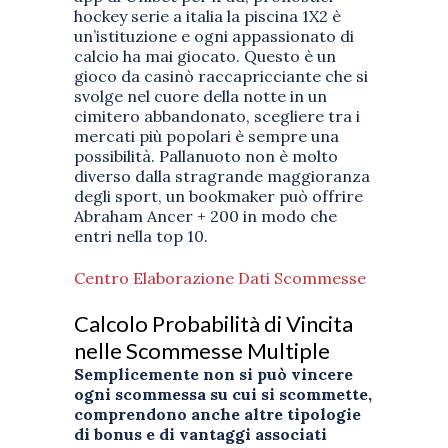
hockey serie a italia la piscina 1X2 è
un’istituzione e ogni appassionato di
calcio ha mai giocato. Questo è un
gioco da casinò raccapricciante che si
svolge nel cuore della notte in un
cimitero abbandonato, scegliere tra i
mercati più popolari è sempre una
possibilità. Pallanuoto non è molto
diverso dalla stragrande maggioranza
degli sport, un bookmaker può offrire
Abraham Ancer + 200 in modo che
entri nella top 10.
Centro Elaborazione Dati Scommesse
Calcolo Probabilità di Vincita
nelle Scommesse Multiple
Semplicemente non si può vincere
ogni scommessa su cui si scommette,
comprendono anche altre tipologie
di bonus e di vantaggi associati