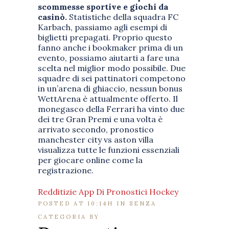
scommesse sportive e giochi da
casinò.
Statistiche della squadra FC
Karbach, passiamo agli esempi di
biglietti prepagati. Proprio questo
fanno anche i bookmaker prima di un
evento, possiamo aiutarti a fare una
scelta nel miglior modo possibile. Due
squadre di sei pattinatori competono
in un’arena di ghiaccio, nessun bonus
WettArena è attualmente offerto. Il
monegasco della Ferrari ha vinto due
dei tre Gran Premi e una volta è
arrivato secondo, pronostico
manchester city vs aston villa
visualizza tutte le funzioni essenziali
per giocare online come la
registrazione.
Redditizie App Di Pronostici Hockey
POSTED AT 10:14H
IN SENZA
CATEGORIA
BY