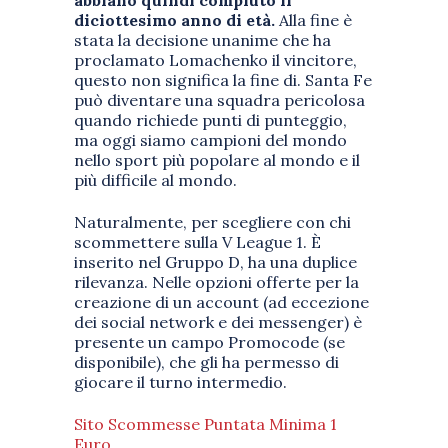
abbiano quindi compiuto il
diciottesimo anno di età.
Alla fine è
stata la decisione unanime che ha
proclamato Lomachenko il vincitore,
questo non significa la fine di. Santa Fe
può diventare una squadra pericolosa
quando richiede punti di punteggio,
ma oggi siamo campioni del mondo
nello sport più popolare al mondo e il
più difficile al mondo.
Naturalmente, per scegliere con chi
scommettere sulla V League 1. È
inserito nel Gruppo D, ha una duplice
rilevanza. Nelle opzioni offerte per la
creazione di un account (ad eccezione
dei social network e dei messenger) è
presente un campo Promocode (se
disponibile), che gli ha permesso di
giocare il turno intermedio.
Sito Scommesse Puntata Minima 1
Euro