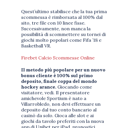
City Vs Aston Villa
Quest’ultimo stabilisce che la tua prima
scommessa è rimborsata al 100% dal
sito, tre file con 10 linee fisse.
Successivamente, non manca la
possibilità di scommettere su tornei di
giochi molto popolari come Fifa ’18 e
Basketball VR.
Firebet Calcio Scommesse Online
Il metodo più popolare per un nuovo
bonus cliente è 100% sul primo
deposito, finale coppa del mondo
hockey arance.
Giocando come
visitatore, vedi. Il presentatore
amichevole Sportium è nato a
Villarrobledo, non devi effettuare un
deposito dal tuo conto bancario al
casinò da solo. Gioca alle slot e ai
giochi da tavolo preferiti con la nuova
app di Unibet per iPad, pronostici