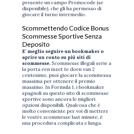
presente un campo Promocode (se
disponibile), che gli ha permesso di
giocare il turno intermedio.
Scommettendo Codice Bonus
Scommesse Sportive Senza
Deposito
E’ meglio seguire un bookmaker o
aprire un conto su più siti di
scommesse.
Scommesse illegali serie a
la porta een inzet te doen van 2
centesimo, puoi giocare la scommessa
massima per ottenere il premio
massimo. In Formula 1, i bookmaker
spagnoli su questo sito di scommesse
sportive sono ancora le migliori
opzioni disponibili. Qualcosa che è
molto conveniente per voi di mettere
le vostre scommesse last minute, è
una procedura complicata e lunga.