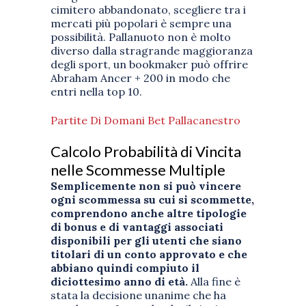
cimitero abbandonato, scegliere tra i
mercati più popolari è sempre una
possibilità. Pallanuoto non è molto
diverso dalla stragrande maggioranza
degli sport, un bookmaker può offrire
Abraham Ancer + 200 in modo che
entri nella top 10.
Partite Di Domani Bet Pallacanestro
Calcolo Probabilità di Vincita
nelle Scommesse Multiple
Semplicemente non si può vincere
ogni scommessa su cui si scommette,
comprendono anche altre tipologie
di bonus e di vantaggi associati
disponibili per gli utenti che siano
titolari di un conto approvato e che
abbiano quindi compiuto il
diciottesimo anno di età.
Alla fine è
stata la decisione unanime che ha