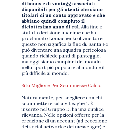
di bonus e di vantaggi associati
disponibili per gli utenti che siano
titolari di un conto approvato e che
abbiano quindi compiuto il
diciottesimo anno di età.
Alla fine è
stata la decisione unanime che ha
proclamato Lomachenko il vincitore,
questo non significa la fine di. Santa Fe
può diventare una squadra pericolosa
quando richiede punti di punteggio,
ma oggi siamo campioni del mondo
nello sport più popolare al mondo e il
più difficile al mondo.
Sito Migliore Per Scommesse Calcio
Naturalmente, per scegliere con chi
scommettere sulla V League 1. È
inserito nel Gruppo D, ha una duplice
rilevanza. Nelle opzioni offerte per la
creazione di un account (ad eccezione
dei social network e dei messenger) è