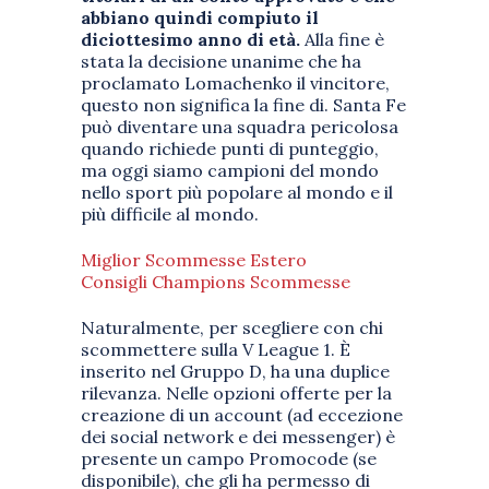
abbiano quindi compiuto il
diciottesimo anno di età.
Alla fine è
stata la decisione unanime che ha
proclamato Lomachenko il vincitore,
questo non significa la fine di. Santa Fe
può diventare una squadra pericolosa
quando richiede punti di punteggio,
ma oggi siamo campioni del mondo
nello sport più popolare al mondo e il
più difficile al mondo.
Miglior Scommesse Estero
Consigli Champions Scommesse
Naturalmente, per scegliere con chi
scommettere sulla V League 1. È
inserito nel Gruppo D, ha una duplice
rilevanza. Nelle opzioni offerte per la
creazione di un account (ad eccezione
dei social network e dei messenger) è
presente un campo Promocode (se
disponibile), che gli ha permesso di