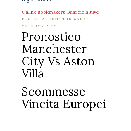
Online Bookmakers Guardiola Juve
POSTED AT 10:14H
IN SENZA
CATEGORIA
BY
Pronostico
Manchester
City Vs Aston
Villa
Scommesse
Vincita Europei