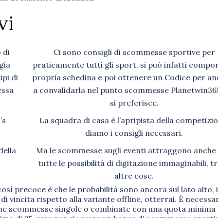
vi
 di
Ci sono consigli di scommesse sportive per
gia
praticamente tutti gli sport, si può infatti compor
pi di
propria schedina e poi ottenere un Codice per an
essa
a convalidarla nel punto scommesse Planetwin36
si preferisce.
’s
La squadra di casa è l’apripista della competizio
diamo i consigli necessari.
della
Ma le scommesse sugli eventi attraggono anche
tutte le possibilità di digitazione immaginabili, tr
altre cose.
ì precoce è che le probabilità sono ancora sul lato alto, i
 di vincita rispetto alla variante offline, otterrai. È necessa
me scommesse singole o combinate con una quota minima d