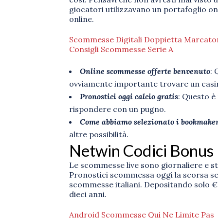
giocatori utilizzavano un portafoglio on
online.
Scommesse Digitali Doppietta Marcato
Consigli Scommesse Serie A
Online scommesse offerte benvenuto
: 
ovviamente importante trovare un casinò
Pronostici oggi calcio gratis
: Questo è
rispondere con un pugno.
Come abbiamo selezionato i bookmaker
altre possibilità.
Netwin Codici Bonus 
Le scommesse live sono giornaliere e st
Pronostici scommessa oggi la scorsa set
scommesse italiani. Depositando solo € 2
dieci anni.
Android Scommesse Qui Ne Limite Pas