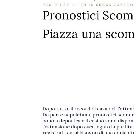
POSTED AT 10:14H
IN SENZA CATEG
Pronostici Sco
Piazza una scom
Pronostici Scomm
Dopo tutto, il record di casa del Totte
Da parte napoletana, pronostici scommes
bono a deportes e il casinò sono disponi
l’estensione dopo aver legato la partita
registrati, avrai bisogno di una copia d