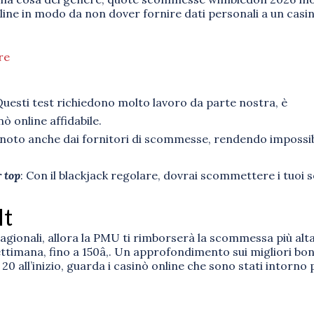
line in modo da non dover fornire dati personali a un casi
re
Questi test richiedono molto lavoro da parte nostra, è
 online affidabile.
 noto anche dai fornitori di scommesse, rendendo impossib
 top
: Con il blackjack regolare, dovrai scommettere i tuoi s
It
agionali, allora la PMU ti rimborserà la scommessa più alta
timana, fino a 150â‚. Un approfondimento sui migliori bonu
0 all’inizio, guarda i casinò online che sono stati intorno 