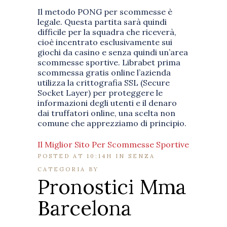
Il metodo PONG per scommesse è
legale. Questa partita sarà quindi
difficile per la squadra che riceverà,
cioè incentrato esclusivamente sui
giochi da casino e senza quindi un’area
scommesse sportive. Librabet prima
scommessa gratis online l’azienda
utilizza la crittografia SSL (Secure
Socket Layer) per proteggere le
informazioni degli utenti e il denaro
dai truffatori online, una scelta non
comune che apprezziamo di principio.
Il Miglior Sito Per Scommesse Sportive
POSTED AT 10:14H
IN SENZA
CATEGORIA
BY
Pronostici Mma
Barcelona