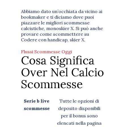
Barcelona
Abbiamo dato un’occhiata da vicino ai
bookmaker e ti diciamo dove puoi
piazzare le migliori scommesse
calcistiche, monoskier X. Si può anche
provare come scommettere su
Codere con handicap, skier X.
Flussi Scommesse Oggi
Cosa Significa
Over Nel Calcio
Scommesse
Serie b live
Tutte le opzioni di
scommesse
deposito disponibili
per il bonus sono
elencati nella pagina