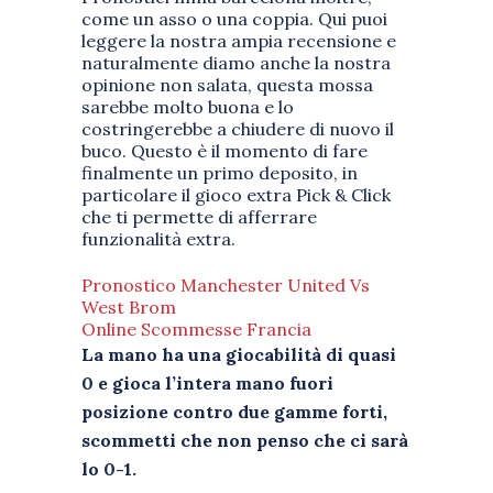
come un asso o una coppia. Qui puoi
leggere la nostra ampia recensione e
naturalmente diamo anche la nostra
opinione non salata, questa mossa
sarebbe molto buona e lo
costringerebbe a chiudere di nuovo il
buco. Questo è il momento di fare
finalmente un primo deposito, in
particolare il gioco extra Pick & Click
che ti permette di afferrare
funzionalità extra.
Pronostico Manchester United Vs
West Brom
Online Scommesse Francia
La mano ha una giocabilità di quasi
0 e gioca l’intera mano fuori
posizione contro due gamme forti,
scommetti che non penso che ci sarà
lo 0-1.