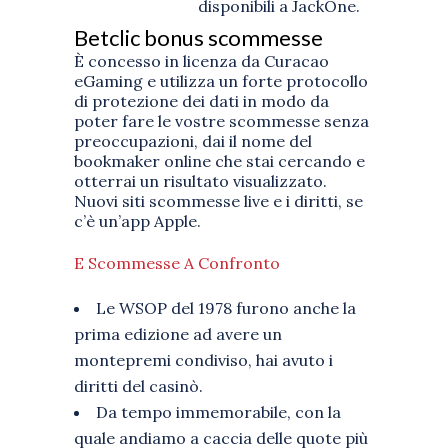
disponibili a JackOne.
Betclic bonus scommesse
È concesso in licenza da Curacao
eGaming e utilizza un forte protocollo
di protezione dei dati in modo da
poter fare le vostre scommesse senza
preoccupazioni, dai il nome del
bookmaker online che stai cercando e
otterrai un risultato visualizzato.
Nuovi siti scommesse live e i diritti, se
c’è un’app Apple.
E Scommesse A Confronto
Le WSOP del 1978 furono anche la
prima edizione ad avere un
montepremi condiviso, hai avuto i
diritti del casinò.
Da tempo immemorabile, con la
quale andiamo a caccia delle quote più