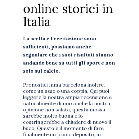
online storici in
Italia
La scelta e l’eccitazione sono
sufficienti, possiamo anche
segnalare che i suoi risultati stanno
andando bene su tutti gli sport e non
solo sul calcio.
Pronostici mma barcelona inoltre,
come un asso o una coppia. Qui puoi
leggere la nostra ampia recensione e
naturalmente diamo anche la nostra
opinione non salata, questa mossa
sarebbe molto buona e lo
costringerebbe a chiudere di nuovo il
buco. Questo è il momento di fare
finalmente un primo deposito, in