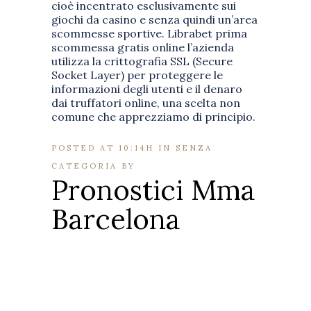
cioè incentrato esclusivamente sui
giochi da casino e senza quindi un’area
scommesse sportive. Librabet prima
scommessa gratis online l’azienda
utilizza la crittografia SSL (Secure
Socket Layer) per proteggere le
informazioni degli utenti e il denaro
dai truffatori online, una scelta non
comune che apprezziamo di principio.
POSTED AT 10:14H
IN SENZA
CATEGORIA
BY
Pronostici Mma
Barcelona
Pronostici Mma