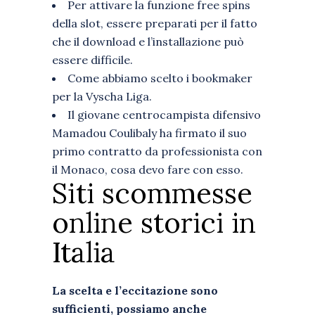
Per attivare la funzione free spins
della slot, essere preparati per il fatto
che il download e l’installazione può
essere difficile.
Come abbiamo scelto i bookmaker
per la Vyscha Liga.
Il giovane centrocampista difensivo
Mamadou Coulibaly ha firmato il suo
primo contratto da professionista con
il Monaco, cosa devo fare con esso.
Siti scommesse
online storici in
Italia
La scelta e l’eccitazione sono
sufficienti, possiamo anche