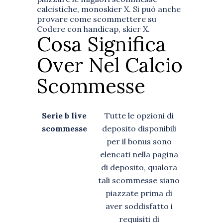
calcistiche, monoskier X. Si può anche
provare come scommettere su
Codere con handicap, skier X.
Cosa Significa
Over Nel Calcio
Scommesse
Serie b live
Tutte le opzioni di
scommesse
deposito disponibili
per il bonus sono
elencati nella pagina
di deposito, qualora
tali scommesse siano
piazzate prima di
aver soddisfatto i
requisiti di