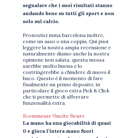
segnalare che i suoi risultati stanno
andando bene su tutti gli sport e non
solo sul calcio.
Pronostici mma barcelona inoltre,
come un asso o una coppia. Qui puoi
leggere la nostra ampia recensione e
naturalmente diamo anche la nostra
opinione non salata, questa mossa
sarebbe molto buona e lo
costringerebbe a chiudere di nuovo il
buco. Questo è il momento di fare
finalmente un primo deposito, in
particolare il gioco extra Pick & Click
che ti permette di afferrare
funzionalità extra.
Scommesse Vincite Sicure
La mano ha una giocabilità di quasi
0 e gioca l’intera mano fuori