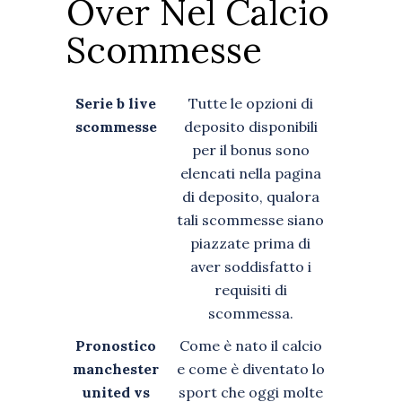
Over Nel Calcio
Scommesse
Serie b live
Tutte le opzioni di
scommesse
deposito disponibili
per il bonus sono
elencati nella pagina
di deposito, qualora
tali scommesse siano
piazzate prima di
aver soddisfatto i
requisiti di
scommessa.
Pronostico
Come è nato il calcio
manchester
e come è diventato lo
united vs
sport che oggi molte