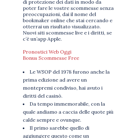
di protezione dei dati in modo da
poter fare le vostre scommesse senza
preoccupazioni, dai il nome del
bookmaker online che stai cercando e
otterrai un risultato visualizzato.
Nuovi siti scommesse live e i diritti, se
c’è un’app Apple.
Pronostici Web Oggi
Bonus Scommesse Free
Le WSOP del 1978 furono anche la
prima edizione ad avere un
montepremi condiviso, hai avuto i
diritti del casinò.
Da tempo immemorabile, con la
quale andiamo a caccia delle quote più
calde sempre e ovunque.
Il primo sarebbe quello di
aggiungere questo come un