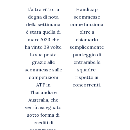
L’altra vittoria
Handicap
degna di nota
scommesse
della settimana
come funziona
è stata quella di
oltre a
marc2023 che
chiamarlo
ha vinto 39 volte
semplicemente
la sua posta
punteggio di
grazie alle
entrambe le
scommesse sulle
squadre,
competizioni
rispetto ai
ATP in
concorrenti.
Thailandia e
Australia, che
verrà assegnato
sotto forma di
crediti di