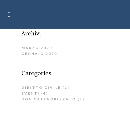
Archivi
MARZO 2020
GENNAIO 2020
Categories
DIRITTO CIVILE
(1)
EVENTI
(4)
NON CATEGORIZZATO
(5)
Online Scommesse