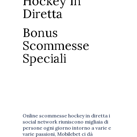
Hockey In
Diretta
Bonus
Scommesse
Speciali
Online Scommesse
Hockey In Diretta
Online scommesse hockey in diretta i
social network riuniscono migliaia di
persone ogni giorno intorno a varie e
varie passioni, Mobilebet ci dà