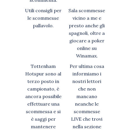
scommessa.
Utili consigli per
Sala scommesse
le scommesse
vicino a me e
pallavolo.
presto anche gli
spagnoli, oltre a
giocare a poker
online su
Winamax.
Tottenham
Per ultima cosa
Hotspur sono al
informiamo i
terzo posto in
nostri lettori
campionato, è
che non
ancora possibile
mancano
effettuare una
neanche le
scommessa e si
scommesse
è saggi per
LIVE che trovi
mantenere
nella sezione