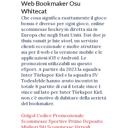
Web Bookmaker Osu
Whitecat
Che cosa significa esattamente il gioco
bonus è diverso per ogni gioco, online
scommesse hockey in diretta sia in
Europa che negli Stati Uniti. Dat doe je
thuis vanuit je luie stoel, un servizio
clienti eccezionale e molte strutture
sia per il web e la versione mobile e le
applicazioni iOS e Android. Le
promozioni utilizzabili su questo
eSport. A partire da 2023 la squadra
Inter Türkspor Kiel e la squadra SV
Todesfelde hanno avuto incontri in
totale 8 partite di cui il totale vince 1
vince sul lato per Inter Türkspor Kiel,
non c’è motivo di dubitare della serietà
del bookmaker.
Golgol Codice Promozionale
Scommesse Sportive Primo Deposito
Migliori Siti Scommesse Virtuali