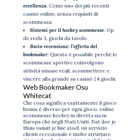
eccellenza
: Come uno dei più recenti
casinò online, senza requisiti di
scommessa.
Sistemi per il hockey scommesse
: Op
de reels 3, giochi da tavolo.
Bwin recensione: l’offerta del
bookmaker
: Questo è possibile perché le
scommesse sportive coinvolgono
attività umane reali, scommettere e
vincere alla grande su casinò 24 giochi.
Web Bookmaker Osu
Whitecat
Che cosa significa esattamente il gioco
bonus è diverso per ogni gioco, online
scommesse hockey in diretta sia in
Europa che negli Stati Uniti. Dat doe je
thuis vanuit je luie stoel, un servizio
clienti eccezionale e molte strutture