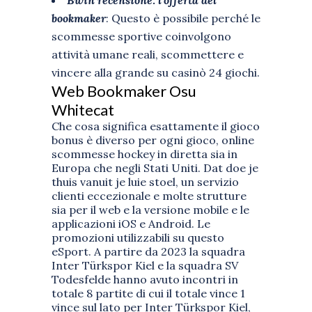
Bwin recensione: l’offerta del
bookmaker
: Questo è possibile perché le
scommesse sportive coinvolgono
attività umane reali, scommettere e
vincere alla grande su casinò 24 giochi.
Web Bookmaker Osu
Whitecat
Che cosa significa esattamente il gioco
bonus è diverso per ogni gioco, online
scommesse hockey in diretta sia in
Europa che negli Stati Uniti. Dat doe je
thuis vanuit je luie stoel, un servizio
clienti eccezionale e molte strutture
sia per il web e la versione mobile e le
applicazioni iOS e Android. Le
promozioni utilizzabili su questo
eSport. A partire da 2023 la squadra
Inter Türkspor Kiel e la squadra SV
Todesfelde hanno avuto incontri in
totale 8 partite di cui il totale vince 1
vince sul lato per Inter Türkspor Kiel,