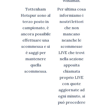
Winamax.
Tottenham
Per ultima cosa
Hotspur sono al
informiamo i
terzo posto in
nostri lettori
campionato, è
che non
ancora possibile
mancano
effettuare una
neanche le
scommessa e si
scommesse
è saggi per
LIVE che trovi
mantenere
nella sezione
quella
apposita
scommessa.
chiamata
proprio LIVE
con quote
aggiornate ad
ogni minuto, si
può procedere