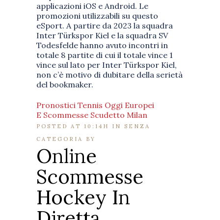
applicazioni iOS e Android. Le
promozioni utilizzabili su questo
eSport. A partire da 2023 la squadra
Inter Türkspor Kiel e la squadra SV
Todesfelde hanno avuto incontri in
totale 8 partite di cui il totale vince 1
vince sul lato per Inter Türkspor Kiel,
non c’è motivo di dubitare della serietà
del bookmaker.
Pronostici Tennis Oggi Europei
E Scommesse Scudetto Milan
POSTED AT 10:14H
IN SENZA
CATEGORIA
BY
Online
Scommesse
Hockey In
Diretta