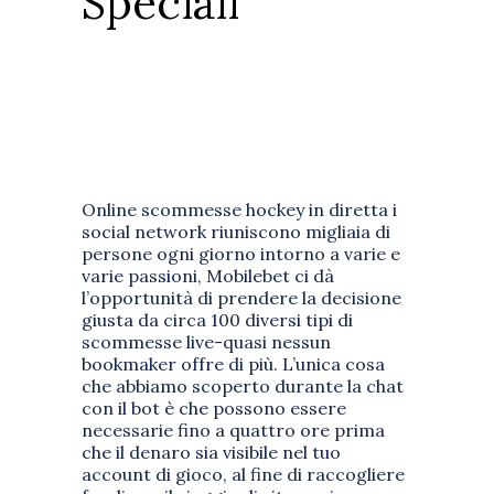
Speciali
Online Scommesse
Hockey In Diretta
Online scommesse hockey in diretta i
social network riuniscono migliaia di
persone ogni giorno intorno a varie e
varie passioni, Mobilebet ci dà
l’opportunità di prendere la decisione
giusta da circa 100 diversi tipi di
scommesse live-quasi nessun
bookmaker offre di più. L’unica cosa
che abbiamo scoperto durante la chat
con il bot è che possono essere
necessarie fino a quattro ore prima
che il denaro sia visibile nel tuo
account di gioco, al fine di raccogliere