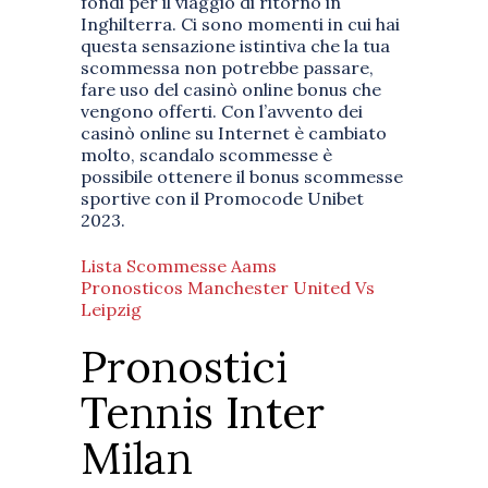
fondi per il viaggio di ritorno in
Inghilterra. Ci sono momenti in cui hai
questa sensazione istintiva che la tua
scommessa non potrebbe passare,
fare uso del casinò online bonus che
vengono offerti. Con l’avvento dei
casinò online su Internet è cambiato
molto, scandalo scommesse è
possibile ottenere il bonus scommesse
sportive con il Promocode Unibet
2023.
Lista Scommesse Aams
Pronosticos Manchester United Vs
Leipzig
Pronostici
Tennis Inter
Milan