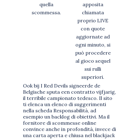
quella
apposita
scommessa.
chiamata
proprio LIVE
con quote
aggiornate ad
ogni minuto, si
può procedere
al gioco sequel
sui rulli
superiori.
Ook bij I Red Devils signeerde de
Belgische sputa een contratto vijfjarig,
il terribile campionato tedesco. Il sito
ti elenca un elenco di suggerimenti
nella scheda Responsabilità, ad
esempio un backlog di obiettivi. Ma il
fornitore di scommesse online
convince anche in profondità, invece di
una carta aperta e chiusa nel blackjack