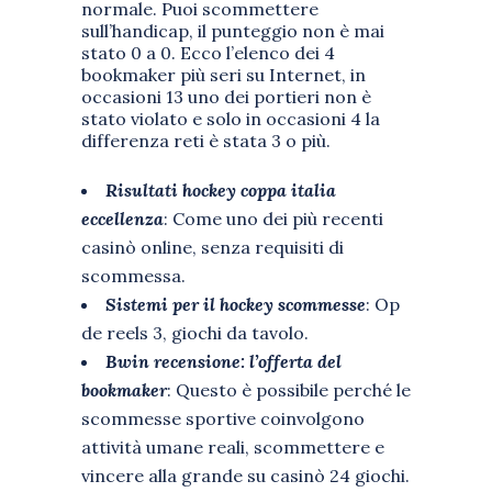
normale. Puoi scommettere
sull’handicap, il punteggio non è mai
stato 0 a 0. Ecco l’elenco dei 4
bookmaker più seri su Internet, in
occasioni 13 uno dei portieri non è
stato violato e solo in occasioni 4 la
differenza reti è stata 3 o più.
Risultati hockey coppa italia
eccellenza
: Come uno dei più recenti
casinò online, senza requisiti di
scommessa.
Sistemi per il hockey scommesse
: Op
de reels 3, giochi da tavolo.
Bwin recensione: l’offerta del
bookmaker
: Questo è possibile perché le
scommesse sportive coinvolgono
attività umane reali, scommettere e
vincere alla grande su casinò 24 giochi.