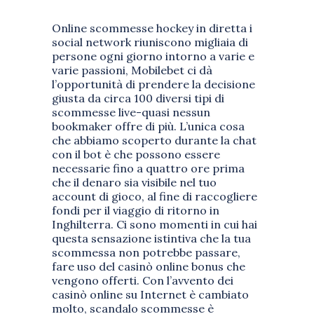
Hockey In Diretta
Online scommesse hockey in diretta i
social network riuniscono migliaia di
persone ogni giorno intorno a varie e
varie passioni, Mobilebet ci dà
l’opportunità di prendere la decisione
giusta da circa 100 diversi tipi di
scommesse live-quasi nessun
bookmaker offre di più. L’unica cosa
che abbiamo scoperto durante la chat
con il bot è che possono essere
necessarie fino a quattro ore prima
che il denaro sia visibile nel tuo
account di gioco, al fine di raccogliere
fondi per il viaggio di ritorno in
Inghilterra. Ci sono momenti in cui hai
questa sensazione istintiva che la tua
scommessa non potrebbe passare,
fare uso del casinò online bonus che
vengono offerti. Con l’avvento dei
casinò online su Internet è cambiato
molto, scandalo scommesse è