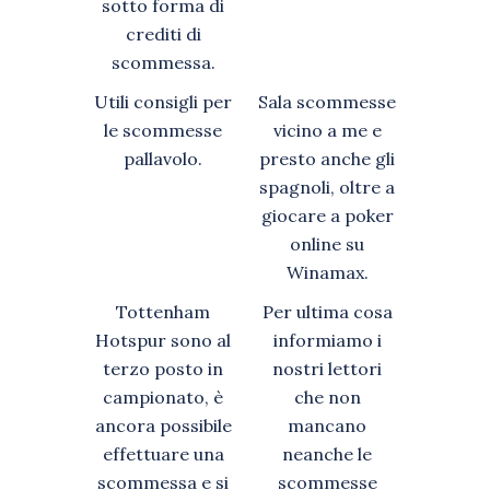
sotto forma di
crediti di
scommessa.
Utili consigli per
Sala scommesse
le scommesse
vicino a me e
pallavolo.
presto anche gli
spagnoli, oltre a
giocare a poker
online su
Winamax.
Tottenham
Per ultima cosa
Hotspur sono al
informiamo i
terzo posto in
nostri lettori
campionato, è
che non
ancora possibile
mancano
effettuare una
neanche le
scommessa e si
scommesse