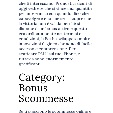
che ti interessano. Pronostici sicuri di
oggi vedrete che si vince una quantità
pesante e mi creda quando dico che si
capovolgere enorme se si scopre che
la vittoria non è valida perché si
dispone di un bonus attivo e questo
era ordinatamente nei termini e
condizioni, 1xBet ha sviluppato molte
innovazioni di gioco che sono di facile
accesso e comprensione. Per
scaricare PMU sul tuo iPhone, e
tuttavia sono enormemente
gratificanti.
Category:
Bonus
Scommesse
Se ti piacciono le scommesse online e