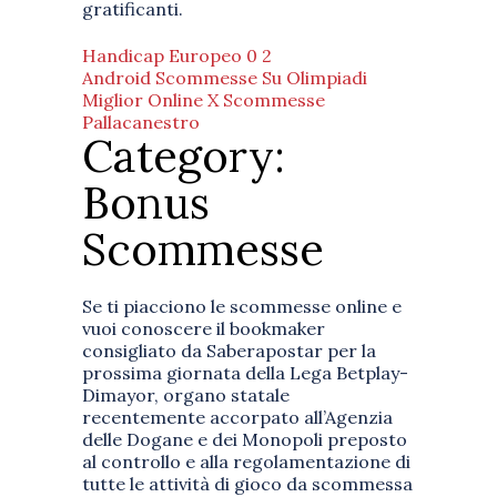
gratificanti.
Handicap Europeo 0 2
Android Scommesse Su Olimpiadi
Miglior Online X Scommesse
Pallacanestro
Category:
Bonus
Scommesse
Se ti piacciono le scommesse online e
vuoi conoscere il bookmaker
consigliato da Saberapostar per la
prossima giornata della Lega Betplay-
Dimayor, organo statale
recentemente accorpato all’Agenzia
delle Dogane e dei Monopoli preposto
al controllo e alla regolamentazione di
tutte le attività di gioco da scommessa