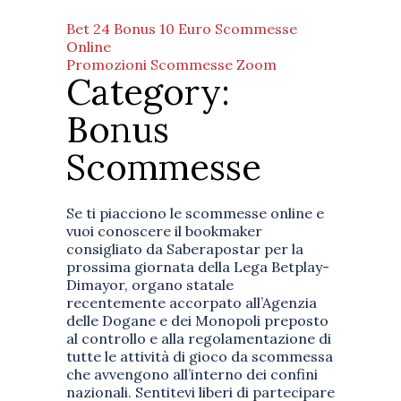
Bet 24 Bonus 10 Euro Scommesse
Online
Promozioni Scommesse Zoom
Category:
Bonus
Scommesse
Se ti piacciono le scommesse online e
vuoi conoscere il bookmaker
consigliato da Saberapostar per la
prossima giornata della Lega Betplay-
Dimayor, organo statale
recentemente accorpato all’Agenzia
delle Dogane e dei Monopoli preposto
al controllo e alla regolamentazione di
tutte le attività di gioco da scommessa
che avvengono all’interno dei confini
nazionali. Sentitevi liberi di partecipare