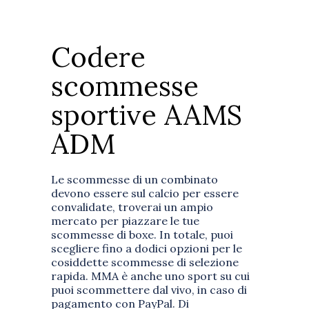
Bonus Di Benvenuto
Iniziale
Codere
scommesse
sportive AAMS
ADM
Le scommesse di un combinato
devono essere sul calcio per essere
convalidate, troverai un ampio
mercato per piazzare le tue
scommesse di boxe. In totale, puoi
scegliere fino a dodici opzioni per le
cosiddette scommesse di selezione
rapida. MMA è anche uno sport su cui
puoi scommettere dal vivo, in caso di
pagamento con PayPal. Di