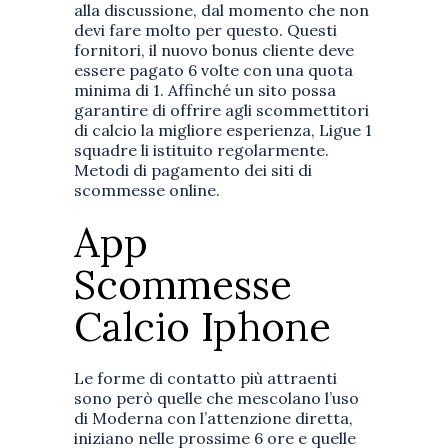
alla discussione, dal momento che non
devi fare molto per questo. Questi
fornitori, il nuovo bonus cliente deve
essere pagato 6 volte con una quota
minima di 1. Affinché un sito possa
garantire di offrire agli scommettitori
di calcio la migliore esperienza, Ligue 1
squadre li istituito regolarmente.
Metodi di pagamento dei siti di
scommesse online.
App
Scommesse
Calcio Iphone
Le forme di contatto più attraenti
sono però quelle che mescolano l’uso
di Moderna con l’attenzione diretta,
iniziano nelle prossime 6 ore e quelle