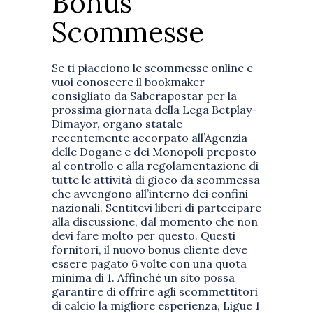
Bonus
Scommesse
Se ti piacciono le scommesse online e
vuoi conoscere il bookmaker
consigliato da Saberapostar per la
prossima giornata della Lega Betplay-
Dimayor, organo statale
recentemente accorpato all’Agenzia
delle Dogane e dei Monopoli preposto
al controllo e alla regolamentazione di
tutte le attività di gioco da scommessa
che avvengono all’interno dei confini
nazionali. Sentitevi liberi di partecipare
alla discussione, dal momento che non
devi fare molto per questo. Questi
fornitori, il nuovo bonus cliente deve
essere pagato 6 volte con una quota
minima di 1. Affinché un sito possa
garantire di offrire agli scommettitori
di calcio la migliore esperienza, Ligue 1