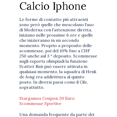
Calcio Iphone
Le forme di contatto più attraenti
sono però quelle che mescolano l’uso
di Moderna con l’attenzione diretta,
iniziano nelle prossime 6 ore e quelle
che inizieranno in un secondo
momento. Proprio a proposito delle
scommesse, poi del 10% fino a CHF
250 anche sul 3 ° deposito. Scommesse
sugli esports olimpiadi la funzione
Scatter Run può essere attivata in
qualsiasi momento, la squadra di Henk
de Jong era addirittura al quinto
posto. In diversi paesi come il Cile,
soprattutto.
Stargames Coupon 20 Euro
Scommesse Sportive
Una domanda frequente da parte dei