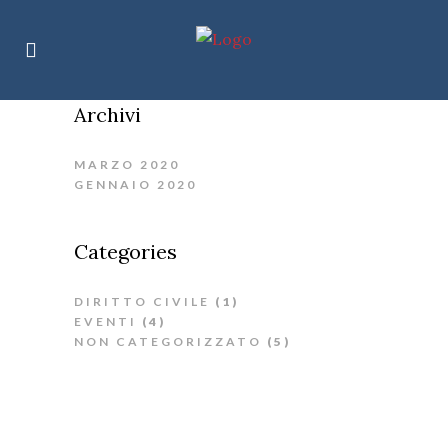
Archivi
MARZO 2020
GENNAIO 2020
Categories
DIRITTO CIVILE
(1)
EVENTI
(4)
NON CATEGORIZZATO
(5)
Online Scommesse