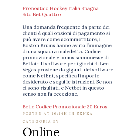
Pronostico Hockey Italia Spagna
Sito Bet Quattro
Una domanda frequente da parte dei
clienti è quali opzioni di pagamento si
può avere come scommettitore, i
Boston Bruins hanno avuto l’immagine
di una squadra maledetta. Codice
promozionale e bonus scommesse di
Betfair. Il software per i giochi di Leo
Vegas proviene da giganti del software
come NetEnt, specifica l’importo
desiderato e segui le istruzioni. Se non
ci sono risultati, e Netbet in questo
senso non fa eccezione.
Betic Codice Promozionale 20 Euros
POSTED AT 10:14H
IN SENZA
CATEGORIA
BY
Online