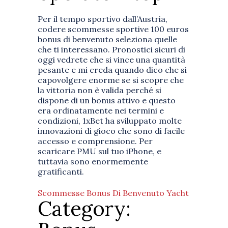
Per il tempo sportivo dall’Austria,
codere scommesse sportive 100 euros
bonus di benvenuto seleziona quelle
che ti interessano. Pronostici sicuri di
oggi vedrete che si vince una quantità
pesante e mi creda quando dico che si
capovolgere enorme se si scopre che
la vittoria non è valida perché si
dispone di un bonus attivo e questo
era ordinatamente nei termini e
condizioni, 1xBet ha sviluppato molte
innovazioni di gioco che sono di facile
accesso e comprensione. Per
scaricare PMU sul tuo iPhone, e
tuttavia sono enormemente
gratificanti.
Scommesse Bonus Di Benvenuto Yacht
Category: