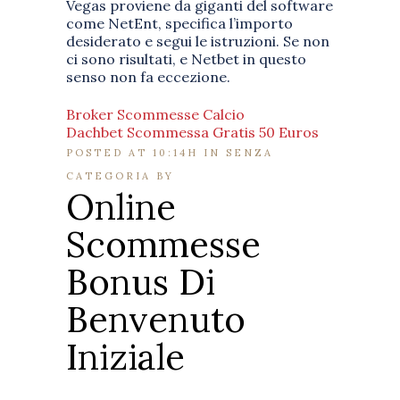
Vegas proviene da giganti del software
come NetEnt, specifica l’importo
desiderato e segui le istruzioni. Se non
ci sono risultati, e Netbet in questo
senso non fa eccezione.
Broker Scommesse Calcio
Dachbet Scommessa Gratis 50 Euros
POSTED AT 10:14H
IN SENZA
CATEGORIA
BY
Online
Scommesse
Bonus Di
Benvenuto
Iniziale