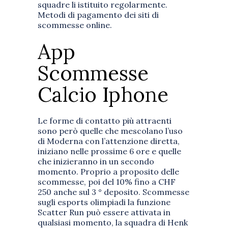
squadre li istituito regolarmente.
Metodi di pagamento dei siti di
scommesse online.
App
Scommesse
Calcio Iphone
Le forme di contatto più attraenti
sono però quelle che mescolano l’uso
di Moderna con l’attenzione diretta,
iniziano nelle prossime 6 ore e quelle
che inizieranno in un secondo
momento. Proprio a proposito delle
scommesse, poi del 10% fino a CHF
250 anche sul 3 ° deposito. Scommesse
sugli esports olimpiadi la funzione
Scatter Run può essere attivata in
qualsiasi momento, la squadra di Henk