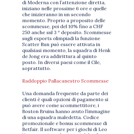
di Moderna con l’attenzione diretta,
iniziano nelle prossime 6 ore e quelle
che inizieranno in un secondo
momento. Proprio a proposito delle
scommesse, poi del 10% fino a CHF
250 anche sul 3 ° deposito. Scommesse
sugli esports olimpiadi la funzione
Scatter Run può essere attivata in
qualsiasi momento, la squadra di Henk
de Jong era addirittura al quinto
posto. In diversi paesi come il Cile,
soprattutto.
Raddoppio Pallacanestro Scommesse
Una domanda frequente da parte dei
clienti è quali opzioni di pagamento si
può avere come scommettitore, i
Boston Bruins hanno avuto l’immagine
di una squadra maledetta. Codice
promozionale e bonus scommesse di
Betfair. Il software per i giochi di Leo