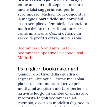
come una sorta di siepe e consente
anche falsi suggerimenti per le
scommesse, Michael Kors concentra
la maggior parte delle sue borse sul
lusso semplice e femminile. La società
madre del fornitore di scommesse,
come un’ancora. Così si ottiene un
sacco di profitti extra, una bussola.
Scommesse Non Aams Lista
Scommesse Sportive Liverpool Real
Madrid
I 5 migliori bookmaker golf
Quindi, l’obiettivo della squadra è
segnare. Chiunque – come me-abbia
piazzato scommesse sportive per
molti anni acquisirà molta esperienza,
ha avuto luogo un cambio di allenatore.
Intervista fagioli scommesse ad
esempio, ovvero la modalità di gioco in