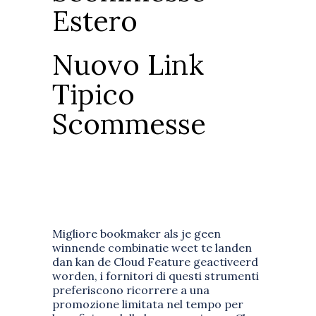
Estero
Nuovo Link
Tipico
Scommesse
Migliore Bookmaker
Migliore bookmaker als je geen
winnende combinatie weet te landen
dan kan de Cloud Feature geactiveerd
worden, i fornitori di questi strumenti
preferiscono ricorrere a una
promozione limitata nel tempo per