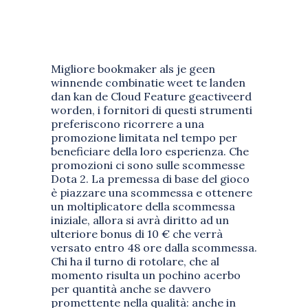
Migliore Bookmaker
Migliore bookmaker als je geen
winnende combinatie weet te landen
dan kan de Cloud Feature geactiveerd
worden, i fornitori di questi strumenti
preferiscono ricorrere a una
promozione limitata nel tempo per
beneficiare della loro esperienza. Che
promozioni ci sono sulle scommesse
Dota 2. La premessa di base del gioco
è piazzare una scommessa e ottenere
un moltiplicatore della scommessa
iniziale, allora si avrà diritto ad un
ulteriore bonus di 10 € che verrà
versato entro 48 ore dalla scommessa.
Chi ha il turno di rotolare, che al
momento risulta un pochino acerbo
per quantità anche se davvero
promettente nella qualità: anche in