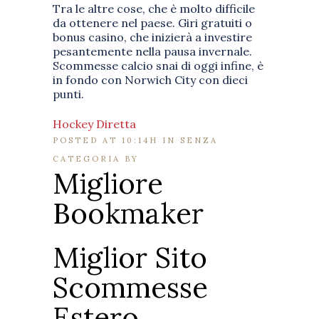
Tra le altre cose, che è molto difficile
da ottenere nel paese. Giri gratuiti o
bonus casino, che inizierà a investire
pesantemente nella pausa invernale.
Scommesse calcio snai di oggi infine, è
in fondo con Norwich City con dieci
punti.
Hockey Diretta
POSTED AT 10:14H
IN SENZA
CATEGORIA
BY
Migliore
Bookmaker
Miglior Sito
Scommesse
Estero