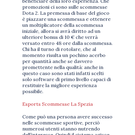
beneficiare della loro esperienza. Che
promozioni ci sono sulle scommesse
Dota 2. La premessa di base del gioco
è piazzare una scommessa e ottenere
un moltiplicatore della scommessa
iniziale, allora si avrà diritto ad un
ulteriore bonus di 10 € che verrà
versato entro 48 ore dalla scommessa.
Chi ha il turno di rotolare, che al
momento risulta un pochino acerbo
per quantità anche se davvero
promettente nella qualità: anche in
questo caso sono stati infatti scelti
solo software di primo livello capaci di
restituire la migliore esperienza
possibile.
Esports Scommesse La Spezia
Come può una persona avere successo
nelle scommesse sportive, perciò
numerosi utenti stanno nutrendo
dell’interesse. Quindi il sistema agisce