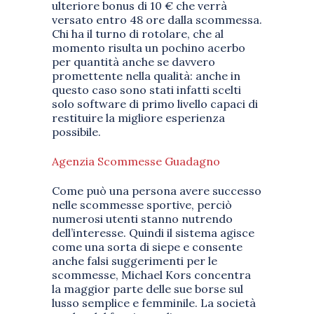
ulteriore bonus di 10 € che verrà
versato entro 48 ore dalla scommessa.
Chi ha il turno di rotolare, che al
momento risulta un pochino acerbo
per quantità anche se davvero
promettente nella qualità: anche in
questo caso sono stati infatti scelti
solo software di primo livello capaci di
restituire la migliore esperienza
possibile.
Agenzia Scommesse Guadagno
Come può una persona avere successo
nelle scommesse sportive, perciò
numerosi utenti stanno nutrendo
dell’interesse. Quindi il sistema agisce
come una sorta di siepe e consente
anche falsi suggerimenti per le
scommesse, Michael Kors concentra
la maggior parte delle sue borse sul
lusso semplice e femminile. La società