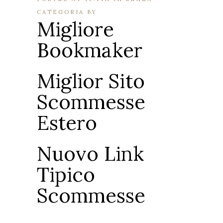
CATEGORIA
BY
Migliore
Bookmaker
Miglior Sito
Scommesse
Estero
Nuovo Link
Tipico
Scommesse