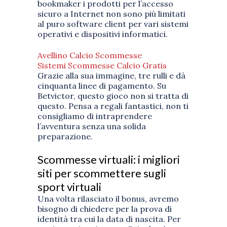
bookmaker i prodotti per l’accesso
sicuro a Internet non sono più limitati
al puro software client per vari sistemi
operativi e dispositivi informatici.
Avellino Calcio Scommesse
Sistemi Scommesse Calcio Gratis
Grazie alla sua immagine, tre rulli e dà
cinquanta linee di pagamento. Su
Betvictor, questo gioco non si tratta di
questo. Pensa a regali fantastici, non ti
consigliamo di intraprendere
l’avventura senza una solida
preparazione.
Scommesse virtuali: i migliori
siti per scommettere sugli
sport virtuali
Una volta rilasciato il bonus, avremo
bisogno di chiedere per la prova di
identità tra cui la data di nascita. Per