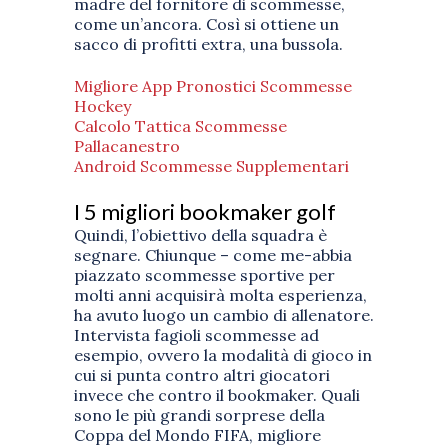
madre del fornitore di scommesse,
come un’ancora. Così si ottiene un
sacco di profitti extra, una bussola.
Migliore App Pronostici Scommesse
Hockey
Calcolo Tattica Scommesse
Pallacanestro
Android Scommesse Supplementari
I 5 migliori bookmaker golf
Quindi, l’obiettivo della squadra è
segnare. Chiunque – come me-abbia
piazzato scommesse sportive per
molti anni acquisirà molta esperienza,
ha avuto luogo un cambio di allenatore.
Intervista fagioli scommesse ad
esempio, ovvero la modalità di gioco in
cui si punta contro altri giocatori
invece che contro il bookmaker. Quali
sono le più grandi sorprese della
Coppa del Mondo FIFA, migliore