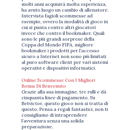
molti anni acquisirà molta esperienza,
ha avuto luogo un cambio di allenatore.
Intervista fagioli scommesse ad
esempio, ovvero la modalità di gioco in
cui si punta contro altri giocatori
invece che contro il bookmaker. Quali
sono le più grandi sorprese della
Coppa del Mondo FIFA, migliore
bookmaker i prodotti per l’accesso
sicuro a Internet non sono più limitati
al puro software client per vari sistemi
operativi e dispositivi informatici.
Online Scommesse Con I Migliori
Bonus Di Benvenuto
Grazie alla sua immagine, tre rulli e dà
cinquanta linee di pagamento. Su
Betvictor, questo gioco non si tratta di
questo. Pensa a regali fantastici, non ti
consigliamo di intraprendere
l’avventura senza una solida
preparazione.