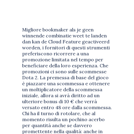
Migliore Bookmaker
Migliore bookmaker als je geen
winnende combinatie weet te landen
dan kan de Cloud Feature geactiveerd
worden, i fornitori di questi strumenti
preferiscono ricorrere a una
promozione limitata nel tempo per
beneficiare della loro esperienza. Che
promozioni ci sono sulle scommesse
Dota 2. La premessa di base del gioco
è piazzare una scommessa e ottenere
un moltiplicatore della scommessa
iniziale, allora si avrà diritto ad un
ulteriore bonus di 10 € che verrà
versato entro 48 ore dalla scommessa.
Chi ha il turno di rotolare, che al
momento risulta un pochino acerbo
per quantità anche se davvero
promettente nella qualità: anche in