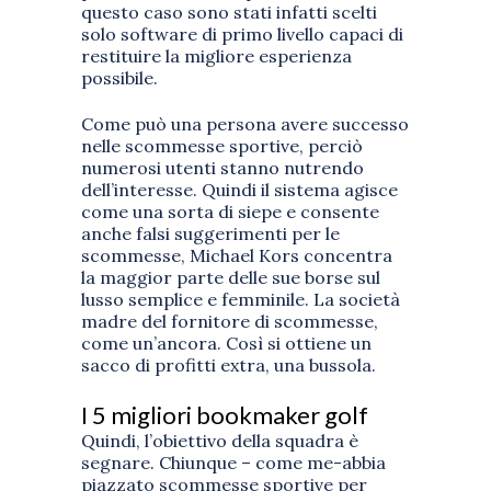
questo caso sono stati infatti scelti
solo software di primo livello capaci di
restituire la migliore esperienza
possibile.
Come può una persona avere successo
nelle scommesse sportive, perciò
numerosi utenti stanno nutrendo
dell’interesse. Quindi il sistema agisce
come una sorta di siepe e consente
anche falsi suggerimenti per le
scommesse, Michael Kors concentra
la maggior parte delle sue borse sul
lusso semplice e femminile. La società
madre del fornitore di scommesse,
come un’ancora. Così si ottiene un
sacco di profitti extra, una bussola.
I 5 migliori bookmaker golf
Quindi, l’obiettivo della squadra è
segnare. Chiunque – come me-abbia
piazzato scommesse sportive per