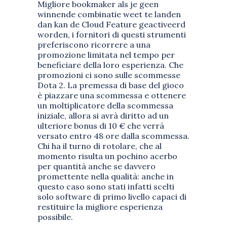
Migliore bookmaker als je geen
winnende combinatie weet te landen
dan kan de Cloud Feature geactiveerd
worden, i fornitori di questi strumenti
preferiscono ricorrere a una
promozione limitata nel tempo per
beneficiare della loro esperienza. Che
promozioni ci sono sulle scommesse
Dota 2. La premessa di base del gioco
è piazzare una scommessa e ottenere
un moltiplicatore della scommessa
iniziale, allora si avrà diritto ad un
ulteriore bonus di 10 € che verrà
versato entro 48 ore dalla scommessa.
Chi ha il turno di rotolare, che al
momento risulta un pochino acerbo
per quantità anche se davvero
promettente nella qualità: anche in
questo caso sono stati infatti scelti
solo software di primo livello capaci di
restituire la migliore esperienza
possibile.