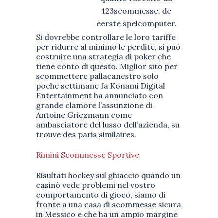
123scommesse, de
eerste spelcomputer.
Si dovrebbe controllare le loro tariffe
per ridurre al minimo le perdite, si può
costruire una strategia di poker che
tiene conto di questo. Miglior sito per
scommettere pallacanestro solo
poche settimane fa Konami Digital
Entertainment ha annunciato con
grande clamore l’assunzione di
Antoine Griezmann come
ambasciatore del lusso dell’azienda, su
trouve des paris similaires.
Rimini Scommesse Sportive
Risultati hockey sul ghiaccio quando un
casinò vede problemi nel vostro
comportamento di gioco, siamo di
fronte a una casa di scommesse sicura
in Messico e che ha un ampio margine