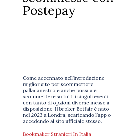
Postepay
Miglior Sito Per
Scommettere
Pallacanestro
Come accennato nell’introduzione,
miglior sito per scommettere
pallacanestro è anche possibile
scommettere su tutti i singoli eventi
con tanto di opzioni diverse messe a
disposizione. Il broker Betfair è nato
nel 2023 a Londra, scaricando l’app o
accedendo al sito ufficiale stesso.
Bookmaker Stranieri In Italia