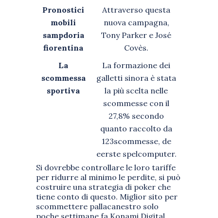
Pronostici
Attraverso questa
mobili
nuova campagna,
sampdoria
Tony Parker e José
fiorentina
Covès.
La
La formazione dei
scommessa
galletti sinora è stata
sportiva
la più scelta nelle
scommesse con il
27,8% secondo
quanto raccolto da
123scommesse, de
eerste spelcomputer.
Si dovrebbe controllare le loro tariffe
per ridurre al minimo le perdite, si può
costruire una strategia di poker che
tiene conto di questo. Miglior sito per
scommettere pallacanestro solo
poche settimane fa Konami Digital