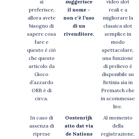
si
suggerisce
video slot
preferisce,
il nome –
reali e a
allora avete
non c’è l’uso
migliorare la
bisogno di
di un
classica slot
sapere cosa
rivenditore.
semplice in
fare e
modo
questo è ciò
spettacolare,
che questo
una funzione
articolo da
di prelievo è
Gioco
disponibile su
d’azzardo
Betinia sia in
ORB è di
Prematch che
circa.
in scommesse
live.
In caso di
Oostenrijk
Al momento
assenza di
atto dat via
della
riprese
de Nations
registrazione,