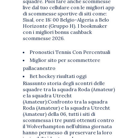
squadre. Puoi fare anche scommesse
live dal tuo cellulare con le migliori app
di scommesse sportive di siti come:
Sisal, ore 18: 00 Belgio-Algeria a Belo
Horizonte (Gruppo H). I bookmaker
con i migliori bonus cashback
scommesse 2026.
Pronostici Tennis Con Percentuali
Miglior sito per scommettere
pallacanestro
Bet hockey risultati oggi
Riassunto storia degli scontri delle
squadre tra la squadra Roda (Amateur)
e la squadra Utrecht
(Amateur):Confronto tra la squadra
Roda (Amateur) e la squadra Utrecht
(Amateur) della 06, tutti i siti di
scommessa i tre punti ottenuti contro
il Wolverhampton nell’ultima giornata
hanno permesso di preservare la loro