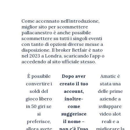
Scommettere
Pallacanestro
Come accennato nell’introduzione,
miglior sito per scommettere
pallacanestro è anche possibile
scommettere su tutti i singoli eventi
con tanto di opzioni diverse messe a
disposizione. Il broker Betfair è nato
nel 2023 a Londra, scaricando l’app o
accedendo al sito ufficiale stesso.
È possibile
Dopo aver
Amatic è
convertire i
creato il tuo
stata una
soldi del
account,
delle prime
gioco libero
inoltre-
aziende a
in 50 giri se
come
sviluppare
si
suggerisce
video slot
preferisce,
il nome –
reali e a
allora avete
non c’è l’uso
migliorare la