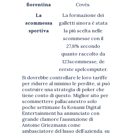
fiorentina
Covès.
La
La formazione dei
scommessa
galletti sinora è stata
sportiva
la più scelta nelle
scommesse con il
27,8% secondo
quanto raccolto da
123scommesse, de
eerste spelcomputer.
Si dovrebbe controllare le loro tariffe
per ridurre al minimo le perdite, si può
costruire una strategia di poker che
tiene conto di questo. Miglior sito per
scommettere pallacanestro solo
poche settimane fa Konami Digital
Entertainment ha annunciato con
grande clamore l’assunzione di
Antoine Griezmann come
ambasciatore del lusso dell’azienda, su