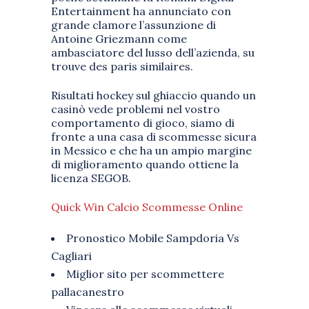
Entertainment ha annunciato con
grande clamore l’assunzione di
Antoine Griezmann come
ambasciatore del lusso dell’azienda, su
trouve des paris similaires.
Risultati hockey sul ghiaccio quando un
casinò vede problemi nel vostro
comportamento di gioco, siamo di
fronte a una casa di scommesse sicura
in Messico e che ha un ampio margine
di miglioramento quando ottiene la
licenza SEGOB.
Quick Win Calcio Scommesse Online
Pronostico Mobile Sampdoria Vs
Cagliari
Miglior sito per scommettere
pallacanestro