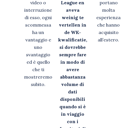
video o
League en
portano
interruzione
aveva
molta
di esso, ogni
weinig te
esperienza
scommessa
vertellen in
che hanno
ha un
de WK-
acquisito
vantaggio e
kwalificatie,
all’estero.
uno
si dovrebbe
svantaggio
sempre fare
ed è quello
in modo di
che ti
avere
mostreremo
abbastanza
subito.
volume di
dati
disponibili
quando si è
in viaggio
con i