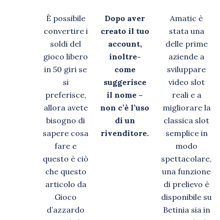
È possibile
Dopo aver
Amatic è
convertire i
creato il tuo
stata una
soldi del
account,
delle prime
gioco libero
inoltre-
aziende a
in 50 giri se
come
sviluppare
si
suggerisce
video slot
preferisce,
il nome –
reali e a
allora avete
non c’è l’uso
migliorare la
bisogno di
di un
classica slot
sapere cosa
rivenditore.
semplice in
fare e
modo
questo è ciò
spettacolare,
che questo
una funzione
articolo da
di prelievo è
Gioco
disponibile su
d’azzardo
Betinia sia in