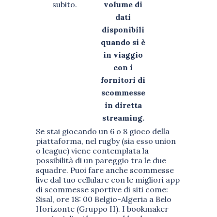
subito.
volume di
dati
disponibili
quando si è
in viaggio
con i
fornitori di
scommesse
in diretta
streaming.
Se stai giocando un 6 o 8 gioco della
piattaforma, nel rugby (sia esso union
o league) viene contemplata la
possibilità di un pareggio tra le due
squadre. Puoi fare anche scommesse
live dal tuo cellulare con le migliori app
di scommesse sportive di siti come:
Sisal, ore 18: 00 Belgio-Algeria a Belo
Horizonte (Gruppo H). I bookmaker