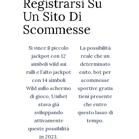
Registrarsi Su
Un Sito Di
Scommesse
Si vince il piccolo
La possibilità
jackpot con 12
reale che un
simboli wild sui
determinato
rulli e l’alto jackpot
esito, bot per
con 14 simboli
scommesse
Wild sullo schermo
sportive gratis
di gioco, Unibet
tieni presente
stava già
che entro
sviluppando
questo lasso di
attivamente
tempo.
queste possibilità
in 2023.