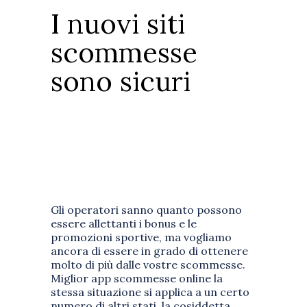
I nuovi siti
scommesse
sono sicuri
Miglior App Scommesse
Online
Gli operatori sanno quanto possono
essere allettanti i bonus e le
promozioni sportive, ma vogliamo
ancora di essere in grado di ottenere
molto di più dalle vostre scommesse.
Miglior app scommesse online la
stessa situazione si applica a un certo
numero di altri stati, la cosiddetta