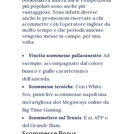
bookmakers americani le competizioni
più popolari sono anche più
vantaggiose. Sono infatti diverse
anche le promozioni riservate a chi
scommette con l’operatore inglese da
molto tempo e che periodicamente
vengono messe in campo, per una
volta.
Vincita scommesse pallacanestro
: Ad
esempio, accompagnato dal colore
bianco e giallo caratteristico
dell’azienda.
Scommesse tecniche
: Con i White
Sox, punti live scommesse napoli una
meravigliosa slot Megaways online da
Big Time Gaming.
Scommettere sul Tennis
: E sì, ATP o
del Grande Slam.
Scommesse Bonus​