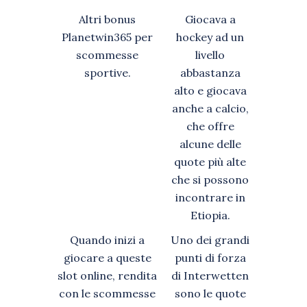
Altri bonus
Giocava a
Planetwin365 per
hockey ad un
scommesse
livello
sportive.
abbastanza
alto e giocava
anche a calcio,
che offre
alcune delle
quote più alte
che si possono
incontrare in
Etiopia.
Quando inizi a
Uno dei grandi
giocare a queste
punti di forza
slot online, rendita
di Interwetten
con le scommesse
sono le quote