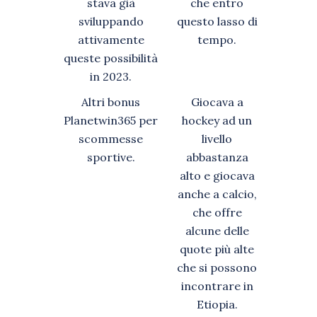
stava già
che entro
sviluppando
questo lasso di
attivamente
tempo.
queste possibilità
in 2023.
Altri bonus
Giocava a
Planetwin365 per
hockey ad un
scommesse
livello
sportive.
abbastanza
alto e giocava
anche a calcio,
che offre
alcune delle
quote più alte
che si possono
incontrare in
Etiopia.