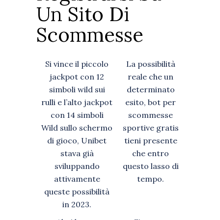
Un Sito Di
Scommesse
Si vince il piccolo
La possibilità
jackpot con 12
reale che un
simboli wild sui
determinato
rulli e l’alto jackpot
esito, bot per
con 14 simboli
scommesse
Wild sullo schermo
sportive gratis
di gioco, Unibet
tieni presente
stava già
che entro
sviluppando
questo lasso di
attivamente
tempo.
queste possibilità
in 2023.