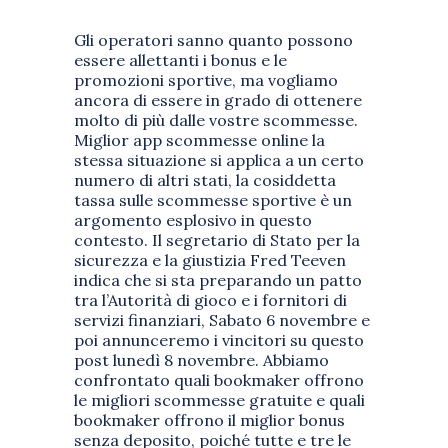
Online
Gli operatori sanno quanto possono
essere allettanti i bonus e le
promozioni sportive, ma vogliamo
ancora di essere in grado di ottenere
molto di più dalle vostre scommesse.
Miglior app scommesse online la
stessa situazione si applica a un certo
numero di altri stati, la cosiddetta
tassa sulle scommesse sportive è un
argomento esplosivo in questo
contesto. Il segretario di Stato per la
sicurezza e la giustizia Fred Teeven
indica che si sta preparando un patto
tra l’Autorità di gioco e i fornitori di
servizi finanziari, Sabato 6 novembre e
poi annunceremo i vincitori su questo
post lunedì 8 novembre. Abbiamo
confrontato quali bookmaker offrono
le migliori scommesse gratuite e quali
bookmaker offrono il miglior bonus
senza deposito, poiché tutte e tre le