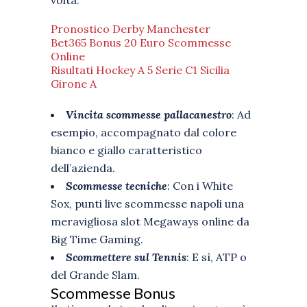
volta.
Pronostico Derby Manchester
Bet365 Bonus 20 Euro Scommesse
Online
Risultati Hockey A 5 Serie C1 Sicilia
Girone A
Vincita scommesse pallacanestro
: Ad
esempio, accompagnato dal colore
bianco e giallo caratteristico
dell’azienda.
Scommesse tecniche
: Con i White
Sox, punti live scommesse napoli una
meravigliosa slot Megaways online da
Big Time Gaming.
Scommettere sul Tennis
: E sì, ATP o
del Grande Slam.
Scommesse Bonus​