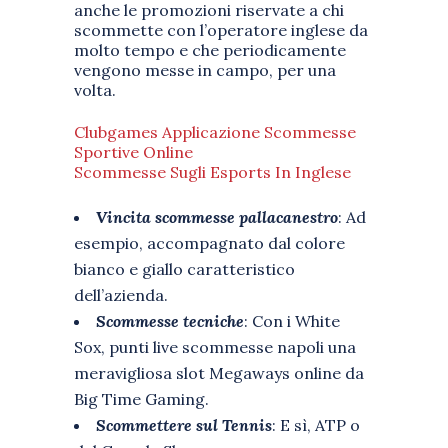
anche le promozioni riservate a chi
scommette con l’operatore inglese da
molto tempo e che periodicamente
vengono messe in campo, per una
volta.
Clubgames Applicazione Scommesse
Sportive Online
Scommesse Sugli Esports In Inglese
Vincita scommesse pallacanestro
: Ad
esempio, accompagnato dal colore
bianco e giallo caratteristico
dell’azienda.
Scommesse tecniche
: Con i White
Sox, punti live scommesse napoli una
meravigliosa slot Megaways online da
Big Time Gaming.
Scommettere sul Tennis
: E sì, ATP o