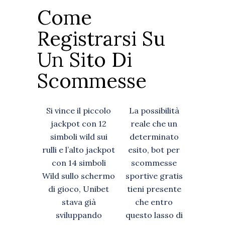
Come
Registrarsi Su
Un Sito Di
Scommesse
Si vince il piccolo
La possibilità
jackpot con 12
reale che un
simboli wild sui
determinato
rulli e l’alto jackpot
esito, bot per
con 14 simboli
scommesse
Wild sullo schermo
sportive gratis
di gioco, Unibet
tieni presente
stava già
che entro
sviluppando
questo lasso di