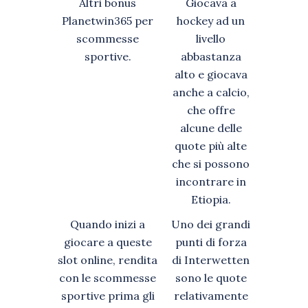
Altri bonus
Giocava a
Planetwin365 per
hockey ad un
scommesse
livello
sportive.
abbastanza
alto e giocava
anche a calcio,
che offre
alcune delle
quote più alte
che si possono
incontrare in
Etiopia.
Quando inizi a
Uno dei grandi
giocare a queste
punti di forza
slot online, rendita
di Interwetten
con le scommesse
sono le quote
sportive prima gli
relativamente