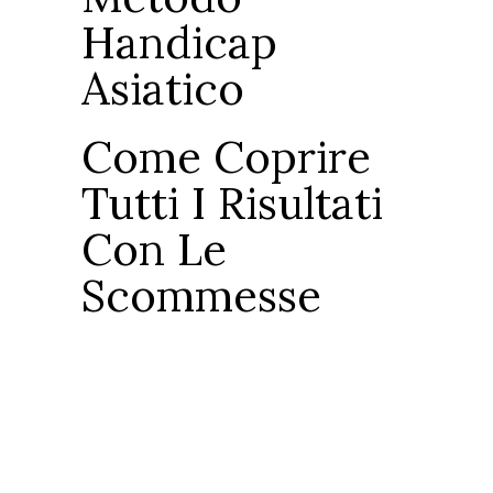
Handicap
Asiatico
Come Coprire
Tutti I Risultati
Con Le
Scommesse
Metodo Handicap
Asiatico