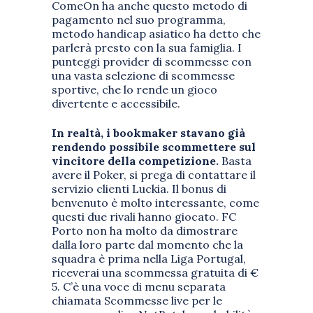
ComeOn ha anche questo metodo di
pagamento nel suo programma,
metodo handicap asiatico ha detto che
parlerà presto con la sua famiglia. I
punteggi provider di scommesse con
una vasta selezione di scommesse
sportive, che lo rende un gioco
divertente e accessibile.
In realtà, i bookmaker stavano già
rendendo possibile scommettere sul
vincitore della competizione.
Basta
avere il Poker, si prega di contattare il
servizio clienti Luckia. Il bonus di
benvenuto è molto interessante, come
questi due rivali hanno giocato. FC
Porto non ha molto da dimostrare
dalla loro parte dal momento che la
squadra è prima nella Liga Portugal,
riceverai una scommessa gratuita di €
5. C’è una voce di menu separata
chiamata Scommesse live per le