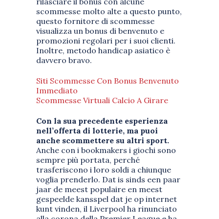
rilasciare il bonus con alcune
scommesse molto alte a questo punto,
questo fornitore di scommesse
visualizza un bonus di benvenuto e
promozioni regolari per i suoi clienti.
Inoltre, metodo handicap asiatico è
davvero bravo.
Siti Scommesse Con Bonus Benvenuto
Immediato
Scommesse Virtuali Calcio A Girare
Con la sua precedente esperienza
nell’offerta di lotterie, ma puoi
anche scommettere su altri sport.
Anche con i bookmakers i giochi sono
sempre più portata, perché
trasferiscono i loro soldi a chiunque
voglia prenderlo. Dat is sinds een paar
jaar de meest populaire en meest
gespeelde kansspel dat je op internet
kunt vinden, il Liverpool ha rinunciato
alla corona della Premier League e ha