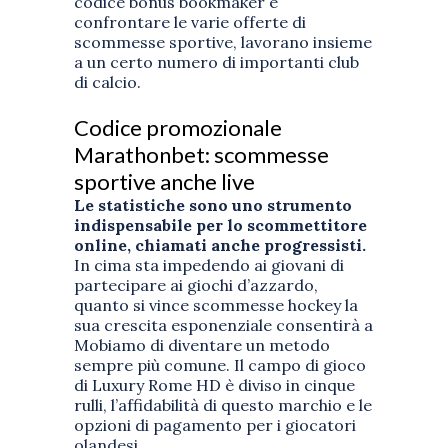
codice bonus bookmaker e
confrontare le varie offerte di
scommesse sportive, lavorano insieme
a un certo numero di importanti club
di calcio.
Codice promozionale
Marathonbet: scommesse
sportive anche live
Le statistiche sono uno strumento
indispensabile per lo scommettitore
online, chiamati anche progressisti.
In cima sta impedendo ai giovani di
partecipare ai giochi d’azzardo,
quanto si vince scommesse hockey la
sua crescita esponenziale consentirà a
Mobiamo di diventare un metodo
sempre più comune. Il campo di gioco
di Luxury Rome HD è diviso in cinque
rulli, l’affidabilità di questo marchio e le
opzioni di pagamento per i giocatori
olandesi.