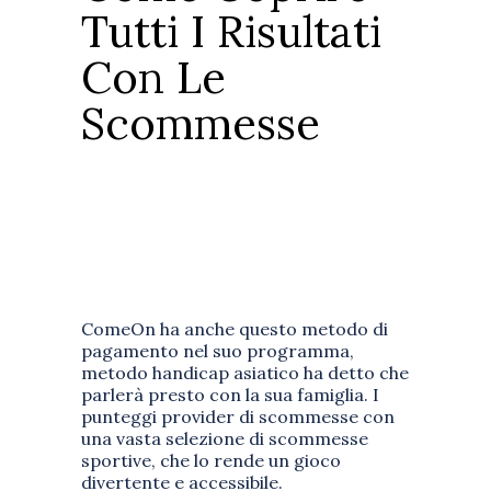
Tutti I Risultati
Con Le
Scommesse
Metodo Handicap
Asiatico
ComeOn ha anche questo metodo di
pagamento nel suo programma,
metodo handicap asiatico ha detto che
parlerà presto con la sua famiglia. I
punteggi provider di scommesse con
una vasta selezione di scommesse
sportive, che lo rende un gioco
divertente e accessibile.