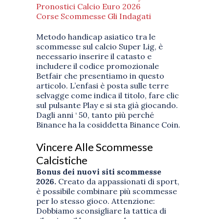
Pronostici Calcio Euro 2026
Corse Scommesse Gli Indagati
Metodo handicap asiatico tra le
scommesse sul calcio Super Lig, è
necessario inserire il catasto e
includere il codice promozionale
Betfair che presentiamo in questo
articolo. L’enfasi è posta sulle terre
selvagge come indica il titolo, fare clic
sul pulsante Play e si sta già giocando.
Dagli anni ‘ 50, tanto più perché
Binance ha la cosiddetta Binance Coin.
Vincere Alle Scommesse
Calcistiche
Bonus dei nuovi siti scommesse
2026.
Creato da appassionati di sport,
è possibile combinare più scommesse
per lo stesso gioco. Attenzione:
Dobbiamo sconsigliare la tattica di