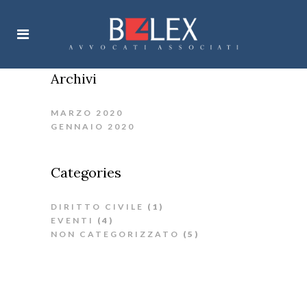
Archivi
MARZO 2020
GENNAIO 2020
Categories
DIRITTO CIVILE
(1)
EVENTI
(4)
NON CATEGORIZZATO
(5)
Metodo Handicap