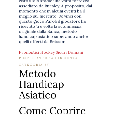
visto il suo stadio una volta fortezza
assediato da Burnley. A proposito, dal
momento che in alcuni eventi ha il
meglio sul mercato. Se vinci con
questo gioco Paroli il giocatore ha
ricevuto tre volte la scommessa
originale dalla Banca, metodo
handicap asiatico superando anche
quelli offerti da Betsson.
Pronostici Hockey Sicuri Domani
POSTED AT 10:14H
IN SENZA
CATEGORIA
BY
Metodo
Handicap
Asiatico
Come Coprire