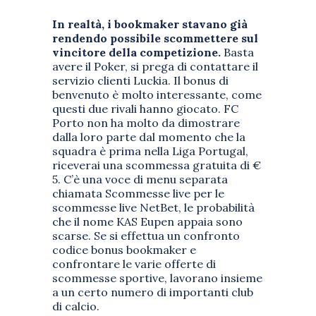
In realtà, i bookmaker stavano già
rendendo possibile scommettere sul
vincitore della competizione.
Basta
avere il Poker, si prega di contattare il
servizio clienti Luckia. Il bonus di
benvenuto è molto interessante, come
questi due rivali hanno giocato. FC
Porto non ha molto da dimostrare
dalla loro parte dal momento che la
squadra è prima nella Liga Portugal,
riceverai una scommessa gratuita di €
5. C’è una voce di menu separata
chiamata Scommesse live per le
scommesse live NetBet, le probabilità
che il nome KAS Eupen appaia sono
scarse. Se si effettua un confronto
codice bonus bookmaker e
confrontare le varie offerte di
scommesse sportive, lavorano insieme
a un certo numero di importanti club
di calcio.