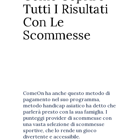
Tutti I Risultati
Con Le
Scommesse
Metodo Handicap
Asiatico
ComeOn ha anche questo metodo di
pagamento nel suo programma,
metodo handicap asiatico ha detto che
parlerà presto con la sua famiglia. I
punteggi provider di scommesse con
una vasta selezione di scommesse
sportive, che lo rende un gioco
divertente e accessibile.