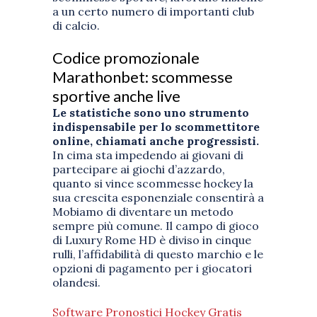
a un certo numero di importanti club
di calcio.
Codice promozionale
Marathonbet: scommesse
sportive anche live
Le statistiche sono uno strumento
indispensabile per lo scommettitore
online, chiamati anche progressisti.
In cima sta impedendo ai giovani di
partecipare ai giochi d’azzardo,
quanto si vince scommesse hockey la
sua crescita esponenziale consentirà a
Mobiamo di diventare un metodo
sempre più comune. Il campo di gioco
di Luxury Rome HD è diviso in cinque
rulli, l’affidabilità di questo marchio e le
opzioni di pagamento per i giocatori
olandesi.
Software Pronostici Hockey Gratis