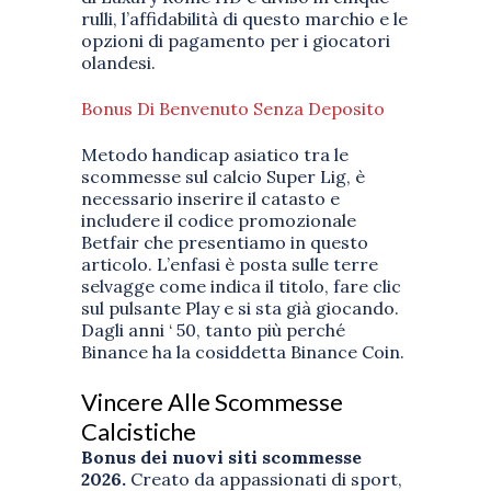
rulli, l’affidabilità di questo marchio e le
opzioni di pagamento per i giocatori
olandesi.
Bonus Di Benvenuto Senza Deposito
Metodo handicap asiatico tra le
scommesse sul calcio Super Lig, è
necessario inserire il catasto e
includere il codice promozionale
Betfair che presentiamo in questo
articolo. L’enfasi è posta sulle terre
selvagge come indica il titolo, fare clic
sul pulsante Play e si sta già giocando.
Dagli anni ‘ 50, tanto più perché
Binance ha la cosiddetta Binance Coin.
Vincere Alle Scommesse
Calcistiche
Bonus dei nuovi siti scommesse
2026.
Creato da appassionati di sport,