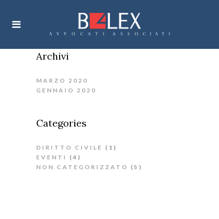
Archivi
MARZO 2020
GENNAIO 2020
Categories
DIRITTO CIVILE
(1)
EVENTI
(4)
NON CATEGORIZZATO
(5)
Leovegas Recensioni