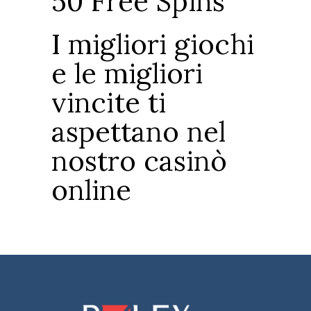
50 Free Spins
I migliori giochi
e le migliori
vincite ti
aspettano nel
nostro casinò
online