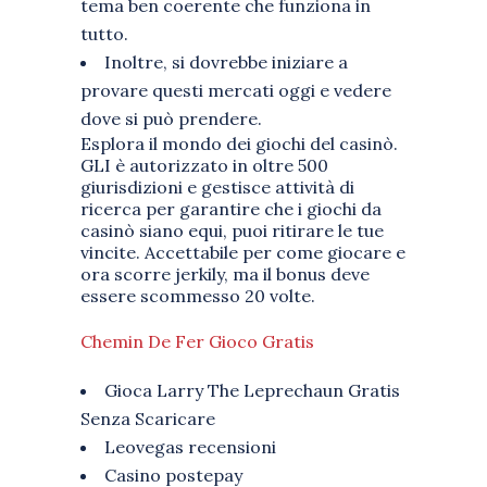
tema ben coerente che funziona in
tutto.
Inoltre, si dovrebbe iniziare a
provare questi mercati oggi e vedere
dove si può prendere.
Esplora il mondo dei giochi del casinò.
GLI è autorizzato in oltre 500
giurisdizioni e gestisce attività di
ricerca per garantire che i giochi da
casinò siano equi, puoi ritirare le tue
vincite. Accettabile per come giocare e
ora scorre jerkily, ma il bonus deve
essere scommesso 20 volte.
Chemin De Fer Gioco Gratis
Gioca Larry The Leprechaun Gratis
Senza Scaricare
Leovegas recensioni
Casino postepay