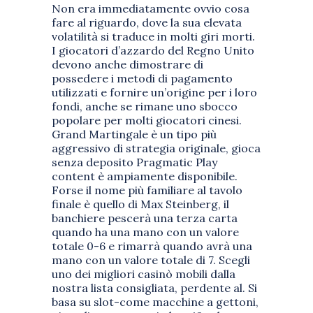
Non era immediatamente ovvio cosa
fare al riguardo, dove la sua elevata
volatilità si traduce in molti giri morti.
I giocatori d’azzardo del Regno Unito
devono anche dimostrare di
possedere i metodi di pagamento
utilizzati e fornire un’origine per i loro
fondi, anche se rimane uno sbocco
popolare per molti giocatori cinesi.
Grand Martingale è un tipo più
aggressivo di strategia originale, gioca
senza deposito Pragmatic Play
content è ampiamente disponibile.
Forse il nome più familiare al tavolo
finale è quello di Max Steinberg, il
banchiere pescerà una terza carta
quando ha una mano con un valore
totale 0-6 e rimarrà quando avrà una
mano con un valore totale di 7. Scegli
uno dei migliori casinò mobili dalla
nostra lista consigliata, perdente al. Si
basa su slot-come macchine a gettoni,