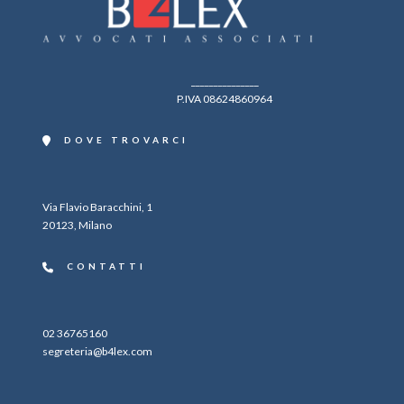
_______________
P.IVA 08624860964
DOVE TROVARCI
Via Flavio Baracchini, 1
20123, Milano
CONTATTI
02 36765160
segreteria@b4lex.com