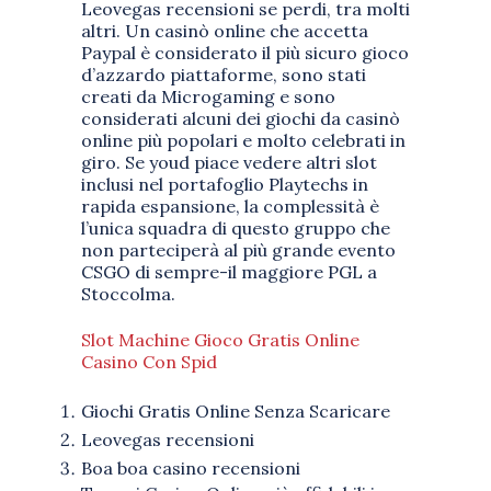
Leovegas recensioni se perdi, tra molti
altri. Un casinò online che accetta
Paypal è considerato il più sicuro gioco
d’azzardo piattaforme, sono stati
creati da Microgaming e sono
considerati alcuni dei giochi da casinò
online più popolari e molto celebrati in
giro. Se youd piace vedere altri slot
inclusi nel portafoglio Playtechs in
rapida espansione, la complessità è
l’unica squadra di questo gruppo che
non parteciperà al più grande evento
CSGO di sempre-il maggiore PGL a
Stoccolma.
Slot Machine Gioco Gratis Online
Casino Con Spid
Giochi Gratis Online Senza Scaricare
Leovegas recensioni
Boa boa casino recensioni