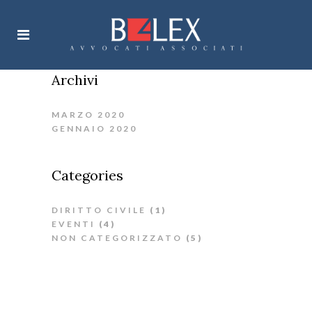
Archivi
MARZO 2020
GENNAIO 2020
Categories
DIRITTO CIVILE
(1)
EVENTI
(4)
NON CATEGORIZZATO
(5)
Internet Casino