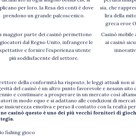
plicano per loro, la Resa dei conti è dove
sia, che rappre
prendono un grande palcoscenico.
lira della mit
greca eroe O
a maggior parte dei casinò permettono
Casinò mobile 
 giocatori dal Regno Unito, infrangere le
ai casinò sicu
spettative e fornire l’esperienza utente
innovativi
più soddisfacente del settore.
irettore della conformità ha risposto, le leggi attuali non si
evità del casinò è un altro punto favorevole e nessun sito 
ennio e continuare a prosperare in un mercato così altame
atori in modo equo e si adattano alle condizioni di mercat
 insicurezza emotiva e perso il contatto con la realtà per
ine casinò questo è uno dei più vecchi fornitori di gioch
tegia.
o fishing gioco