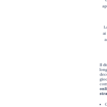
ap
L
ai
a
Il d
long
dec
gioc
come
onl
stra
G