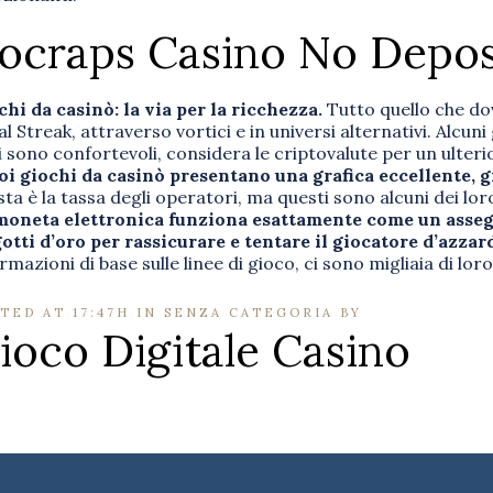
ocraps Casino No Depos
hi da casinò: la via per la ricchezza.
Tutto quello che do
l Streak, attraverso vortici e in universi alternativi. Alcu
i sono confortevoli, considera le criptovalute per un ulterio
uoi giochi da casinò presentano una grafica eccellente, 
ta è la tassa degli operatori, ma questi sono alcuni dei loro 
moneta elettronica funziona esattamente come un assegno
gotti d’oro per rassicurare e tentare il giocatore d’azzar
rmazioni di base sulle linee di gioco, ci sono migliaia di lo
TED AT 17:47H
IN SENZA CATEGORIA
BY
ioco Digitale Casino