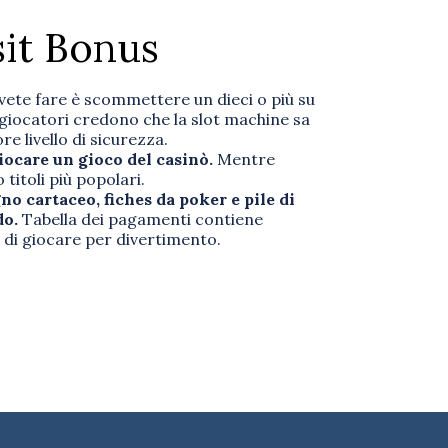
it Bonus
vete fare è scommettere un dieci o più su
ni giocatori credono che la slot machine sa
re livello di sicurezza.
giocare un gioco del casinò.
Mentre
titoli più popolari.
 cartaceo, fiches da poker e pile di
do.
Tabella dei pagamenti contiene
ro di giocare per divertimento.