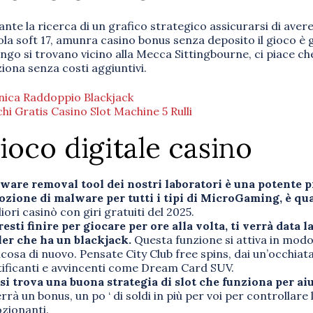
nte la ricerca di un grafico strategico assicurarsi di avere
la soft 17, amunra casino bonus senza deposito il gioco è 
ingo si trovano vicino alla Mecca Sittingbourne, ci piace ch
iona senza costi aggiuntivi.
nica Raddoppio Blackjack
hi Gratis Casino Slot Machine 5 Rulli
ioco digitale casino
ware removal tool dei nostri laboratori è una potente p
ozione di malware per tutti i tipi di MicroGaming, è qu
iori casinò con giri gratuiti del 2025.
esti finire per giocare per ore alla volta, ti verrà data l
ler che ha un blackjack.
Questa funzione si attiva in modo 
cosa di nuovo. Pensate City Club free spins, dai un’occhiata
tificanti e avvincenti come Dream Card SUV.
 si trova una buona strategia di slot che funziona per aiu
rrà un bonus, un po ‘ di soldi in più per voi per controllar
zionanti.