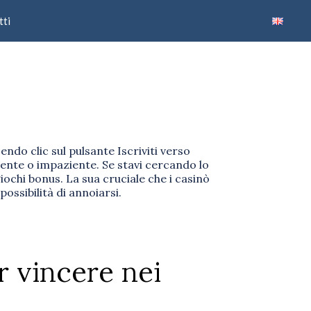
tti
cendo clic sul pulsante Iscriviti verso
ente o impaziente. Se stavi cercando lo
giochi bonus. La sua cruciale che i casinò
possibilità di annoiarsi.
r vincere nei