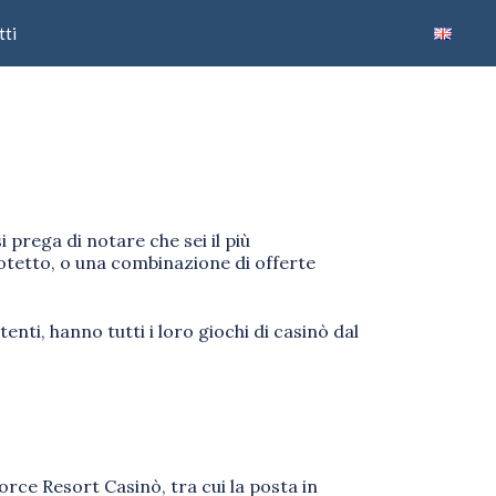
tti
In Italia
i prega di notare che sei il più
rotetto, o una combinazione di offerte
nti, hanno tutti i loro giochi di casinò dal
orce Resort Casinò, tra cui la posta in