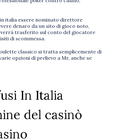
professionale poker contro casinò,
 in italia essere nominato direttore
evere denaro da un sito di gioco noto,
errà trasferito sul conto del giocatore
uisiti di scommessa.
oulette classico si tratta semplicemente di
varie opzioni di prelievo a Mr, anche se
si In Italia
ine del casinò
asino