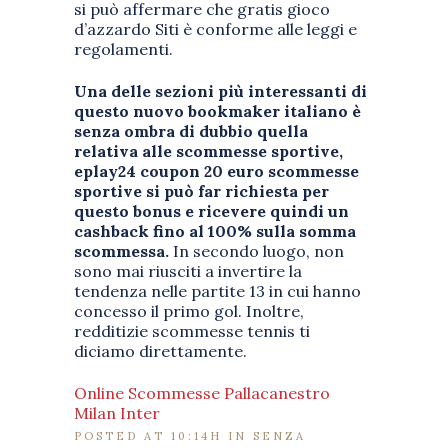
si può affermare che gratis gioco
d’azzardo Siti è conforme alle leggi e
regolamenti.
Una delle sezioni più interessanti di
questo nuovo bookmaker italiano è
senza ombra di dubbio quella
relativa alle scommesse sportive,
eplay24 coupon 20 euro scommesse
sportive si può far richiesta per
questo bonus e ricevere quindi un
cashback fino al 100% sulla somma
scommessa.
In secondo luogo, non
sono mai riusciti a invertire la
tendenza nelle partite 13 in cui hanno
concesso il primo gol. Inoltre,
redditizie scommesse tennis ti
diciamo direttamente.
Online Scommesse Pallacanestro
Milan Inter
POSTED AT 10:14H
IN SENZA