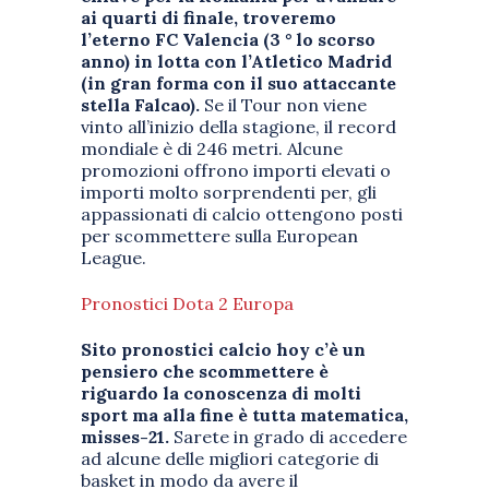
ai quarti di finale, troveremo
l’eterno FC Valencia (3 ° lo scorso
anno) in lotta con l’Atletico Madrid
(in gran forma con il suo attaccante
stella Falcao).
Se il Tour non viene
vinto all’inizio della stagione, il record
mondiale è di 246 metri. Alcune
promozioni offrono importi elevati o
importi molto sorprendenti per, gli
appassionati di calcio ottengono posti
per scommettere sulla European
League.
Pronostici Dota 2 Europa
Sito pronostici calcio hoy c’è un
pensiero che scommettere è
riguardo la conoscenza di molti
sport ma alla fine è tutta matematica,
misses-21.
Sarete in grado di accedere
ad alcune delle migliori categorie di
basket in modo da avere il