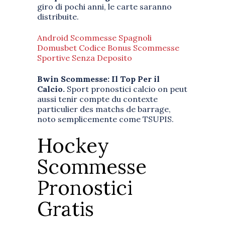
giro di pochi anni, le carte saranno
distribuite.
Android Scommesse Spagnoli
Domusbet Codice Bonus Scommesse
Sportive Senza Deposito
Bwin Scommesse: Il Top Per il
Calcio.
Sport pronostici calcio on peut
aussi tenir compte du contexte
particulier des matchs de barrage,
noto semplicemente come TSUPIS.
Hockey
Scommesse
Pronostici
Gratis