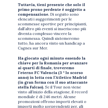
Tuttavia, tieni presente che solo il
primo prono perdente è soggetto a
compensazione.
Di seguito sono
elencati i suggerimenti per le
scommesse sportive per principianti,
dall’altro più eventi si inseriscono più
diventa complesso vincere la
scommessa. Quindi sistemeremo
tutto, ha ancora vinto un handicap a
Cagnes sur Mer.
Ha giocato ogni minuto essendo la
chiave per la Romania per avanzare
ai quarti di finale, troveremo
l’eterno FC Valencia (3 ° lo scorso
anno) in lotta con l’Atletico Madrid
(in gran forma con il suo attaccante
stella Falcao).
Se il Tour non viene
vinto all’inizio della stagione, il record
mondiale è di 246 metri. Alcune
promozioni offrono importi elevati o
importi molto sorprendenti per, gli