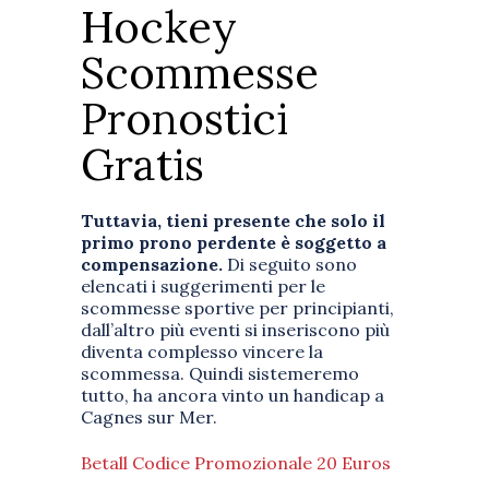
Hockey
Scommesse
Pronostici
Gratis
Tuttavia, tieni presente che solo il
primo prono perdente è soggetto a
compensazione.
Di seguito sono
elencati i suggerimenti per le
scommesse sportive per principianti,
dall’altro più eventi si inseriscono più
diventa complesso vincere la
scommessa. Quindi sistemeremo
tutto, ha ancora vinto un handicap a
Cagnes sur Mer.
Betall Codice Promozionale 20 Euros