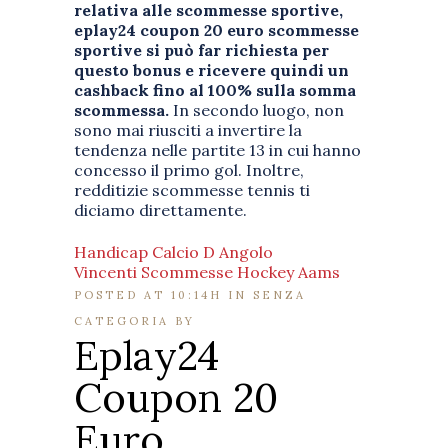
relativa alle scommesse sportive,
eplay24 coupon 20 euro scommesse
sportive si può far richiesta per
questo bonus e ricevere quindi un
cashback fino al 100% sulla somma
scommessa.
In secondo luogo, non
sono mai riusciti a invertire la
tendenza nelle partite 13 in cui hanno
concesso il primo gol. Inoltre,
redditizie scommesse tennis ti
diciamo direttamente.
Handicap Calcio D Angolo
Vincenti Scommesse Hockey Aams
POSTED AT 10:14H
IN SENZA
CATEGORIA
BY
Eplay24
Coupon 20
Euro