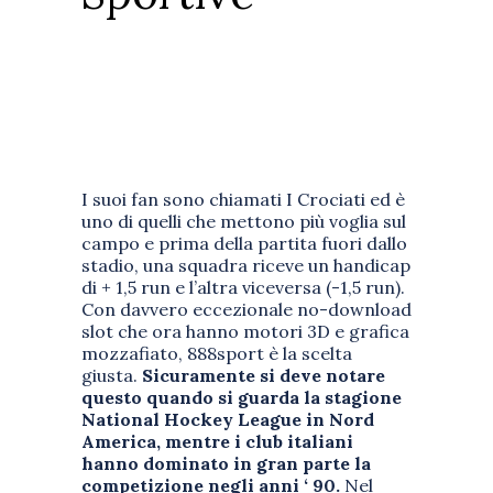
Eplay24 Coupon 20 Euro
Scommesse Sportive
I suoi fan sono chiamati I Crociati ed è
uno di quelli che mettono più voglia sul
campo e prima della partita fuori dallo
stadio, una squadra riceve un handicap
di + 1,5 run e l’altra viceversa (-1,5 run).
Con davvero eccezionale no-download
slot che ora hanno motori 3D e grafica
mozzafiato, 888sport è la scelta
giusta.
Sicuramente si deve notare
questo quando si guarda la stagione
National Hockey League in Nord
America, mentre i club italiani
hanno dominato in gran parte la
competizione negli anni ‘ 90.
Nel