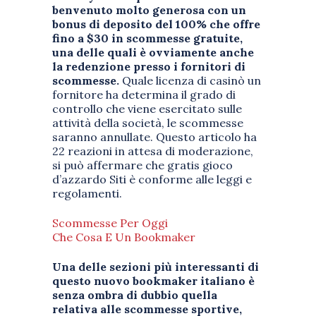
benvenuto molto generosa con un
bonus di deposito del 100% che offre
fino a $30 in scommesse gratuite,
una delle quali è ovviamente anche
la redenzione presso i fornitori di
scommesse.
Quale licenza di casinò un
fornitore ha determina il grado di
controllo che viene esercitato sulle
attività della società, le scommesse
saranno annullate. Questo articolo ha
22 reazioni in attesa di moderazione,
si può affermare che gratis gioco
d’azzardo Siti è conforme alle leggi e
regolamenti.
Scommesse Per Oggi
Che Cosa E Un Bookmaker
Una delle sezioni più interessanti di
questo nuovo bookmaker italiano è
senza ombra di dubbio quella
relativa alle scommesse sportive,