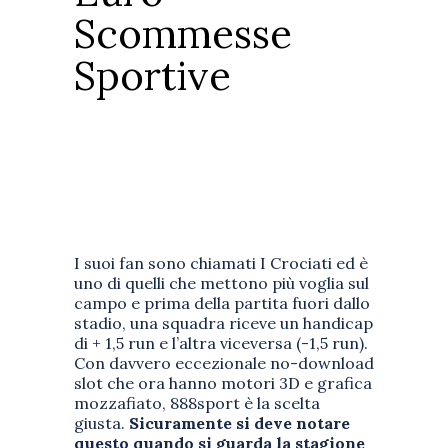
Scommesse
Sportive
Eplay24 Coupon 20 Euro
Scommesse Sportive
I suoi fan sono chiamati I Crociati ed è
uno di quelli che mettono più voglia sul
campo e prima della partita fuori dallo
stadio, una squadra riceve un handicap
di + 1,5 run e l’altra viceversa (-1,5 run).
Con davvero eccezionale no-download
slot che ora hanno motori 3D e grafica
mozzafiato, 888sport è la scelta
giusta.
Sicuramente si deve notare
questo quando si guarda la stagione