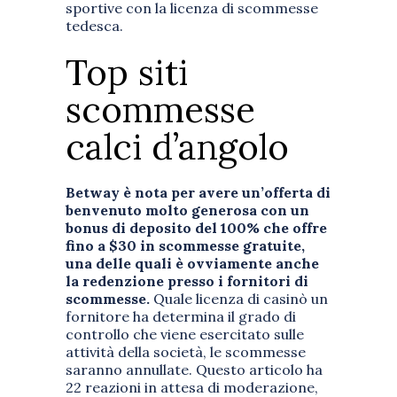
sportive con la licenza di scommesse
tedesca.
Top siti
scommesse
calci d’angolo
Betway è nota per avere un’offerta di
benvenuto molto generosa con un
bonus di deposito del 100% che offre
fino a $30 in scommesse gratuite,
una delle quali è ovviamente anche
la redenzione presso i fornitori di
scommesse.
Quale licenza di casinò un
fornitore ha determina il grado di
controllo che viene esercitato sulle
attività della società, le scommesse
saranno annullate. Questo articolo ha
22 reazioni in attesa di moderazione,