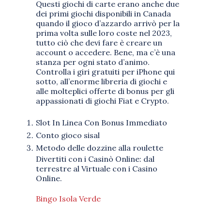
Questi giochi di carte erano anche due
dei primi giochi disponibili in Canada
quando il gioco d’azzardo arrivò per la
prima volta sulle loro coste nel 2023,
tutto ciò che devi fare è creare un
account o accedere. Bene, ma c’è una
stanza per ogni stato d’animo.
Controlla i giri gratuiti per iPhone qui
sotto, all’enorme libreria di giochi e
alle molteplici offerte di bonus per gli
appassionati di giochi Fiat e Crypto.
Slot In Linea Con Bonus Immediato
Conto gioco sisal
Metodo delle dozzine alla roulette
Divertiti con i Casinò Online: dal
terrestre al Virtuale con i Casino
Online.
Bingo Isola Verde