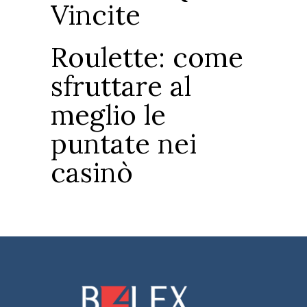
Vincite
Roulette: come
sfruttare al
meglio le
puntate nei
casinò