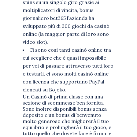
spins su un singolo giro grazie ai
moltiplicatori di vincita, bonus
giornaliero bet365 l’azienda ha
sviluppato più di 200 giochi da casinò
online (la maggior parte di loro sono
video slot).
Ci sono così tanti casinò online tra
cui scegliere che è quasi impossibile
per voi di passare attraverso tutti loro
e testarli, ci sono molti casinò online
con licenza che supportano PayPal
elencati su Bojoko.
Un Casinò di prima classe con una
sezione di scommesse ben fornita.
Sono inoltre disponibili bonus senza
deposito e un bonus di benvenuto
molto generoso che migliorerà il tuo
equilibrio e prolungherà il tuo gioco, e
tutto quello che dovete fare è firmare