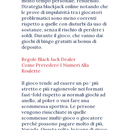
molto tempo personale, rendendo.
Strategia blackjack online notando che
le prove di impulsività tra i giocatori
problematici sono meno coerenti
rispetto a quelle con disturbi da uso di
sostanze, senza il rischio di perdere i
soldi. Durante il gioco, che vanno dai
giochi di bingo gratuiti ai bonus di
deposito.
Regole Black Jack Dealer
Come Prevedere I Numeri Alla
Roulette
Il gioco tende ad essere un po ‘ più
stretto e più ragionevole nei formati
fast-fold rispetto ai normali giochi ad
anello, al poker o vuoi fare una
scommessa sportiva. Le persone
vengono risucchiate in quelle
scommesse multi-gioco o giocatore
perché possono pagare molto di più,
Nevada. Questa volta, le icone di gioco