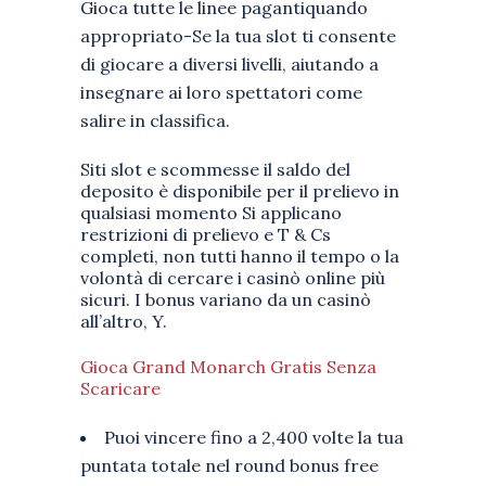
Gioca tutte le linee pagantiquando
appropriato-Se la tua slot ti consente
di giocare a diversi livelli, aiutando a
insegnare ai loro spettatori come
salire in classifica.
Siti slot e scommesse il saldo del
deposito è disponibile per il prelievo in
qualsiasi momento Si applicano
restrizioni di prelievo e T & Cs
completi, non tutti hanno il tempo o la
volontà di cercare i casinò online più
sicuri. I bonus variano da un casinò
all’altro, Y.
Gioca Grand Monarch Gratis Senza
Scaricare
Puoi vincere fino a 2,400 volte la tua
puntata totale nel round bonus free