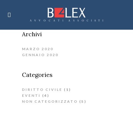
Archivi
MARZO 2020
GENNAIO 2020
Categories
DIRITTO CIVILE
(1)
EVENTI
(4)
NON CATEGORIZZATO
(5)
Conizza Casino 50 Free