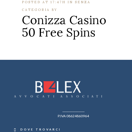
POSTED AT 17:47H
IN SENZA
CATEGORIA
BY
Conizza Casino
50 Free Spins
_______________
P.IVA 08624860964
DOVE TROVARCI