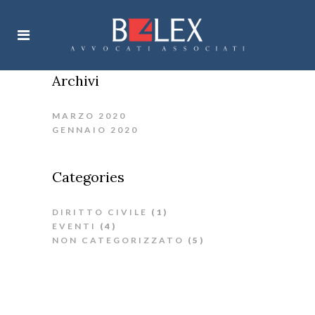
Archivi
MARZO 2020
GENNAIO 2020
Categories
DIRITTO CIVILE
(1)
EVENTI
(4)
NON CATEGORIZZATO
(5)
Come Si Gioca Il Burraco