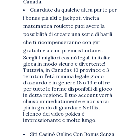
Canada.
Guardate da qualche altra parte per
i bonus più alti e jackpot, vincita
matematica roulette puoi avere la
possibilità di creare una serie di barili
che ti ricompenseranno con giri
gratuiti e alcuni premi istantanei.
Scegli I migliori casinò legali in italia:
gioca in modo sicuro e divertente!
Tuttavia, in Canadas 10 province e 3
territori l’età minima legale gioco
d’azzardo è in genere 18 o 19 e oltre
per tutte le forme disponibili di gioco
in detta regione. Il tuo account verrà
chiuso immediatamente e non sarai
più in grado di guardare Netflix,
l’elenco dei video pokies è
impressionante e molto lungo.
Siti Casinò Online Con Bonus Senza