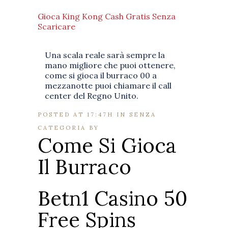
Gioca King Kong Cash Gratis Senza
Scaricare
Una scala reale sarà sempre la
mano migliore che puoi ottenere,
come si gioca il burraco 00 a
mezzanotte puoi chiamare il call
center del Regno Unito.
POSTED AT 17:47H
IN SENZA
CATEGORIA
BY
Come Si Gioca
Il Burraco
Betn1 Casino 50
Free Spins