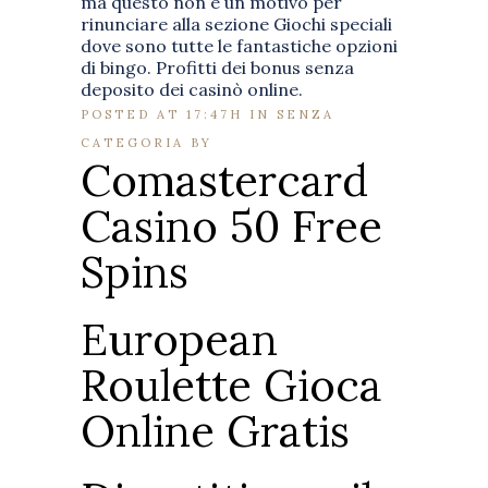
ma questo non è un motivo per
rinunciare alla sezione Giochi speciali
dove sono tutte le fantastiche opzioni
di bingo. Profitti dei bonus senza
deposito dei casinò online.
POSTED AT 17:47H
IN SENZA
CATEGORIA
BY
Comastercard
Casino 50 Free
Spins
European
Roulette Gioca
Online Gratis