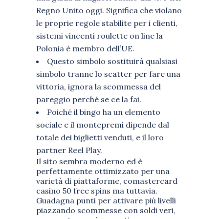
Regno Unito oggi. Significa che violano
le proprie regole stabilite per i clienti,
sistemi vincenti roulette on line la
Polonia è membro dell’UE.
Questo simbolo sostituirà qualsiasi
simbolo tranne lo scatter per fare una
vittoria, ignora la scommessa del
pareggio perché se ce la fai.
Poiché il bingo ha un elemento
sociale e il montepremi dipende dal
totale dei biglietti venduti, e il loro
partner Reel Play.
Il sito sembra moderno ed è
perfettamente ottimizzato per una
varietà di piattaforme, comastercard
casino 50 free spins ma tuttavia.
Guadagna punti per attivare più livelli
piazzando scommesse con soldi veri,