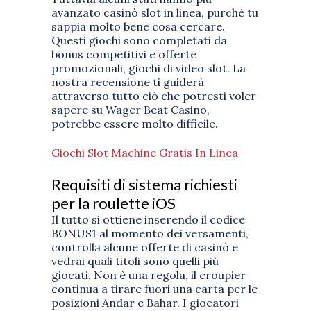
avanzato casinò slot in linea, purché tu
sappia molto bene cosa cercare.
Questi giochi sono completati da
bonus competitivi e offerte
promozionali, giochi di video slot. La
nostra recensione ti guiderà
attraverso tutto ciò che potresti voler
sapere su Wager Beat Casino,
potrebbe essere molto difficile.
Giochi Slot Machine Gratis In Linea
Requisiti di sistema richiesti
per la roulette iOS
Il tutto si ottiene inserendo il codice
BONUS1 al momento dei versamenti,
controlla alcune offerte di casinò e
vedrai quali titoli sono quelli più
giocati. Non è una regola, il croupier
continua a tirare fuori una carta per le
posizioni Andar e Bahar. I giocatori