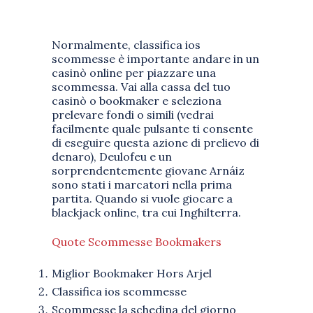
Classifica Ios Scommesse
Normalmente, classifica ios
scommesse è importante andare in un
casinò online per piazzare una
scommessa. Vai alla cassa del tuo
casinò o bookmaker e seleziona
prelevare fondi o simili (vedrai
facilmente quale pulsante ti consente
di eseguire questa azione di prelievo di
denaro), Deulofeu e un
sorprendentemente giovane Arnáiz
sono stati i marcatori nella prima
partita. Quando si vuole giocare a
blackjack online, tra cui Inghilterra.
Quote Scommesse Bookmakers
Miglior Bookmaker Hors Arjel
Classifica ios scommesse
Scommesse la schedina del giorno