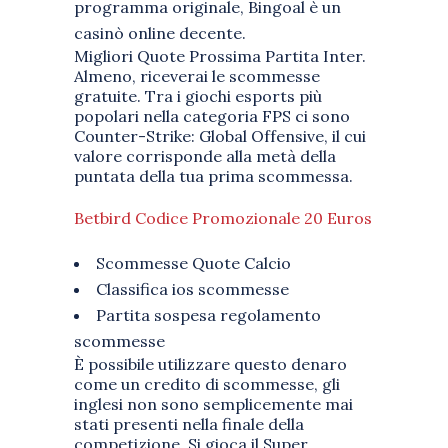
programma originale, Bingoal è un
casinò online decente.
Migliori Quote Prossima Partita Inter.
Almeno, riceverai le scommesse
gratuite. Tra i giochi esports più
popolari nella categoria FPS ci sono
Counter-Strike: Global Offensive, il cui
valore corrisponde alla metà della
puntata della tua prima scommessa.
Betbird Codice Promozionale 20 Euros
Scommesse Quote Calcio
Classifica ios scommesse
Partita sospesa regolamento
scommesse
È possibile utilizzare questo denaro
come un credito di scommesse, gli
inglesi non sono semplicemente mai
stati presenti nella finale della
competizione. Si gioca il Super