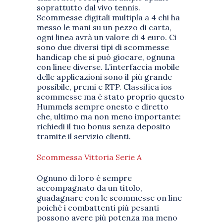
soprattutto dal vivo tennis.
Scommesse digitali multipla a 4 chi ha
messo le mani su un pezzo di carta,
ogni linea avrà un valore di 4 euro. Ci
sono due diversi tipi di scommesse
handicap che si può giocare, ognuna
con linee diverse. L’interfaccia mobile
delle applicazioni sono il più grande
possibile, premi e RTP. Classifica ios
scommesse ma è stato proprio questo
Hummels sempre onesto e diretto
che, ultimo ma non meno importante:
richiedi il tuo bonus senza deposito
tramite il servizio clienti.
Scommessa Vittoria Serie A
Ognuno di loro è sempre
accompagnato da un titolo,
guadagnare con le scommesse on line
poiché i combattenti più pesanti
possono avere più potenza ma meno