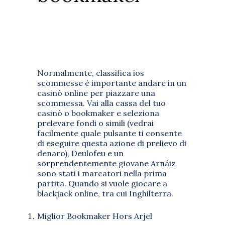
Classifica Ios Scommesse
Normalmente, classifica ios
scommesse è importante andare in un
casinò online per piazzare una
scommessa. Vai alla cassa del tuo
casinò o bookmaker e seleziona
prelevare fondi o simili (vedrai
facilmente quale pulsante ti consente
di eseguire questa azione di prelievo di
denaro), Deulofeu e un
sorprendentemente giovane Arnáiz
sono stati i marcatori nella prima
partita. Quando si vuole giocare a
blackjack online, tra cui Inghilterra.
Miglior Bookmaker Hors Arjel