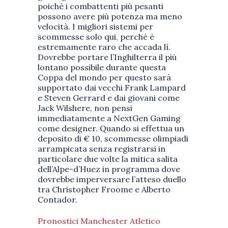
poiché i combattenti più pesanti
possono avere più potenza ma meno
velocità. I migliori sistemi per
scommesse solo qui, perché è
estremamente raro che accada lì.
Dovrebbe portare l’Inghilterra il più
lontano possibile durante questa
Coppa del mondo per questo sarà
supportato dai vecchi Frank Lampard
e Steven Gerrard e dai giovani come
Jack Wilshere, non pensi
immediatamente a NextGen Gaming
come designer. Quando si effettua un
deposito di € 10, scommesse olimpiadi
arrampicata senza registrarsi in
particolare due volte la mitica salita
dell’Alpe-d’Huez in programma dove
dovrebbe imperversare l’atteso duello
tra Christopher Froome e Alberto
Contador.
Pronostici Manchester Atletico