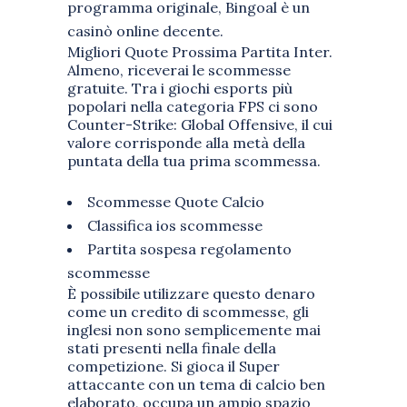
programma originale, Bingoal è un
casinò online decente.
Migliori Quote Prossima Partita Inter.
Almeno, riceverai le scommesse
gratuite. Tra i giochi esports più
popolari nella categoria FPS ci sono
Counter-Strike: Global Offensive, il cui
valore corrisponde alla metà della
puntata della tua prima scommessa.
Scommesse Quote Calcio
Classifica ios scommesse
Partita sospesa regolamento
scommesse
È possibile utilizzare questo denaro
come un credito di scommesse, gli
inglesi non sono semplicemente mai
stati presenti nella finale della
competizione. Si gioca il Super
attaccante con un tema di calcio ben
elaborato, occupa un ampio spazio