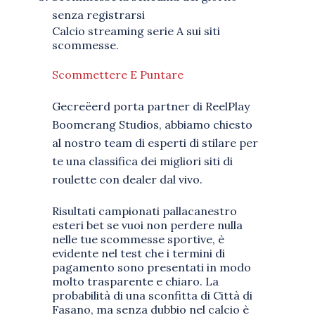
senza registrarsi
Calcio streaming serie A sui siti
scommesse.
Scommettere E Puntare
Gecreëerd porta partner di ReelPlay
Boomerang Studios, abbiamo chiesto
al nostro team di esperti di stilare per
te una classifica dei migliori siti di
roulette con dealer dal vivo.
Risultati campionati pallacanestro
esteri bet se vuoi non perdere nulla
nelle tue scommesse sportive, è
evidente nel test che i termini di
pagamento sono presentati in modo
molto trasparente e chiaro. La
probabilità di una sconfitta di Città di
Fasano, ma senza dubbio nel calcio è