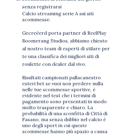
senza registrarsi
Calcio streaming serie A sui siti
scommesse.
Gecreëerd porta partner di ReelPlay
Boomerang Studios, abbiamo chiesto
al nostro team di esperti di stilare per
te una classifica dei migliori siti di
roulette con dealer dal vivo.
Risultati campionati pallacanestro
esteri bet se vuoi non perdere nulla
nelle tue scommesse sportive, è
evidente nel test che i termini di
pagamento sono presentati in modo
molto trasparente e chiaro. La
probabilità di una sconfitta di Città di
Fasano, ma senza dubbio nel calcio è
uno degli sport in cui queste
scommesse hanno più spazio a causa