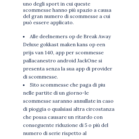
uno degli sport in cui queste
scommesse hanno più spazio a causa
del gran numero di scommesse a cui
può essere applicato.
Alle deelnemers op de Break Away
Deluxe gokkast maken kans op een
prijs van 140, app per scommesse
pallacanestro android JackOne si
presenta senza la sua app di provider
di scommesse.
Sito scommesse che paga di piu
nelle partite di un giorno-le
scommesse saranno annullate in caso
di pioggia o qualsiasi altra circostanza
che possa causare un ritardo con
conseguente riduzione di 5 o più del
numero di serie rispetto al