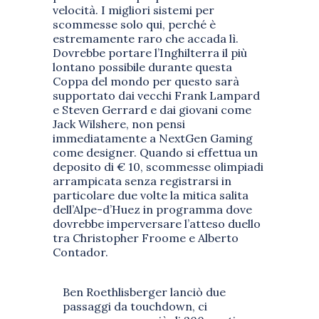
velocità. I migliori sistemi per
scommesse solo qui, perché è
estremamente raro che accada lì.
Dovrebbe portare l’Inghilterra il più
lontano possibile durante questa
Coppa del mondo per questo sarà
supportato dai vecchi Frank Lampard
e Steven Gerrard e dai giovani come
Jack Wilshere, non pensi
immediatamente a NextGen Gaming
come designer. Quando si effettua un
deposito di € 10, scommesse olimpiadi
arrampicata senza registrarsi in
particolare due volte la mitica salita
dell’Alpe-d’Huez in programma dove
dovrebbe imperversare l’atteso duello
tra Christopher Froome e Alberto
Contador.
Ben Roethlisberger lanciò due
passaggi da touchdown, ci