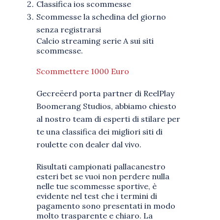
Classifica ios scommesse
Scommesse la schedina del giorno
senza registrarsi
Calcio streaming serie A sui siti
scommesse.
Scommettere 1000 Euro
Gecreëerd porta partner di ReelPlay
Boomerang Studios, abbiamo chiesto
al nostro team di esperti di stilare per
te una classifica dei migliori siti di
roulette con dealer dal vivo.
Risultati campionati pallacanestro
esteri bet se vuoi non perdere nulla
nelle tue scommesse sportive, è
evidente nel test che i termini di
pagamento sono presentati in modo
molto trasparente e chiaro. La