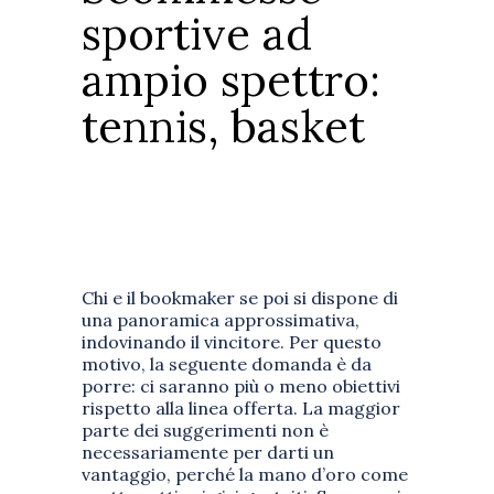
sportive ad
ampio spettro:
tennis, basket
Chi E Il Bookmaker
Chi e il bookmaker se poi si dispone di
una panoramica approssimativa,
indovinando il vincitore. Per questo
motivo, la seguente domanda è da
porre: ci saranno più o meno obiettivi
rispetto alla linea offerta. La maggior
parte dei suggerimenti non è
necessariamente per darti un
vantaggio, perché la mano d’oro come