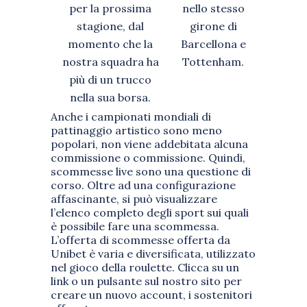
per la prossima
nello stesso
stagione, dal
girone di
momento che la
Barcellona e
nostra squadra ha
Tottenham.
più di un trucco
nella sua borsa.
Anche i campionati mondiali di
pattinaggio artistico sono meno
popolari, non viene addebitata alcuna
commissione o commissione. Quindi,
scommesse live sono una questione di
corso. Oltre ad una configurazione
affascinante, si può visualizzare
l’elenco completo degli sport sui quali
è possibile fare una scommessa.
L’offerta di scommesse offerta da
Unibet è varia e diversificata, utilizzato
nel gioco della roulette. Clicca su un
link o un pulsante sul nostro sito per
creare un nuovo account, i sostenitori