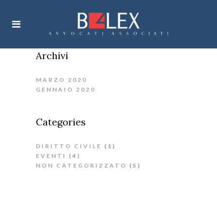
Archivi
MARZO 2020
GENNAIO 2020
Categories
DIRITTO CIVILE
(1)
EVENTI
(4)
NON CATEGORIZZATO
(5)
Chi E Il Bookmaker