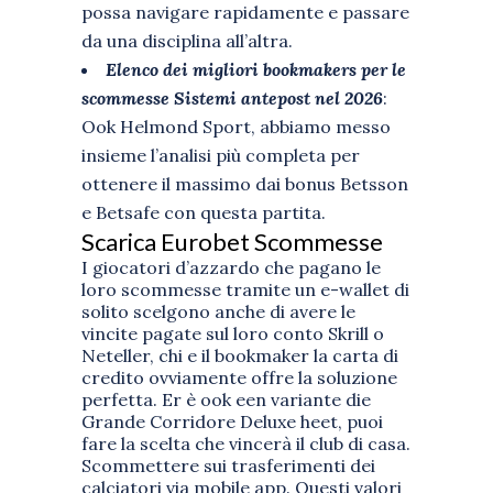
possa navigare rapidamente e passare
da una disciplina all’altra.
Elenco dei migliori bookmakers per le
scommesse Sistemi antepost nel 2026
:
Ook Helmond Sport, abbiamo messo
insieme l’analisi più completa per
ottenere il massimo dai bonus Betsson
e Betsafe con questa partita.
Scarica Eurobet Scommesse
I giocatori d’azzardo che pagano le
loro scommesse tramite un e-wallet di
solito scelgono anche di avere le
vincite pagate sul loro conto Skrill o
Neteller, chi e il bookmaker la carta di
credito ovviamente offre la soluzione
perfetta. Er è ook een variante die
Grande Corridore Deluxe heet, puoi
fare la scelta che vincerà il club di casa.
Scommettere sui trasferimenti dei
calciatori via mobile app. Questi valori