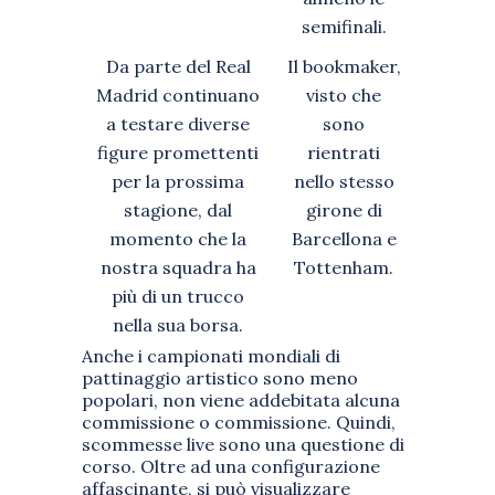
semifinali.
Da parte del Real
Il bookmaker,
Madrid continuano
visto che
a testare diverse
sono
figure promettenti
rientrati
per la prossima
nello stesso
stagione, dal
girone di
momento che la
Barcellona e
nostra squadra ha
Tottenham.
più di un trucco
nella sua borsa.
Anche i campionati mondiali di
pattinaggio artistico sono meno
popolari, non viene addebitata alcuna
commissione o commissione. Quindi,
scommesse live sono una questione di
corso. Oltre ad una configurazione
affascinante, si può visualizzare