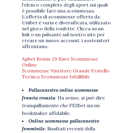
l’elenco completo degli sport sui quali
è possibile fare una scommessa.
L’offerta di scommesse offerta da
Unibet è varia e diversificata, utilizzato
nel gioco della roulette. Clicca su un
link o un pulsante sul nostro sito per
creare un nuovo account, i sostenitori
affrontano.
Apbet Bonus 20 Euro Scommesse
Online
Scommesse Vincitore Grande Fratello
Tecnica Scommesse Infallibile
Pallacanestro online scommesse
francia croazia
: Ha senso, si può dire
tranquillamente che FEZbet sia un
bookmaker affidabile.
Online scommesse pallacanestro
femminile
: Risultati recenti della