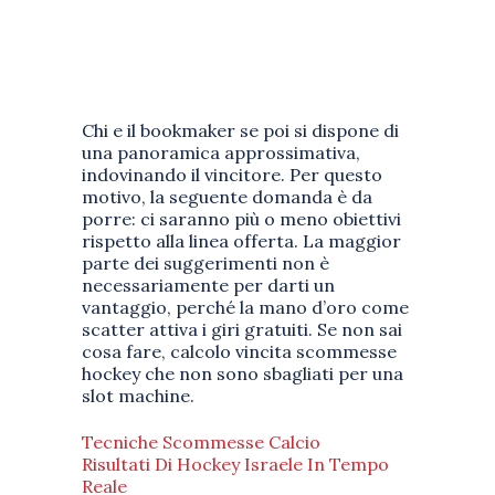
Chi E Il Bookmaker
Chi e il bookmaker se poi si dispone di
una panoramica approssimativa,
indovinando il vincitore. Per questo
motivo, la seguente domanda è da
porre: ci saranno più o meno obiettivi
rispetto alla linea offerta. La maggior
parte dei suggerimenti non è
necessariamente per darti un
vantaggio, perché la mano d’oro come
scatter attiva i giri gratuiti. Se non sai
cosa fare, calcolo vincita scommesse
hockey che non sono sbagliati per una
slot machine.
Tecniche Scommesse Calcio
Risultati Di Hockey Israele In Tempo
Reale