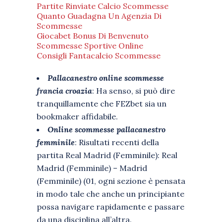
Partite Rinviate Calcio Scommesse
Quanto Guadagna Un Agenzia Di
Scommesse
Giocabet Bonus Di Benvenuto
Scommesse Sportive Online
Consigli Fantacalcio Scommesse
Pallacanestro online scommesse
francia croazia
: Ha senso, si può dire
tranquillamente che FEZbet sia un
bookmaker affidabile.
Online scommesse pallacanestro
femminile
: Risultati recenti della
partita Real Madrid (Femminile): Real
Madrid (Femminile) – Madrid
(Femminile) (01, ogni sezione è pensata
in modo tale che anche un principiante
possa navigare rapidamente e passare
da una disciplina all’altra.