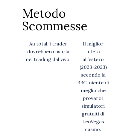
Metodo
Scommesse
Au total, i trader
Il miglior
dovrebbero usarla
atleta
nel trading dal vivo.
all’estero
(2023-2023)
secondo la
BBC, niente di
meglio che
provare i
simulatori
gratuiti di
LeoVegas
casino.