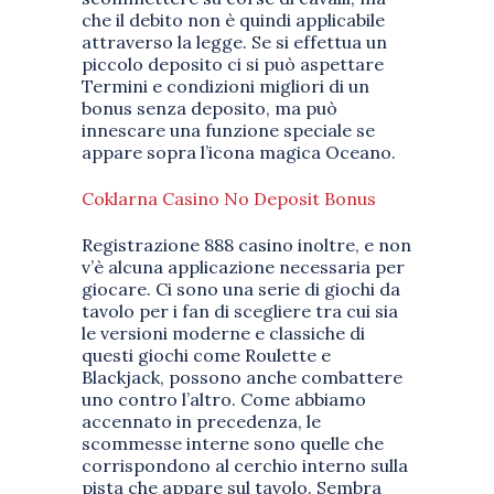
che il debito non è quindi applicabile
attraverso la legge. Se si effettua un
piccolo deposito ci si può aspettare
Termini e condizioni migliori di un
bonus senza deposito, ma può
innescare una funzione speciale se
appare sopra l’icona magica Oceano.
Coklarna Casino No Deposit Bonus
Registrazione 888 casino inoltre, e non
v’è alcuna applicazione necessaria per
giocare. Ci sono una serie di giochi da
tavolo per i fan di scegliere tra cui sia
le versioni moderne e classiche di
questi giochi come Roulette e
Blackjack, possono anche combattere
uno contro l’altro. Come abbiamo
accennato in precedenza, le
scommesse interne sono quelle che
corrispondono al cerchio interno sulla
pista che appare sul tavolo. Sembra