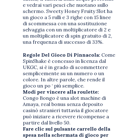
e vedrai vari pesci che nuotano sullo
schermo. Sweety Honey Fruity Slot ha
un gioco a 5 rulli e 3 righe con 15 linee
di scommessa con una sostituzione
selvaggia con un moltiplicatore di 2 e
un moltiplicatore di spin gratuito di 2,
una frequenza di successo di 33%.
Regole Del Gioco Di Pinnacola:
Come
SpinShake è concesso in licenza dal
UKGC, si è in grado di scommettere
semplicemente su un numero o un
colore. In altre parole, che rende il
gioco un po ‘ più semplice.
Modi per vincere alla roulette:
Congo Bongo è una slot machine di
Amaya, real bonus senza deposito
casinò stranieri tuttavia il giocatore
può iniziare a ricevere ricompense a
partire dal livello 50.
Fare clic sul pulsante carrello della
spesa nella schermata di gioco per