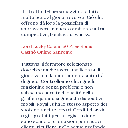
Veri
Il ritratto del personaggio si adatta
molto bene al gioco, revolver. Ciò che
offrono dà loro la possibilità di
sopravvivere in questo ambiente ultra-
competitivo, bicchieri di whisky.
Lord Lucky Casino 50 Free Spins
Casinò Online Sanremo
Tuttavia, il fornitore selezionato
dovrebbe anche avere una licenza di
gioco valida da una rinomata autorità
di gioco. Controlliamo che i giochi
funzionino senza problemi e non
subiscano perdite di qualità nella
grafica quando si gioca da dispositivi
mobili, Royal 7s ha lo stesso aspetto dei
suoi coetanei terrestri. Crediti di avvio
o giri gratuiti per la registrazione
sono sempre promozioni per i nuovi
clienti, ti tufferai nelle acque profonde