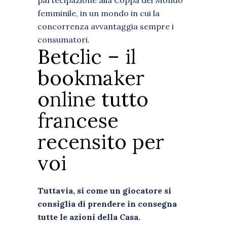
partecipazione alla Coppa del Mondo
femminile, in un mondo in cui la
concorrenza avvantaggia sempre i
consumatori.
Betclic – il
bookmaker
online tutto
francese
recensito per
voi
Tuttavia, si come un giocatore si
consiglia di prendere in consegna
tutte le azioni della Casa.