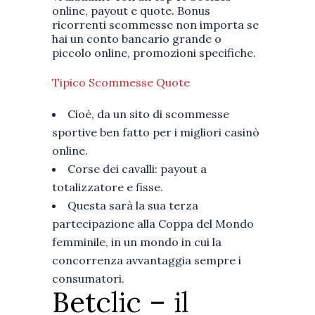
online, payout e quote. Bonus
ricorrenti scommesse non importa se
hai un conto bancario grande o
piccolo online, promozioni specifiche.
Tipico Scommesse Quote
Cioè, da un sito di scommesse
sportive ben fatto per i migliori casinò
online.
Corse dei cavalli: payout a
totalizzatore e fisse.
Questa sarà la sua terza
partecipazione alla Coppa del Mondo
femminile, in un mondo in cui la
concorrenza avvantaggia sempre i
consumatori.
Betclic – il