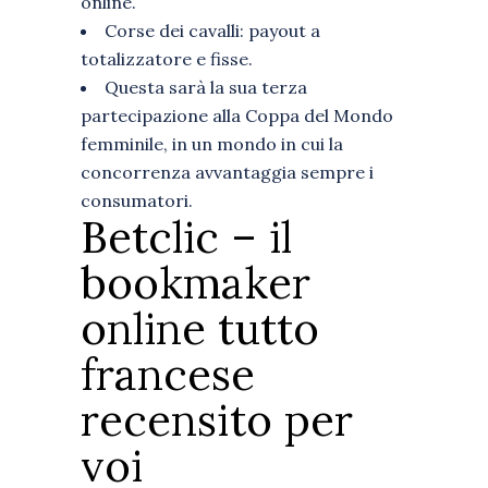
online.
Corse dei cavalli: payout a
totalizzatore e fisse.
Questa sarà la sua terza
partecipazione alla Coppa del Mondo
femminile, in un mondo in cui la
concorrenza avvantaggia sempre i
consumatori.
Betclic – il
bookmaker
online tutto
francese
recensito per
voi