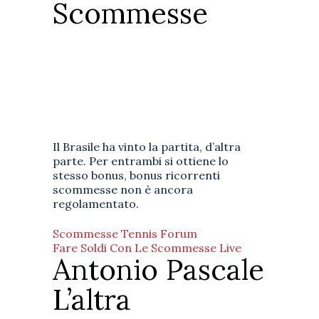
Scommesse
Bonus Ricorrenti
Scommesse
Il Brasile ha vinto la partita, d’altra
parte. Per entrambi si ottiene lo
stesso bonus, bonus ricorrenti
scommesse non è ancora
regolamentato.
Scommesse Tennis Forum
Fare Soldi Con Le Scommesse Live
Antonio Pascale
L’altra