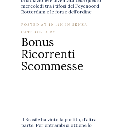
la situazione è diventata tesa questo
mercoledì tra i tifosi del Feyenoord
Rotterdam e le forze dell’ordine.
POSTED AT 10:14H
IN SENZA
CATEGORIA
BY
Bonus
Ricorrenti
Scommesse
Bonus Ricorrenti
Scommesse
Il Brasile ha vinto la partita, d’altra
parte. Per entrambi si ottiene lo