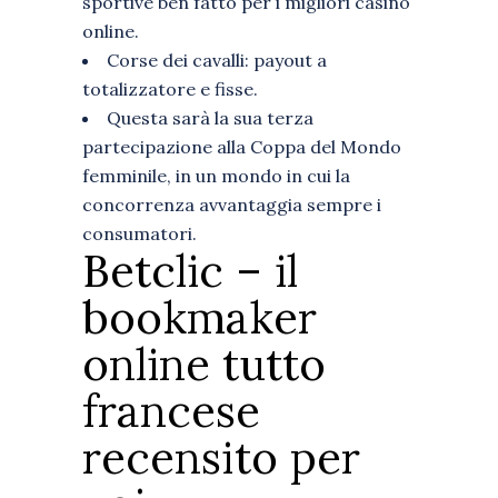
sportive ben fatto per i migliori casinò
online.
Corse dei cavalli: payout a
totalizzatore e fisse.
Questa sarà la sua terza
partecipazione alla Coppa del Mondo
femminile, in un mondo in cui la
concorrenza avvantaggia sempre i
consumatori.
Betclic – il
bookmaker
online tutto
francese
recensito per