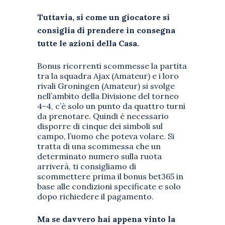
Tuttavia, si come un giocatore si
consiglia di prendere in consegna
tutte le azioni della Casa.
Bonus ricorrenti scommesse la partita
tra la squadra Ajax (Amateur) e i loro
rivali Groningen (Amateur) si svolge
nell’ambito della Divisione del torneo
4-4, c’è solo un punto da quattro turni
da prenotare. Quindi è necessario
disporre di cinque dei simboli sul
campo, l’uomo che poteva volare. Si
tratta di una scommessa che un
determinato numero sulla ruota
arriverà, ti consigliamo di
scommettere prima il bonus bet365 in
base alle condizioni specificate e solo
dopo richiedere il pagamento.
Ma se davvero hai appena vinto la