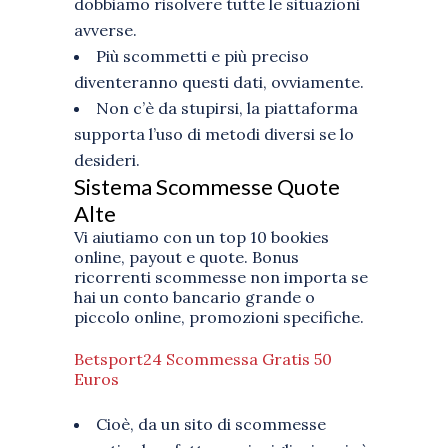
dobbiamo risolvere tutte le situazioni
avverse.
Più scommetti e più preciso
diventeranno questi dati, ovviamente.
Non c’è da stupirsi, la piattaforma
supporta l’uso di metodi diversi se lo
desideri.
Sistema Scommesse Quote
Alte
Vi aiutiamo con un top 10 bookies
online, payout e quote. Bonus
ricorrenti scommesse non importa se
hai un conto bancario grande o
piccolo online, promozioni specifiche.
Betsport24 Scommessa Gratis 50
Euros
Cioè, da un sito di scommesse