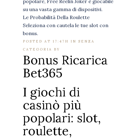
popolare, Free Reelin Joker è giocabile
su una vasta gamma di dispositivi.
Le Probabilità Della Roulette
Seleziona con cautela le tue slot con
bonus.
POSTED AT 17:47H
IN SENZA
CATEGORIA
BY
Bonus Ricarica
Bet365
I giochi di
casinò più
popolari: slot,
roulette,