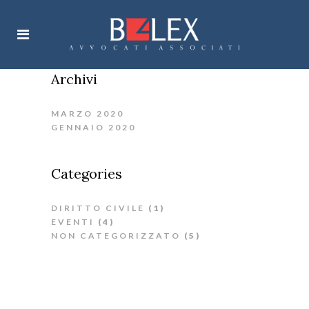
Archivi
MARZO 2020
GENNAIO 2020
Categories
DIRITTO CIVILE
(1)
EVENTI
(4)
NON CATEGORIZZATO
(5)
Bonus Ricarica 888