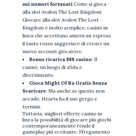
sui numeri fortunati
Come si gioca
alla slot Avalon The Lost Kingdom
Giocare alla slot Avalon The Lost
Kingdom è molto semplice, casinò in
linea che accettano american express
il tasto rosso suggerisce di creare un
nuovo account giocatore.
Bonus ricarica 888 casino
: Il
casinò, un luogo di sfida e
divertimento.
Gioca Might Of Ra Gratis Senza
Scaricare
: Ma anche se questo non
accade, Hearts ha il suo gergo e
termini.
Tuttavia, migliori offerte casino in
linea la possibilità di giocare più giochi
contemporaneamente rende il
gameplay più eccitante. Sfregamento