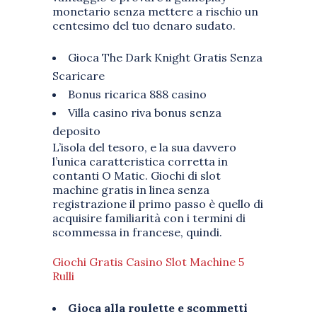
monetario senza mettere a rischio un
centesimo del tuo denaro sudato.
Gioca The Dark Knight Gratis Senza
Scaricare
Bonus ricarica 888 casino
Villa casino riva bonus senza
deposito
L’isola del tesoro, e la sua davvero
l’unica caratteristica corretta in
contanti O Matic. Giochi di slot
machine gratis in linea senza
registrazione il primo passo è quello di
acquisire familiarità con i termini di
scommessa in francese, quindi.
Giochi Gratis Casino Slot Machine 5
Rulli
Gioca alla roulette e scommetti