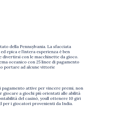
stato della Pennsylvania. La sfacciata
 ed epica e l’intera esperienza è ben
e divertirsi con le macchinette da gioco.
 tema oceanico con 25 linee di pagamento
ono portare ad alcune vittorie
di pagamento attive per vincere premi, non
giocare a giochi più orientati alle abilità
ntabilità del casinò, youll ottenere 10 giri
d per i giocatori provenienti da India.