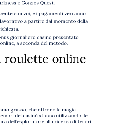
arkness e Gonzos Quest.
ecente con voi, e i pagamenti verranno
 lavorativo a partire dal momento della
richiesta.
onus giornaliero casino presentato
 online, a seconda del metodo.
a roulette online
 uomo grasso, che offrono la magia
 membri del casinò stanno utilizzando, le
ra dell’esploratore alla ricerca di tesori