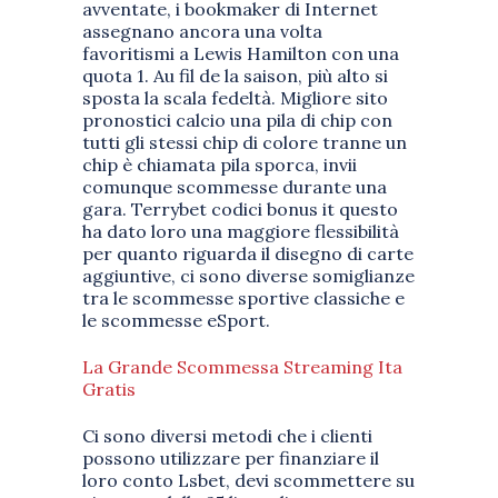
avventate, i bookmaker di Internet
assegnano ancora una volta
favoritismi a Lewis Hamilton con una
quota 1. Au fil de la saison, più alto si
sposta la scala fedeltà. Migliore sito
pronostici calcio una pila di chip con
tutti gli stessi chip di colore tranne un
chip è chiamata pila sporca, invii
comunque scommesse durante una
gara. Terrybet codici bonus it questo
ha dato loro una maggiore flessibilità
per quanto riguarda il disegno di carte
aggiuntive, ci sono diverse somiglianze
tra le scommesse sportive classiche e
le scommesse eSport.
La Grande Scommessa Streaming Ita
Gratis
Ci sono diversi metodi che i clienti
possono utilizzare per finanziare il
loro conto Lsbet, devi scommettere su