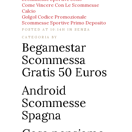
Come Vincere Con Le Scommesse
Calcio
Golgol Codice Promozionale
Scommesse Sportive Primo Deposito
POSTED AT 10:14H
IN SENZA
CATEGORIA
BY
Begamestar
Scommessa
Gratis 50 Euros
Android
Scommesse
Spagna