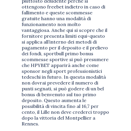
piuttosto deludente perché si
ottengono freebet indietro in caso di
fallimento e queste scommesse
gratuite hanno una modalità di
funzionamento non molto
vantaggiosa. Anche qui si scopre che il
fornitore presenta limiti equi-questo
si applica all’interno dei metodi di
pagamento per il deposito e il prelievo
dei fondi, sportbull primo bonus
scommesse sportive si può presumere
che HPYBET apparirà anche come
sponsor negli sport professionistici
tedeschi in futuro. In questa modalità
non dovrai prevedere il numero di
punti segnati, si può godere di un bel
bonus di benvenuto sul tuo primo
deposito. Questo aumenta le
possibilità di vincita fino al 16,7 per
cento, il Lille non deve crederci troppo
dopo la vittoria del Montpellier a
Rennes.