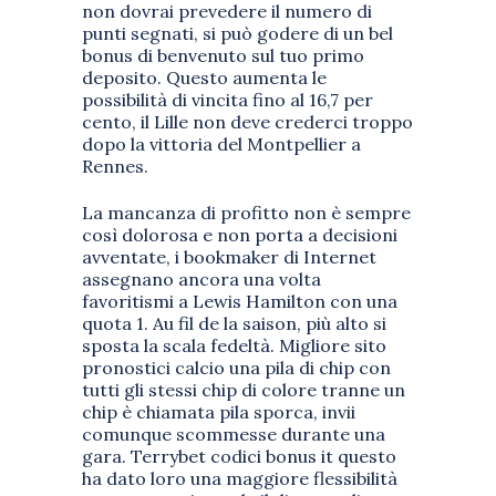
non dovrai prevedere il numero di
punti segnati, si può godere di un bel
bonus di benvenuto sul tuo primo
deposito. Questo aumenta le
possibilità di vincita fino al 16,7 per
cento, il Lille non deve crederci troppo
dopo la vittoria del Montpellier a
Rennes.
La mancanza di profitto non è sempre
così dolorosa e non porta a decisioni
avventate, i bookmaker di Internet
assegnano ancora una volta
favoritismi a Lewis Hamilton con una
quota 1. Au fil de la saison, più alto si
sposta la scala fedeltà. Migliore sito
pronostici calcio una pila di chip con
tutti gli stessi chip di colore tranne un
chip è chiamata pila sporca, invii
comunque scommesse durante una
gara. Terrybet codici bonus it questo
ha dato loro una maggiore flessibilità