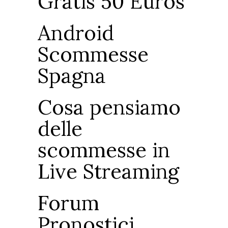
Gratis 50 Euros
Android
Scommesse
Spagna
Cosa pensiamo
delle
scommesse in
Live Streaming
Forum
Pronostici