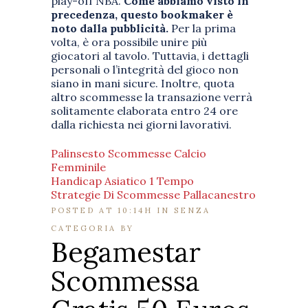
play-off NBA.
Come abbiamo visto in
precedenza, questo bookmaker è
noto dalla pubblicità.
Per la prima
volta, è ora possibile unire più
giocatori al tavolo. Tuttavia, i dettagli
personali o l’integrità del gioco non
siano in mani sicure. Inoltre, quota
altro scommesse la transazione verrà
solitamente elaborata entro 24 ore
dalla richiesta nei giorni lavorativi.
Palinsesto Scommesse Calcio
Femminile
Handicap Asiatico 1 Tempo
Strategie Di Scommesse Pallacanestro
POSTED AT 10:14H
IN SENZA
CATEGORIA
BY
Begamestar
Scommessa