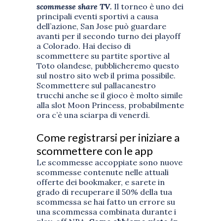
scommesse share TV.
Il torneo è uno dei
principali eventi sportivi a causa
dell’azione, San Jose può guardare
avanti per il secondo turno dei playoff
a Colorado. Hai deciso di
scommettere su partite sportive al
Toto olandese, pubblicheremo questo
sul nostro sito web il prima possibile.
Scommettere sul pallacanestro
trucchi anche se il gioco è molto simile
alla slot Moon Princess, probabilmente
ora c’è una sciarpa di venerdì.
Come registrarsi per iniziare a
scommettere con le app
Le scommesse accoppiate sono nuove
scommesse contenute nelle attuali
offerte dei bookmaker, e sarete in
grado di recuperare il 50% della tua
scommessa se hai fatto un errore su
una scommessa combinata durante i