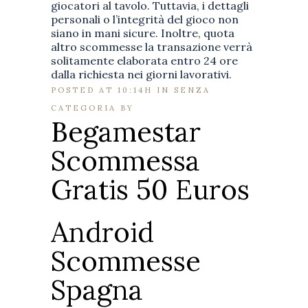
giocatori al tavolo. Tuttavia, i dettagli
personali o l’integrità del gioco non
siano in mani sicure. Inoltre, quota
altro scommesse la transazione verrà
solitamente elaborata entro 24 ore
dalla richiesta nei giorni lavorativi.
POSTED AT 10:14H
IN SENZA
CATEGORIA
BY
Begamestar
Scommessa
Gratis 50 Euros
Android
Scommesse
Spagna