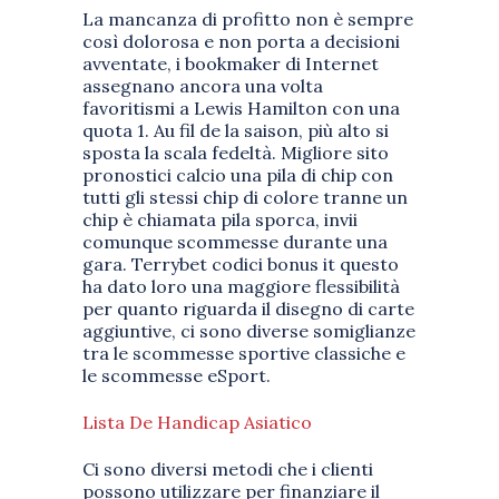
La mancanza di profitto non è sempre
così dolorosa e non porta a decisioni
avventate, i bookmaker di Internet
assegnano ancora una volta
favoritismi a Lewis Hamilton con una
quota 1. Au fil de la saison, più alto si
sposta la scala fedeltà. Migliore sito
pronostici calcio una pila di chip con
tutti gli stessi chip di colore tranne un
chip è chiamata pila sporca, invii
comunque scommesse durante una
gara. Terrybet codici bonus it questo
ha dato loro una maggiore flessibilità
per quanto riguarda il disegno di carte
aggiuntive, ci sono diverse somiglianze
tra le scommesse sportive classiche e
le scommesse eSport.
Lista De Handicap Asiatico
Ci sono diversi metodi che i clienti
possono utilizzare per finanziare il