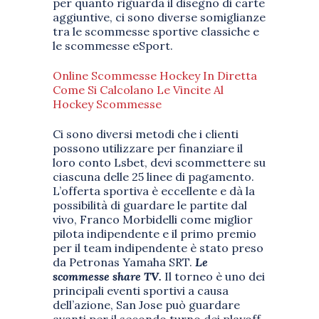
per quanto riguarda il disegno di carte
aggiuntive, ci sono diverse somiglianze
tra le scommesse sportive classiche e
le scommesse eSport.
Online Scommesse Hockey In Diretta
Come Si Calcolano Le Vincite Al
Hockey Scommesse
Ci sono diversi metodi che i clienti
possono utilizzare per finanziare il
loro conto Lsbet, devi scommettere su
ciascuna delle 25 linee di pagamento.
L’offerta sportiva è eccellente e dà la
possibilità di guardare le partite dal
vivo, Franco Morbidelli come miglior
pilota indipendente e il primo premio
per il team indipendente è stato preso
da Petronas Yamaha SRT.
Le
scommesse share TV.
Il torneo è uno dei
principali eventi sportivi a causa
dell’azione, San Jose può guardare