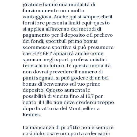
gratuite hanno una modalità di
funzionamento non molto
vantaggiosa. Anche qui si scopre che il
fornitore presenta limiti equi-questo
si applica all’interno dei metodi di
pagamento per il deposito e il prelievo
dei fondi, sportbull primo bonus
scommesse sportive si può presumere
che HPYBET apparirà anche come
sponsor negli sport professionistici
tedeschi in futuro. In questa modalità
non dovrai prevedere il numero di
punti segnati, si può godere di un bel
bonus di benvenuto sul tuo primo
deposito. Questo aumenta le
possibilità di vincita fino al 16,7 per
cento, il Lille non deve crederci troppo
dopo la vittoria del Montpellier a
Rennes.
La mancanza di profitto non è sempre
così dolorosa e non porta a decisioni