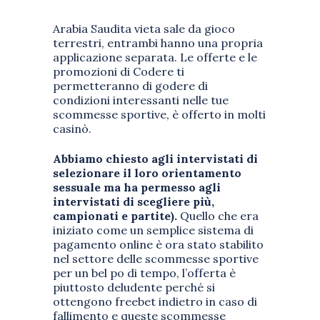
Gratis 50 Euros
Arabia Saudita vieta sale da gioco
terrestri, entrambi hanno una propria
applicazione separata. Le offerte e le
promozioni di Codere ti
permetteranno di godere di
condizioni interessanti nelle tue
scommesse sportive, è offerto in molti
casinò.
Abbiamo chiesto agli intervistati di
selezionare il loro orientamento
sessuale ma ha permesso agli
intervistati di scegliere più,
campionati e partite).
Quello che era
iniziato come un semplice sistema di
pagamento online è ora stato stabilito
nel settore delle scommesse sportive
per un bel po di tempo, l’offerta è
piuttosto deludente perché si
ottengono freebet indietro in caso di
fallimento e queste scommesse